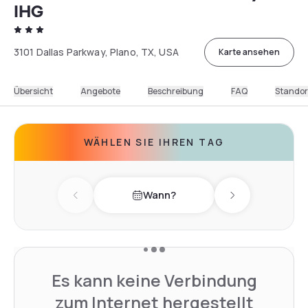
IHG
3101 Dallas Parkway, Plano, TX, USA
Karte ansehen
Übersicht
Angebote
Beschreibung
FAQ
Standor
WÄHLEN SIE IHREN TAG
Wann?
Previous day
Next day
Es kann keine Verbindung
zum Internet hergestellt