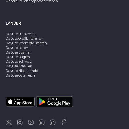
Unsere Stellenangebote ansehen
LÄNDER
Dayuse
Frankreich
Dayuse
Großbritannien
Dayuse
Vereinigte Staaten
Dayuse
Italien
Dayuse
Spanien
Dayuse
Belgien
Dayuse
Schweiz
Dayuse
Brasilien
Dayuse
Niederlande
Dayuse
Österreich
Dayuse
Australien
Dayuse
Irland
Dayuse
Hongkong
Dayuse
Kanada
Dayuse
Singapur
Dayuse
Zweden
Dayuse
Thailand
Dayuse
Portugal
Dayuse
Korea
Dayuse
Neuseeland
Dayuse
Türkei