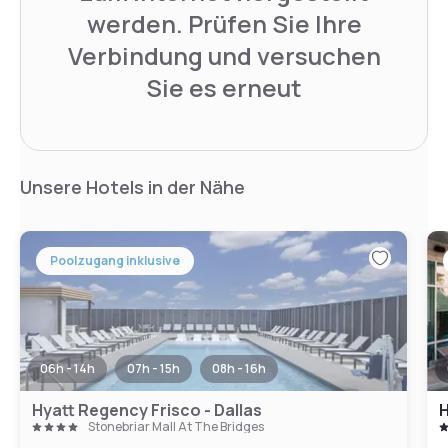
werden. Prüfen Sie Ihre
Verbindung und versuchen
Sie es erneut
Unsere Hotels in der Nähe
Poolzugang inklusive
06h - 14h
07h - 15h
08h - 16h
Hyatt Regency Frisco - Dallas
H
Stonebriar Mall At The Bridges