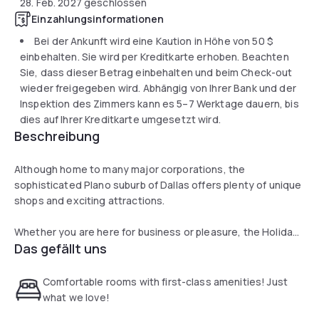
28. Feb. 2027
geschlossen
Einzahlungsinformationen
Bei der Ankunft wird eine Kaution in Höhe von
50 $
einbehalten. Sie wird per Kreditkarte erhoben. Beachten
Sie, dass dieser Betrag einbehalten und beim Check-out
wieder freigegeben wird. Abhängig von Ihrer Bank und der
Inspektion des Zimmers kann es 5–7 Werktage dauern, bis
dies auf Ihrer Kreditkarte umgesetzt wird.
Beschreibung
Although home to many major corporations, the
sophisticated Plano suburb of Dallas offers plenty of unique
shops and exciting attractions.
Whether you are here for business or pleasure, the Holiday
Das gefällt uns
Inn Express Dallas North Tollway hotel features comfortable
accommodations and first-class amenities.
Comfortable rooms with first-class amenities! Just
Top companies like Toyota Motors, Liberty Mutual, J.P.
what we love!
Morgan Chase, JCPenney’s, TGIF, NCR, Yum Restaurants,