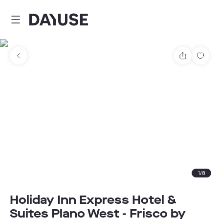
Dayuse
Teilen
Spei
1
/
8
Holiday Inn Express Hotel &
Suites Plano West - Frisco by