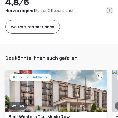
4,8
/5
Info
Hervorragend
Zu den 2 Rezensionen
Weitere Informationen
Das könnte Ihnen auch gefallen
Poolzugang inklusive
10h - 18h
Best Western Plus Music Row