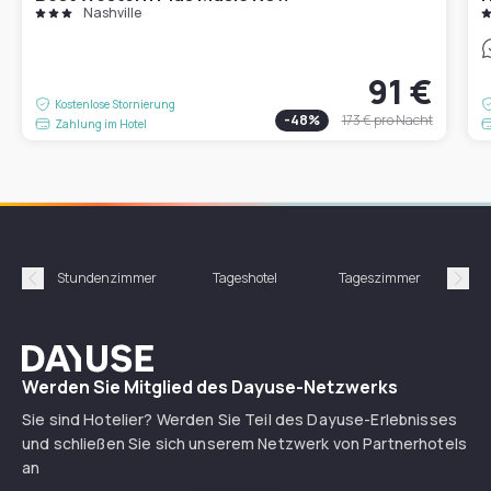
Nashville
91 €
Kostenlose Stornierung
-
48
%
173 €
pro Nacht
Zahlung im Hotel
Stundenzimmer
Tageshotel
Tageszimmer
Gün
Précédent
Suiv
Dayuse
Werden Sie Mitglied des Dayuse-Netzwerks
Sie sind Hotelier? Werden Sie Teil des Dayuse-Erlebnisses
und schließen Sie sich unserem Netzwerk von Partnerhotels
an