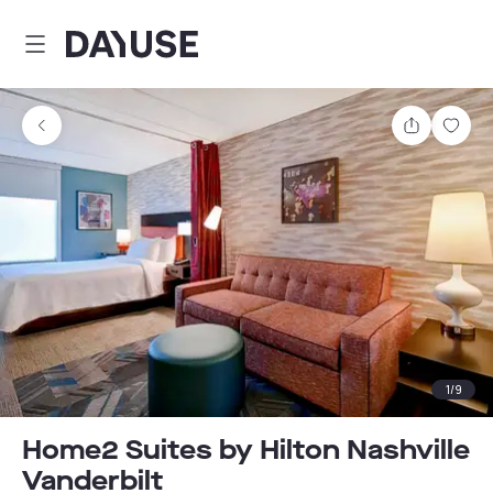
Dayuse
Teilen
Spei
1
/
9
Home2 Suites by Hilton Nashville
Vanderbilt