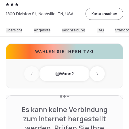
1800 Division St, Nashville, TN, USA
Karte ansehen
Übersicht
Angebote
Beschreibung
FAQ
Standor
WÄHLEN SIE IHREN TAG
Wann?
Previous day
Next day
Es kann keine Verbindung
zum Internet hergestellt
werden. Prüfen Sie Ihre