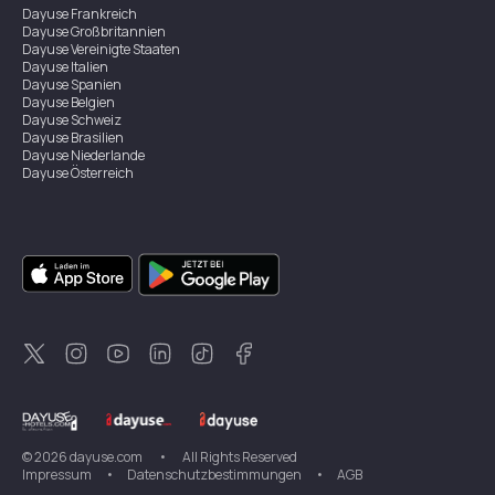
Dayuse
Frankreich
Dayuse
Großbritannien
Dayuse
Vereinigte Staaten
Dayuse
Italien
Dayuse
Spanien
Dayuse
Belgien
Dayuse
Schweiz
Dayuse
Brasilien
Dayuse
Niederlande
Dayuse
Österreich
Dayuse
Australien
Dayuse
Irland
Dayuse
Hongkong
Dayuse
Kanada
Dayuse
Singapur
Dayuse
Zweden
Dayuse
Thailand
Dayuse
Portugal
Dayuse
Korea
Dayuse
Neuseeland
Dayuse
Türkei
©
2026
dayuse.com
•
All Rights Reserved
Impressum
•
Datenschutzbestimmungen
•
AGB