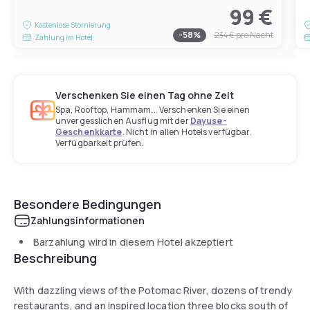
99 €
Kostenlose Stornierung
-
58
%
234 €
pro Nacht
Zahlung im Hotel
Verschenken Sie einen Tag ohne Zeit
Spa, Rooftop, Hammam... Verschenken Sie einen
unvergesslichen Ausflug mit der
Dayuse-
Geschenkkarte
. Nicht in allen Hotels verfügbar.
Verfügbarkeit prüfen.
Besondere Bedingungen
Zahlungsinformationen
Barzahlung wird in diesem Hotel akzeptiert
Beschreibung
With dazzling views of the Potomac River, dozens of trendy
restaurants, and an inspired location three blocks south of