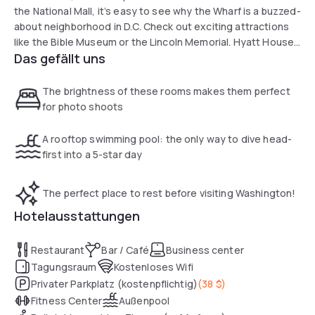
the National Mall, it’s easy to see why the Wharf is a buzzed-
about neighborhood in D.C. Check out exciting attractions
like the Bible Museum or the Lincoln Memorial. Hyatt House
Das gefällt uns
Washington DC / The Wharf is the ideal spot to recharge
before exploring the Wharf and all the historic must-sees in
Washington, D.C. Wake up each morning to fresh coffee and
The brightness of these rooms makes them perfect
free breakfast at Hyatt House Washington DC / The Wharf.
for photo shoots
Spend the day exploring lush parks and iconic memorials
surrounding the Tidal Basin. Each of our 237 spacious rooms
A rooftop swimming pool: the only way to dive head-
are designed to bring comfort and offer separate seating
first into a 5-star day
areas and a sofa bed, and some have full kitchens as well.
Let our hotel be your home base during your stay in D.C.
The perfect place to rest before visiting Washington!
Hotelausstattungen
Restaurant
Bar / Café
Business center
Tagungsraum
Kostenloses Wifi
Privater Parkplatz (kostenpflichtig)
(
38 $
)
Fitness Center
Außenpool