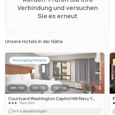
Verbindung und versuchen
Sie es erneut
Unsere Hotels in der Nähe
Poolzugang inklusive
09h - 15h
10h - 17h
13h - 19h
Courtyard Washington Capitol Hill/Navy Yard
Navy Yard
|
5
/5
4 Bewertungen