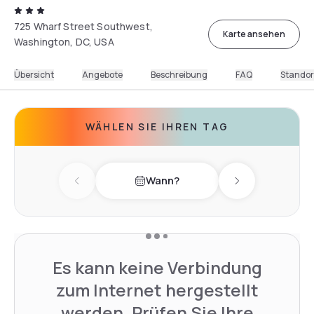
725 Wharf Street Southwest,
Karte ansehen
Washington, DC, USA
Übersicht
Angebote
Beschreibung
FAQ
Standor
WÄHLEN SIE IHREN TAG
Wann?
Previous day
Next day
Es kann keine Verbindung
zum Internet hergestellt
werden. Prüfen Sie Ihre