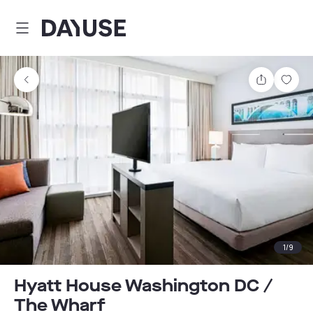
Dayuse
Teilen
Spei
1
/
9
Hyatt House Washington DC /
The Wharf