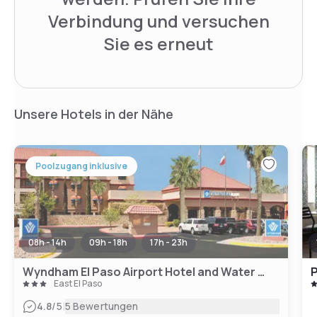
Verbindung und versuchen
Sie es erneut
Unsere Hotels in der Nähe
Poolzugang inklusive
08h - 14h
09h - 18h
17h - 23h
Wyndham El Paso Airport Hotel and Water Park
P
East El Paso
|
4.8
/5
5 Bewertungen