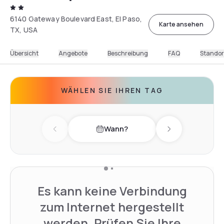
6140 Gateway Boulevard East, El Paso,
Karte ansehen
TX, USA
Übersicht
Angebote
Beschreibung
FAQ
Standor
WÄHLEN SIE IHREN TAG
Wann?
Previous day
Next day
Es kann keine Verbindung
zum Internet hergestellt
werden. Prüfen Sie Ihre