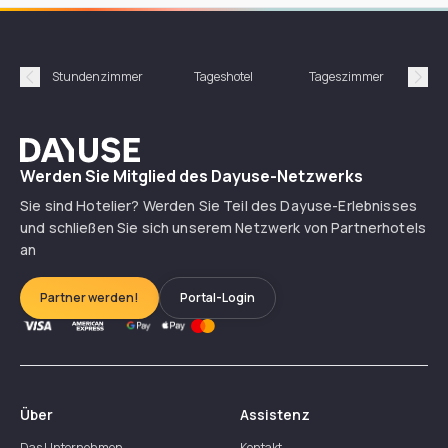
Stundenzimmer
Tageshotel
Tageszimmer
Gün
Précédent
Suiv
Dayuse
Werden Sie Mitglied des Dayuse-Netzwerks
Sie sind Hotelier? Werden Sie Teil des Dayuse-Erlebnisses
und schließen Sie sich unserem Netzwerk von Partnerhotels
an
Partner werden!
Portal-Login
Über
Assistenz
Das Unternehmen
Kontakt