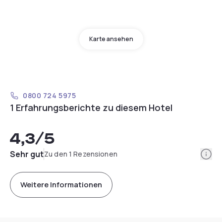
Karte ansehen
0800 724 5975
1 Erfahrungsberichte zu diesem Hotel
4,3
/5
Info
Sehr gut
Zu den 1 Rezensionen
Weitere Informationen