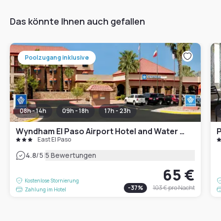
Das könnte Ihnen auch gefallen
Poolzugang inklusive
08h - 14h
09h - 18h
17h - 23h
Wyndham El Paso Airport Hotel and Water Park
P
East El Paso
|
4.8
/5
5 Bewertungen
65 €
Kostenlose Stornierung
-
37
%
103 €
pro Nacht
Zahlung im Hotel