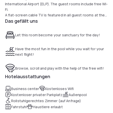
International Airport (ELP). The guest rooms include free Wi-
Fi.
A flat-screen cable TV is featured in all guest rooms at the
Das gefällt uns
La Quinta Inn El Paso Airport. Coffee-making facilities are
also included.
An outdoor pool is available for guest relaxation at this air-
Let this room become your sanctuary for the day!
conditioned hotel.
Fort Bliss is a 10-minute drive from the hotel. The United
States Army Sergeants Major Academy is a 15-minute drive
Have the most fun in the pool while you wait for your
away.
next flight!
Browse, scroll and play with the help of the free wifi!
Hotelausstattungen
Business center
Kostenloses Wifi
Kostenloser privater Parkplatz
Außenpool
Rollstuhlgerechtes Zimmer (auf Anfrage)
Fahrstuhl
Haustiere erlaubt