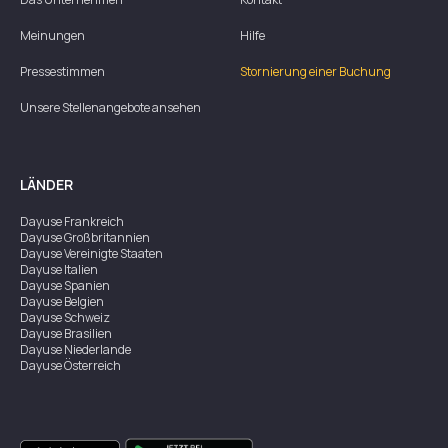
Meinungen
Hilfe
Pressestimmen
Stornierung einer Buchung
Unsere Stellenangebote ansehen
LÄNDER
Dayuse
Frankreich
Dayuse
Großbritannien
Dayuse
Vereinigte Staaten
Dayuse
Italien
Dayuse
Spanien
Dayuse
Belgien
Dayuse
Schweiz
Dayuse
Brasilien
Dayuse
Niederlande
Dayuse
Österreich
Dayuse
Australien
Dayuse
Irland
Dayuse
Hongkong
Dayuse
Kanada
Dayuse
Singapur