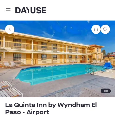
Dayuse
Teilen
Spei
1
/
8
La Quinta Inn by Wyndham El
Paso - Airport