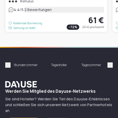
Romulus
|
4.4
/5
2 Bewertungen
61 €
Kostenlose Stornierung
-
72
%
217 €
pro Nacht
Zahlung im Hotel
Stundenzimmer
Tageshotel
Tageszimmer
Gün
Précédent
Suiv
Dayuse
Werden Sie Mitglied des Dayuse-Netzwerks
Sie sind Hotelier? Werden Sie Teil des Dayuse-Erlebnisses
und schließen Sie sich unserem Netzwerk von Partnerhotels
an