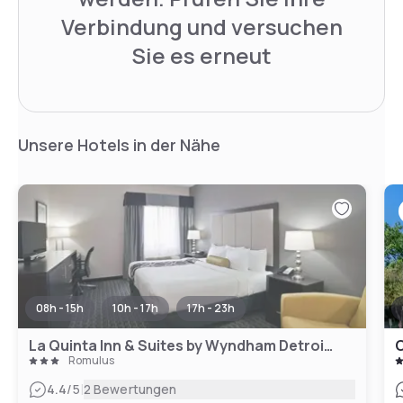
Verbindung und versuchen
Sie es erneut
Unsere Hotels in der Nähe
08h - 15h
10h - 17h
17h - 23h
La Quinta Inn & Suites by Wyndham Detroit Metro Airport
C
Romulus
|
4.4
/5
2 Bewertungen