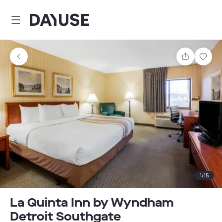
Dayuse
Teilen
Spei
1
/
15
La Quinta Inn by Wyndham
Detroit Southgate