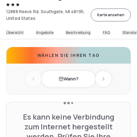
12888 Reeck Rd, Southgate, MI 48195,
Karte ansehen
United States
Übersicht
Angebote
Beschreibung
FAQ
Standor
WÄHLEN SIE IHREN TAG
Wann?
Previous day
Next day
Es kann keine Verbindung
zum Internet hergestellt
werden. Prüfen Sie Ihre