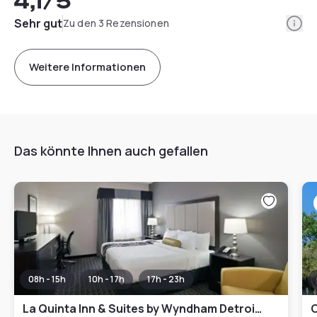
4,1
/5
Info
Sehr gut
Zu den 3 Rezensionen
Weitere Informationen
Das könnte Ihnen auch gefallen
08h - 15h
10h - 17h
17h - 23h
La Quinta Inn & Suites by Wyndham Detroit Metro Airport
C