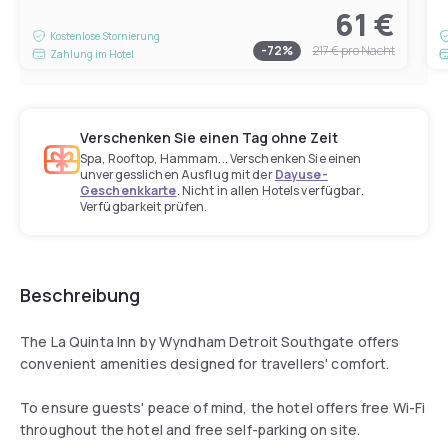
61 €
Kostenlose Stornierung
-
72
%
217 €
pro Nacht
Zahlung im Hotel
Verschenken Sie einen Tag ohne Zeit
Spa, Rooftop, Hammam... Verschenken Sie einen
unvergesslichen Ausflug mit der
Dayuse-
Geschenkkarte
. Nicht in allen Hotels verfügbar.
Verfügbarkeit prüfen.
Beschreibung
The La Quinta Inn by Wyndham Detroit Southgate offers
convenient amenities designed for travellers' comfort.
To ensure guests' peace of mind, the hotel offers free Wi-Fi
throughout the hotel and free self-parking on site.