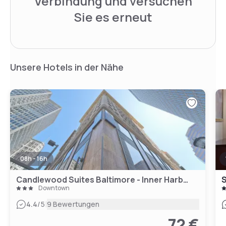
Verbindung und versuchen
Sie es erneut
Unsere Hotels in der Nähe
08h - 16h
Candlewood Suites Baltimore - Inner Harbor, an IHG Hotel
Downtown
|
4.4
/5
9 Bewertungen
72 €