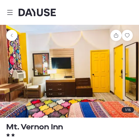
Dayuse
Teilen
Spei
1
/
16
Mt. Vernon Inn