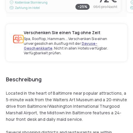
Kostenlose Stornierung
-
25
%
95 €
pro Nacht
Zahlung im Hotel
Verschenken Sie einen Tag ohne Zeit
Spa, Rooftop, Hammam... Verschenken Sie einen
unvergesslichen Ausflug mit der
Dayuse-
Geschenkkarte
. Nicht in allen Hotels verfügbar.
Verfügbarkeit prüfen.
Beschreibung
Located in the heart of Baltimore near popular attractions, a
5-minute walk from the Walters Art Museum and a 20-minute
drive from Baltimore/Washington International Thurgood
Marshall Airport, the Midtown Inn Baltimore features a 24-
hour front desk and daily maid service.
Several shopping districts and restaurants are within