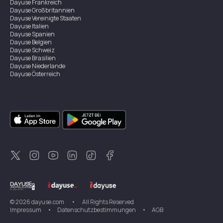
Dayuse
Frankreich
Dayuse
Großbritannien
Dayuse
Vereinigte Staaten
Dayuse
Italien
Dayuse
Spanien
Dayuse
Belgien
Dayuse
Schweiz
Dayuse
Brasilien
Dayuse
Niederlande
Dayuse
Österreich
Dayuse
Australien
Dayuse
Irland
Dayuse
Hongkong
Dayuse
Kanada
Dayuse
Singapur
Dayuse
Zweden
Dayuse
Thailand
Dayuse
Portugal
Dayuse
Korea
Dayuse
Neuseeland
Dayuse
Türkei
©
2026
dayuse.com
•
All Rights Reserved
Impressum
•
Datenschutzbestimmungen
•
AGB