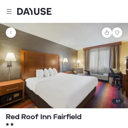
Dayuse
Teilen
Spei
1
/
7
Red Roof Inn Fairfield