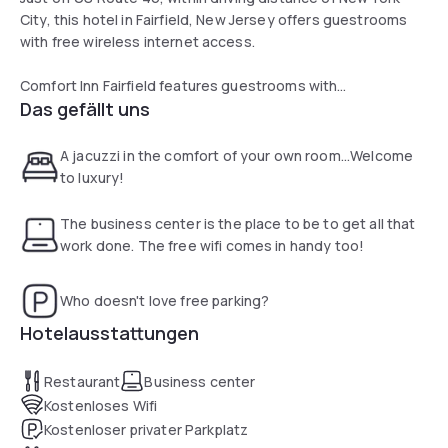
City, this hotel in Fairfield, New Jersey offers guestrooms
with free wireless internet access.
Comfort Inn Fairfield features guestrooms with
Das gefällt uns
refrigerators, microwaves and coffeemakers. Guests will
also appreciate the on-site fitness center and free USA
Today newspaper.
A jacuzzi in the comfort of your own room...Welcome
After exploring the area, guests can enjoy Italian cuisine for
to luxury!
lunch and dinner at the hotel's Bella Piazza restaurant.
The business center is the place to be to get all that
Attractions such as the New Jersey Performing Arts Center
work done. The free wifi comes in handy too!
and Lambert Castle Museum are within a short drive of the
Fairfield Comfort Inn. Guests can also visit nearby William
Who doesn't love free parking?
Paterson University or go shopping at the Willowbrook Mall.
Hotelausstattungen
Restaurant
Business center
Kostenloses Wifi
Kostenloser privater Parkplatz