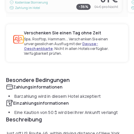
Kostenlose Stornierung
-
36
%
94 €
pro Nacht
Zahlung im Hotel
Verschenken Sie einen Tag ohne Zeit
Spa, Rooftop, Hammam... Verschenken Sie einen
unvergesslichen Ausflug mit der
Dayuse-
Geschenkkarte
. Nicht in allen Hotels verfügbar.
Verfügbarkeit prüfen.
Besondere Bedingungen
Zahlungsinformationen
Barzahlung wird in diesem Hotel akzeptiert
Einzahlungsinformationen
Eine Kaution von
50 $
wird bei Ihrer Ankunft verlangt
Beschreibung
Just off US Route 46, within driving distance of New York