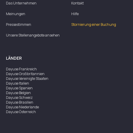
Das Unternehmen
Kontakt
Meinungen
Hilfe
Pressestimmen
Stornierung einer Buchung
Unsere Stellenangebote ansehen
LÄNDER
Dayuse
Frankreich
Dayuse
Großbritannien
Dayuse
Vereinigte Staaten
Dayuse
Italien
Dayuse
Spanien
Dayuse
Belgien
Dayuse
Schweiz
Dayuse
Brasilien
Dayuse
Niederlande
Dayuse
Österreich
Dayuse
Australien
Dayuse
Irland
Dayuse
Hongkong
Dayuse
Kanada