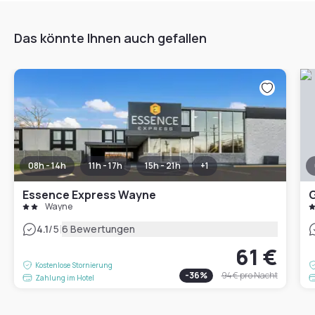
Das könnte Ihnen auch gefallen
08h - 14h
11h - 17h
15h - 21h
+
1
Essence Express Wayne
G
Wayne
|
4.1
/5
6 Bewertungen
61 €
Kostenlose Stornierung
-
36
%
94 €
pro Nacht
Zahlung im Hotel