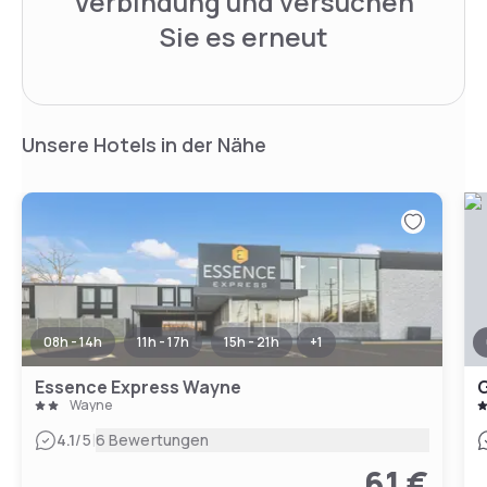
Verbindung und versuchen
Sie es erneut
Unsere Hotels in der Nähe
08h - 14h
11h - 17h
15h - 21h
+
1
Essence Express Wayne
G
Wayne
|
4.1
/5
6 Bewertungen
61 €