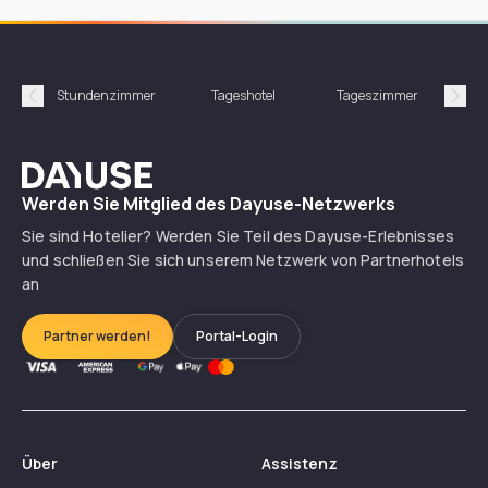
Stundenzimmer
Tageshotel
Tageszimmer
Gün
Précédent
Suiv
Dayuse
Werden Sie Mitglied des Dayuse-Netzwerks
Sie sind Hotelier? Werden Sie Teil des Dayuse-Erlebnisses
und schließen Sie sich unserem Netzwerk von Partnerhotels
an
Partner werden!
Portal-Login
Über
Assistenz