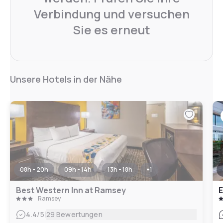
Verbindung und versuchen
Sie es erneut
Unsere Hotels in der Nähe
08h - 20h
09h - 14h
13h - 18h
+
1
Best Western Inn at Ramsey
E
Ramsey
|
4.4
/5
29 Bewertungen