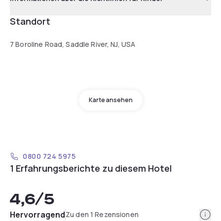
Standort
7 Boroline Road, Saddle River, NJ, USA
Karte ansehen
0800 724 5975
1 Erfahrungsberichte zu diesem Hotel
4,6
/5
Info
Hervorragend
Zu den 1 Rezensionen