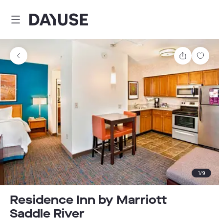
Dayuse
Teilen
Spei
1
/
9
Residence Inn by Marriott
Saddle River