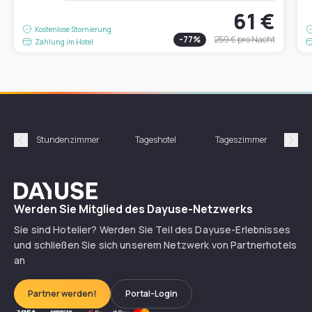
61 €
Kostenlose Stornierung
-
77
%
259 €
pro Nacht
Zahlung im Hotel
Stundenzimmer
Tageshotel
Tageszimmer
Gün
Précédent
Suiv
Dayuse
Werden Sie Mitglied des Dayuse-Netzwerks
Sie sind Hotelier? Werden Sie Teil des Dayuse-Erlebnisses
und schließen Sie sich unserem Netzwerk von Partnerhotels
an
Partner werden!
Portal-Login