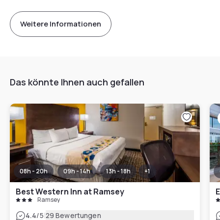
Weitere Informationen
Das könnte Ihnen auch gefallen
08h - 20h
09h - 14h
13h - 18h
+
1
Best Western Inn at Ramsey
E
Ramsey
|
4.4
/5
29 Bewertungen