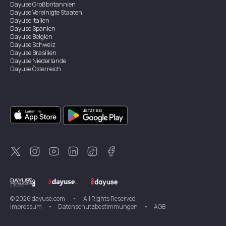
Dayuse
Großbritannien
Dayuse
Vereinigte Staaten
Dayuse
Italien
Dayuse
Spanien
Dayuse
Belgien
Dayuse
Schweiz
Dayuse
Brasilien
Dayuse
Niederlande
Dayuse
Österreich
Dayuse
Australien
Dayuse
Irland
Dayuse
Hongkong
Dayuse
Kanada
Dayuse
Singapur
Dayuse
Zweden
Dayuse
Thailand
Dayuse
Portugal
Dayuse
Korea
Dayuse
Neuseeland
Dayuse
Türkei
©
2026
dayuse.com
•
All Rights Reserved
Impressum
•
Datenschutzbestimmungen
•
AGB