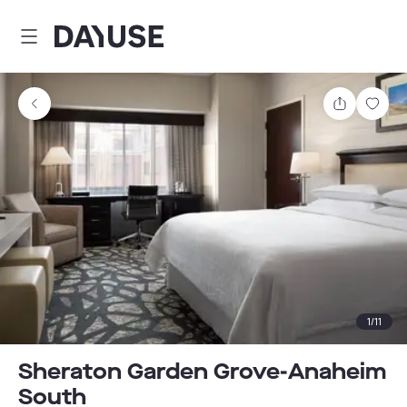
Dayuse
Teilen
Spei
1
/
11
Sheraton Garden Grove-Anaheim
South