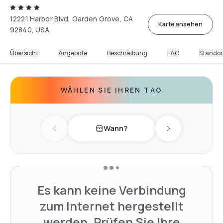
12221 Harbor Blvd, Garden Grove, CA
Karte ansehen
92840, USA
Übersicht
Angebote
Beschreibung
FAQ
Standor
WÄHLEN SIE IHREN TAG
Wann?
Previous day
Next day
Es kann keine Verbindung
zum Internet hergestellt
werden. Prüfen Sie Ihre