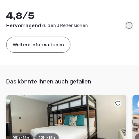
4,8
/5
Info
Hervorragend
Zu den 3 Rezensionen
Weitere Informationen
Das könnte Ihnen auch gefallen
09h - 15h
12h - 18h