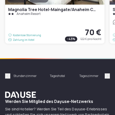
Magnolia Tree Hotel-Maingate/Anaheim Convention Center
S
Anaheim Resort
70 €
Kostenlose Stornierung
-
43
%
122 €
pro Nacht
Zahlung im Hotel
Stundenzimmer
Tageshotel
Tageszimmer
Gün
Précédent
Suiv
Dayuse
Werden Sie Mitglied des Dayuse-Netzwerks
Sie sind Hotelier? Werden Sie Teil des Dayuse-Erlebnisses
und schließen Sie sich unserem Netzwerk von Partnerhotels