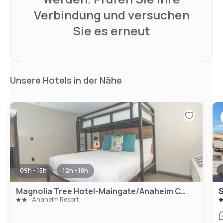
Verbindung und versuchen
Sie es erneut
Unsere Hotels in der Nähe
09h - 15h
12h - 18h
Magnolia Tree Hotel-Maingate/Anaheim Convention Center
S
Anaheim Resort