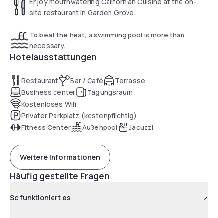
Enjoy mouthwatering Californian Cuisine at the on-
site restaurant in Garden Grove.
To beat the heat, a swimming pool is more than
necessary.
Hotelausstattungen
Restaurant
Bar / Café
Terrasse
Business center
Tagungsraum
Kostenloses Wifi
Privater Parkplatz (kostenpflichtig)
Fitness Center
Außenpool
Jacuzzi
Weitere Informationen
Häufig gestellte Fragen
So funktioniert es