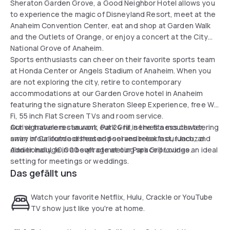
Sheraton Garden Grove, a Good Neighbor Hotel allows you
to experience the magic of Disneyland Resort, meet at the
Anaheim Convention Center, eat and shop at Garden Walk
and the Outlets of Orange, or enjoy a concert at the City
National Grove of Anaheim.
Sports enthusiasts can cheer on their favorite sports team
at Honda Center or Angels Stadium of Anaheim. When you
are not exploring the city, retire to contemporary
accommodations at our Garden Grove hotel in Anaheim
featuring the signature Sheraton Sleep Experience, free Wi-
Fi, 55 inch Flat Screen TVs and room service.
Our signature restaurant, Park Grill, serves a mouthwatering
Active travelers can work out 24 hr in the fitness center,
array of California dishes and serves breakfast, lunch, and
swim in our outdoor heated pool and relax in our Jacuzzi.
dinner. Indulge in a beverage at our Park Grill Lounge.
Additionally, 10,000 sqft of meeting space provides an ideal
setting for meetings or weddings.
Das gefällt uns
Watch your favorite Netflix, Hulu, Crackle or YouTube
TV show just like you're at home.