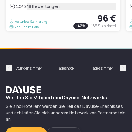
|
4.5
/5
18 Bewertungen
96 €
Kostenlose Stornierung
-
42
%
165 €
pro Nacht
Zahlung im Hotel
Stundenzimmer
Tageshotel
Tageszimmer
Gün
Précédent
Suiv
Dayuse
Werden Sie Mitglied des Dayuse-Netzwerks
Sie sind Hotelier? Werden Sie Teil des Dayuse-Erlebnisses
und schließen Sie sich unserem Netzwerk von Partnerhotels
an