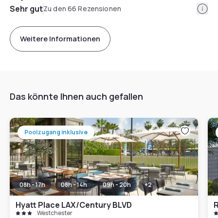
Info
Sehr gut
Zu den 66 Rezensionen
Weitere Informationen
Das könnte Ihnen auch gefallen
Poolzugang inklusive
08h - 17h
08h - 14h
09h - 20h
+
2
Hyatt Place LAX/Century BLVD
Westchester