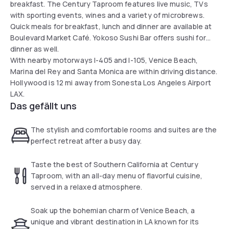
breakfast. The Century Taproom features live music, TVs
with sporting events, wines and a variety of microbrews.
Quick meals for breakfast, lunch and dinner are available at
Boulevard Market Café. Yokoso Sushi Bar offers sushi for
dinner as well.
With nearby motorways I-405 and I-105, Venice Beach,
Marina del Rey and Santa Monica are within driving distance.
Hollywood is 12 mi away from Sonesta Los Angeles Airport
LAX.
Das gefällt uns
The stylish and comfortable rooms and suites are the
perfect retreat after a busy day.
Taste the best of Southern California at Century
Taproom, with an all-day menu of flavorful cuisine,
served in a relaxed atmosphere.
Soak up the bohemian charm of Venice Beach, a
unique and vibrant destination in LA known for its