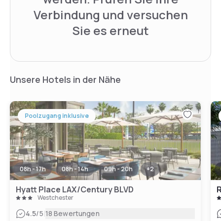
Verbindung und versuchen
Sie es erneut
Unsere Hotels in der Nähe
Poolzugang inklusive
08h - 17h
08h - 14h
09h - 20h
+
2
Hyatt Place LAX/Century BLVD
Westchester
|
4.5
/5
18 Bewertungen