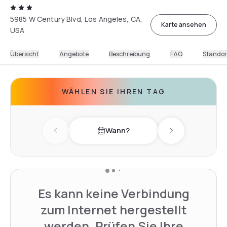
5985 W Century Blvd, Los Angeles, CA,
Karte ansehen
USA
Übersicht
Angebote
Beschreibung
FAQ
Standor
WÄHLEN SIE IHREN TAG
Wann?
Previous day
Next day
Es kann keine Verbindung
zum Internet hergestellt
werden. Prüfen Sie Ihre