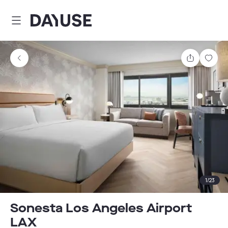
Dayuse
Teilen
Spei
1
/
23
Sonesta Los Angeles Airport
LAX