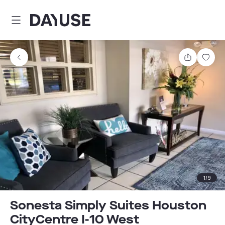
Dayuse
Teilen
Spei
1
/
9
Sonesta Simply Suites Houston
CityCentre I-10 West