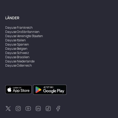
LÄNDER
Dayuse
Frankreich
Dayuse
Großbritannien
Dayuse
Vereinigte Staaten
Dayuse
Italien
Dayuse
Spanien
Dayuse
Belgien
Dayuse
Schweiz
Dayuse
Brasilien
Dayuse
Niederlande
Dayuse
Österreich
Dayuse
Australien
Dayuse
Irland
Dayuse
Hongkong
Dayuse
Kanada
Dayuse
Singapur
Dayuse
Zweden
Dayuse
Thailand
Dayuse
Portugal
Dayuse
Korea
Dayuse
Neuseeland
Dayuse
Türkei