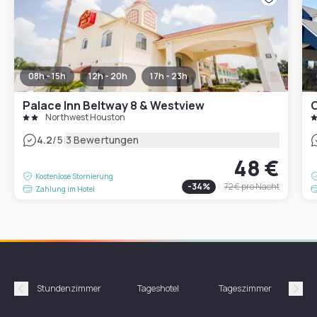
08h - 15h
12h - 20h
17h - 23h
Palace Inn Beltway 8 & Westview
Northwest Houston
|
4.2
/5
3 Bewertungen
48 €
Kostenlose Stornierung
-
34
%
72 €
pro Nacht
Zahlung im Hotel
Stundenzimmer
Tageshotel
Tageszimmer
Gün
Précédent
Suiv