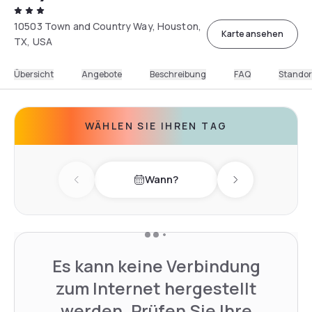
10503 Town and Country Way, Houston,
Karte ansehen
TX, USA
Übersicht
Angebote
Beschreibung
FAQ
Standor
WÄHLEN SIE IHREN TAG
Wann?
Previous day
Next day
Es kann keine Verbindung
zum Internet hergestellt
werden. Prüfen Sie Ihre