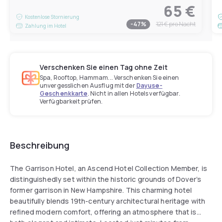
65 €
Kostenlose Stornierung
-
47
%
121 €
pro Nacht
Zahlung im Hotel
Verschenken Sie einen Tag ohne Zeit
Spa, Rooftop, Hammam... Verschenken Sie einen
unvergesslichen Ausflug mit der
Dayuse-
Geschenkkarte
. Nicht in allen Hotels verfügbar.
Verfügbarkeit prüfen.
Beschreibung
The Garrison Hotel, an Ascend Hotel Collection Member, is
distinguishedly set within the historic grounds of Dover’s
former garrison in New Hampshire. This charming hotel
beautifully blends 19th-century architectural heritage with
refined modern comfort, offering an atmosphere that is