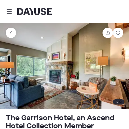
Dayuse
Teilen
Spei
1
/
19
The Garrison Hotel, an Ascend
Hotel Collection Member