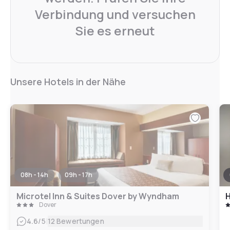
Verbindung und versuchen
Sie es erneut
Unsere Hotels in der Nähe
08h - 14h
09h - 17h
Microtel Inn & Suites Dover by Wyndham
H
Dover
|
4.6
/5
12 Bewertungen