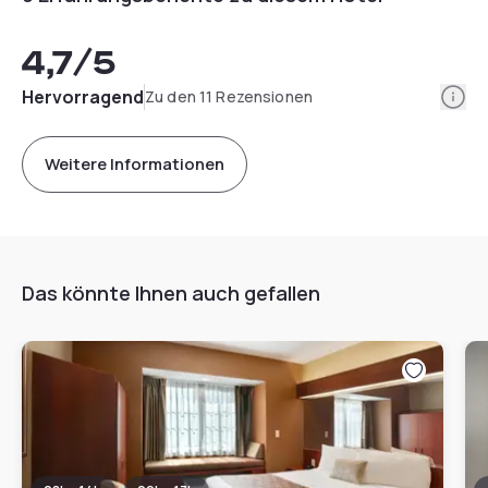
4,7
/5
Info
Hervorragend
Zu den 11 Rezensionen
Weitere Informationen
Das könnte Ihnen auch gefallen