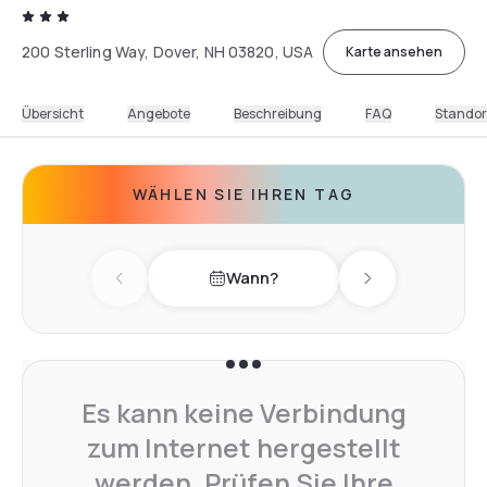
200 Sterling Way, Dover, NH 03820, USA
Karte ansehen
Übersicht
Angebote
Beschreibung
FAQ
Standor
WÄHLEN SIE IHREN TAG
Wann?
Previous day
Next day
Es kann keine Verbindung
zum Internet hergestellt
werden. Prüfen Sie Ihre