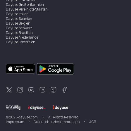
Dayuse
Großbritannien
Dayuse
Vereinigte Staaten
Dayuse
Italien
Dayuse
Spanien
Dayuse
Belgien
Dayuse
Schweiz
Dayuse
Brasilien
Dayuse
Niederlande
Dayuse
Österreich
Dayuse
Australien
Dayuse
Irland
Dayuse
Hongkong
Dayuse
Kanada
Dayuse
Singapur
Dayuse
Zweden
Dayuse
Thailand
Dayuse
Portugal
Dayuse
Korea
Dayuse
Neuseeland
Dayuse
Türkei
©
2026
dayuse.com
•
All Rights Reserved
Impressum
•
Datenschutzbestimmungen
•
AGB