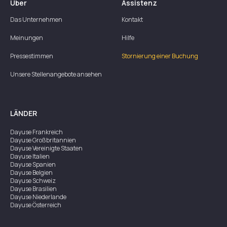
Über
Assistenz
Das Unternehmen
Kontakt
Meinungen
Hilfe
Pressestimmen
Stornierung einer Buchung
Unsere Stellenangebote ansehen
LÄNDER
Dayuse
Frankreich
Dayuse
Großbritannien
Dayuse
Vereinigte Staaten
Dayuse
Italien
Dayuse
Spanien
Dayuse
Belgien
Dayuse
Schweiz
Dayuse
Brasilien
Dayuse
Niederlande
Dayuse
Österreich
Dayuse
Australien
Dayuse
Irland