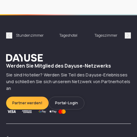
Stundenzimmer
Tageshotel
Tageszimmer
Gün
Précédent
Suiv
Dayuse
Werden Sie Mitglied des Dayuse-Netzwerks
Sie sind Hotelier? Werden Sie Teil des Dayuse-Erlebnisses
und schließen Sie sich unserem Netzwerk von Partnerhotels
an
Partner werden!
Portal-Login