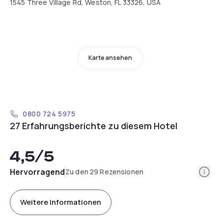
1545 Three Village Rd, Weston, FL 33326, USA
Karte ansehen
0800 724 5975
27 Erfahrungsberichte zu diesem Hotel
4,5
/5
Info
Hervorragend
Zu den 29 Rezensionen
Weitere Informationen