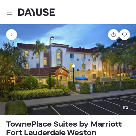
Dayuse
Teilen
Spei
1
/
12
TownePlace Suites by Marriott
Fort Lauderdale Weston