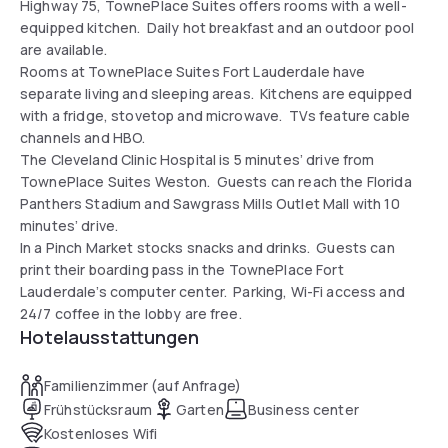
Highway 75, TownePlace Suites offers rooms with a well-
equipped kitchen. Daily hot breakfast and an outdoor pool
are available.
Rooms at TownePlace Suites Fort Lauderdale have
separate living and sleeping areas. Kitchens are equipped
with a fridge, stovetop and microwave. TVs feature cable
channels and HBO.
The Cleveland Clinic Hospital is 5 minutes’ drive from
TownePlace Suites Weston. Guests can reach the Florida
Panthers Stadium and Sawgrass Mills Outlet Mall with 10
minutes’ drive.
In a Pinch Market stocks snacks and drinks. Guests can
print their boarding pass in the TownePlace Fort
Lauderdale’s computer center. Parking, Wi-Fi access and
24/7 coffee in the lobby are free.
Hotelausstattungen
Familienzimmer (auf Anfrage)
Frühstücksraum
Garten
Business center
Kostenloses Wifi