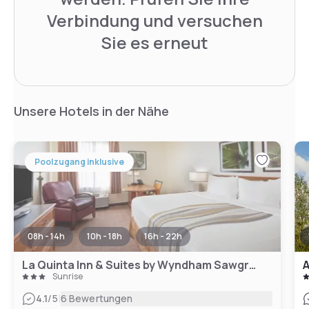
Verbindung und versuchen
Sie es erneut
Unsere Hotels in der Nähe
Poolzugang inklusive
08h - 14h
10h - 18h
16h - 22h
La Quinta Inn & Suites by Wyndham Sawgrass
A
Sunrise
|
4.1
/5
6 Bewertungen