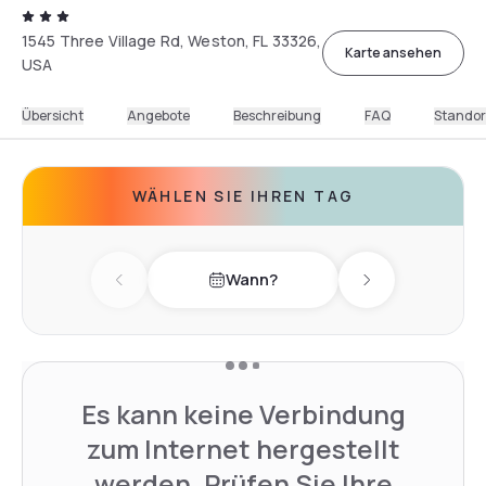
1545 Three Village Rd, Weston, FL 33326,
Karte ansehen
USA
Übersicht
Angebote
Beschreibung
FAQ
Standor
WÄHLEN SIE IHREN TAG
Wann?
Previous day
Next day
Es kann keine Verbindung
zum Internet hergestellt
werden. Prüfen Sie Ihre