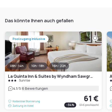
Das könnte Ihnen auch gefallen
Poolzugang inklusive
08h - 14h
10h - 18h
16h - 22h
La Quinta Inn & Suites by Wyndham Sawgrass
A
Sunrise
|
4.1
/5
6 Bewertungen
61 €
Kostenlose Stornierung
-
34
%
91 €
pro Nacht
Zahlung im Hotel