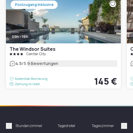
Poolzugang inklusive
09h - 16h
The Windsor Suites
Q
Center City
|
4.5
/5
9 Bewertungen
145 €
Kostenlose Stornierung
Zahlung im Hotel
Stundenzimmer
Tageshotel
Tageszimmer
Gün
Précédent
Suiv