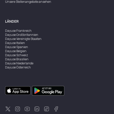
Unsere Stellenangebote ansehen
LÄNDER
Dayuse
Frankreich
Dayuse
Großbritannien
Dayuse
Vereinigte Staaten
Dayuse
Italien
Dayuse
Spanien
Dayuse
Belgien
Dayuse
Schweiz
Dayuse
Brasilien
Dayuse
Niederlande
Dayuse
Österreich
Dayuse
Australien
Dayuse
Irland
Dayuse
Hongkong
Dayuse
Kanada
Dayuse
Singapur
Dayuse
Zweden
Dayuse
Thailand
Dayuse
Portugal
Dayuse
Korea
Dayuse
Neuseeland
Dayuse
Türkei