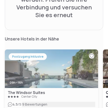
Verbindung und versuchen
Sie es erneut
Unsere Hotels in der Nähe
Poolzugang inklusive
09h - 16h
The Windsor Suites
Q
Center City
|
4.5
/5
9 Bewertungen