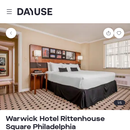
Dayuse
Teilen
Spei
1
/
5
Warwick Hotel Rittenhouse
Square Philadelphia