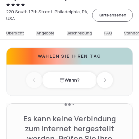
220 South 17th Street, Philadelphia, PA,
Karte ansehen
USA
Übersicht
Angebote
Beschreibung
FAQ
Standor
WÄHLEN SIE IHREN TAG
Wann?
Previous day
Next day
Es kann keine Verbindung
zum Internet hergestellt
werden. Prüfen Sie Ihre