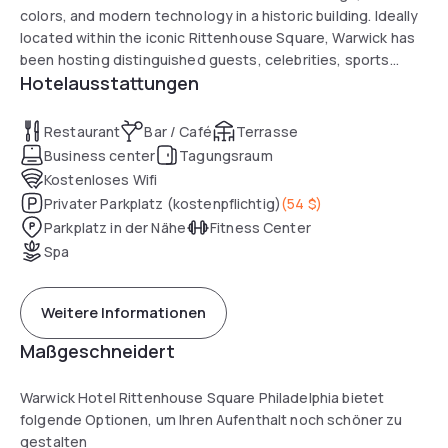
colors, and modern technology in a historic building. Ideally
located within the iconic Rittenhouse Square, Warwick has
been hosting distinguished guests, celebrities, sports
Hotelausstattungen
stars, and dignitaries since 1928. The last of the original
three “Grande Dame hotels” in Philadelphia, Warwick
celebrates its legacy with a deliberate modern design that
Restaurant
Bar / Café
Terrasse
was inspired by our unique heritage. A fixture in Rittenhouse
Business center
Tagungsraum
Square, we are a destination for travelers from all over the
Kostenloses Wifi
world seeking culture, business, or recreation in
Privater Parkplatz (kostenpflichtig)
(
54 $
)
Philadelphia.
Parkplatz in der Nähe
Fitness Center
Spa
Weitere Informationen
Maßgeschneidert
Warwick Hotel Rittenhouse Square Philadelphia bietet
folgende Optionen, um Ihren Aufenthalt noch schöner zu
gestalten