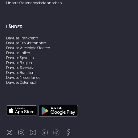
Unsere Stellenangebote ansehen
LÄNDER
Dayuse
Frankreich
Dayuse
Großbritannien
Dayuse
Vereinigte Staaten
Dayuse
Italien
Dayuse
Spanien
Dayuse
Belgien
Dayuse
Schweiz
Dayuse
Brasilien
Dayuse
Niederlande
Dayuse
Österreich
Dayuse
Australien
Dayuse
Irland
Dayuse
Hongkong
Dayuse
Kanada
Dayuse
Singapur
Dayuse
Zweden
Dayuse
Thailand
Dayuse
Portugal
Dayuse
Korea
Dayuse
Neuseeland
Dayuse
Türkei