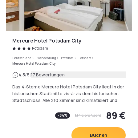
Mercure Hotel Potsdam City
Potsdam
Deutschland
>
Brandenburg
>
Potsdam
>
Potsdam
>
Mercure Hotel Potsdam City
|
4.5
/5
17 Bewertungen
Das 4-Sterne Mercure Hotel Potsdam City liegt in der
historischen Stadtmitte vis-à-vis dem historischen
Stadtschloss. Alle 210 Zimmer sind klimatisiert und
haben WLAN. Die oberen Etagen bieten eine tolle
89 €
Aussicht auf Potsdam und die Seen. Hier befinden
-
34
%
134 €
pro Nacht
sich einige der 15 Konferenzräume für
Veranstaltungen mit bis zu 200 Personen. Der
Hauptbahnhof ist nur wenige Schritte entfernt. Die
Buchen