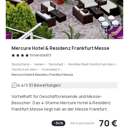
Zur U-Bahn Station „HARRAS“ (S7/U6) sind es nur 200
Meter (8 U-Bahn Minuten zum Marienplatz), 500
Meter zum Mittleren Ring. Idealer Ausgangspunkt für
den geschäftlichen sowie privaten Aufenthalt!
Mercure Hotel & Residenz Frankfurt Messe
Innenstadt II
Deutschland
>
Hessen
>
Darmstadt
>
Kreisfreie Stadt Frankfurt am Main
>
Frankfurt am Main
>
Innenstadt II
>
Mercure Hotel & Residenz Frankfurt Messe
|
4.4
/5
51 Bewertungen
Vorteilhaft für Geschäftsreisende und Messe-
Besucher: Das 4-Sterne Mercure Hotel & Residenz
Frankfurt Messe liegt nah an der Messe Frankfurt,
Festhalle und dem Kongresszentrum. Alle 336 Zimmer
70 €
sowie die 88 Appartments sind klimatisiert und haben
-
34
%
105 €
pro Nacht
kostenloses Wi-Fi. Gäste nutzen den Wellnessbereich