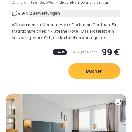
Dortmund
>
Innenstadt-West
>
Mercure Hotel Dortmund Centrum
|
4.8
/5
2 Bewertungen
Willkommen im Mercure Hotel Dortmund Centrum. Ein
traditionsreiches 4 - Sterne Hotel. Das Hotel ist ein
hervorragender Ort, die kulturellen Vorzüge der
Hauptstadt Westfalens zu erkunden. Das 4-Sterne
99 €
Hotel liegt nur wenige Schritte vom Friedensplatz mit
-
34
%
149 €
pro Nacht
historischem und neuem Rathaus. Attraktionen wie
den Alten Markt mit Cafés und Restaurants, die
Thiergalerie, Oper, Schauspielhaus und selbst das
Buchen
Dortmunder U erreichen Sie bequem zu Fuß. Das Haus
bietet 125 klimatisierte Zimmer mit kostenlosem Wi-Fi.