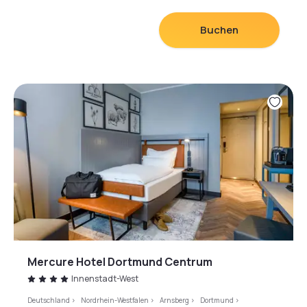
kostenfrei. Unser Haus hat sechs Tagungsräume für
Veranstaltungen mit bis zu 100 Personen. Bis zum
Buchen
Airport sind es 12 km und ca. 2 km bis Hbf und
Autobahn, unser Haus hat eine Tiefgarage.
Mercure Hotel Dortmund Centrum
Innenstadt-West
Deutschland
>
Nordrhein-Westfalen
>
Arnsberg
>
Dortmund
>