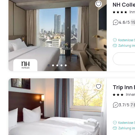
NH Coll
Inn
|
4.6
/5
1
Kostenlose 
Zahlung im
Trip In
Innen
|
3.7
/5
7
Kostenlose 
Zahlung im