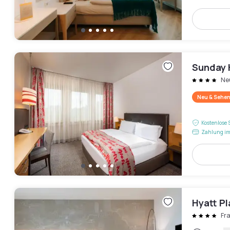
Sunday H
Ne
Neu & Sehen
Kostenlose 
Zahlung im
Hyatt Pl
Fr