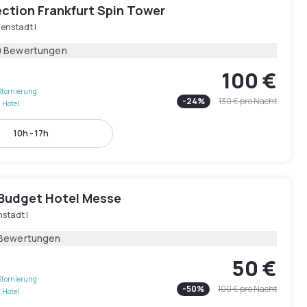
ection Frankfurt Spin Tower
enstadt I
9 Bewertungen
100 €
Stornierung
-
24
%
130 €
pro Nacht
 Hotel
10h - 17h
n Budget Hotel Messe
stadt I
 Bewertungen
50 €
Stornierung
-
50
%
100 €
pro Nacht
 Hotel