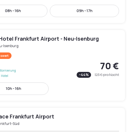
08h - 16h
09h - 17h
otel Frankfurt Airport - Neu-Isenburg
u-Isenburg
swert
70 €
Stornierung
-
44
%
123 €
pro Nacht
 Hotel
10h - 16h
ace Frankfurt Airport
ankfurt-Süd