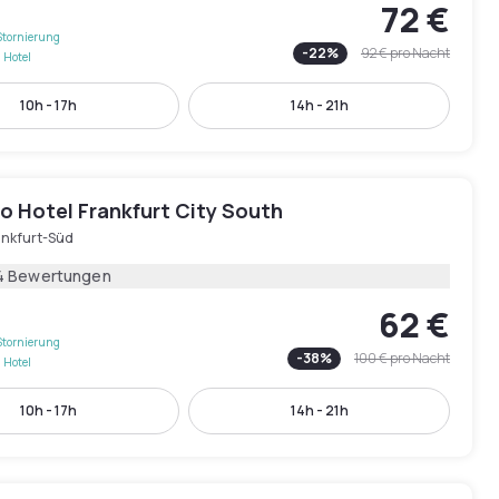
72 €
Stornierung
-
22
%
92 €
pro Nacht
 Hotel
10h - 17h
14h - 21h
o Hotel Frankfurt City South
ankfurt-Süd
4 Bewertungen
62 €
Stornierung
-
38
%
100 €
pro Nacht
 Hotel
10h - 17h
14h - 21h