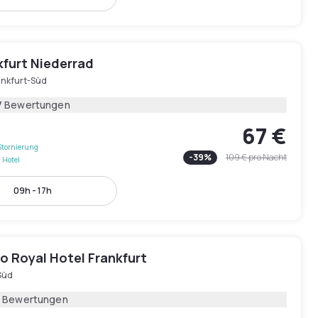
kfurt Niederrad
ankfurt-Süd
7 Bewertungen
67 €
Stornierung
-
39
%
109 €
pro Nacht
 Hotel
09h - 17h
o Royal Hotel Frankfurt
Süd
1 Bewertungen