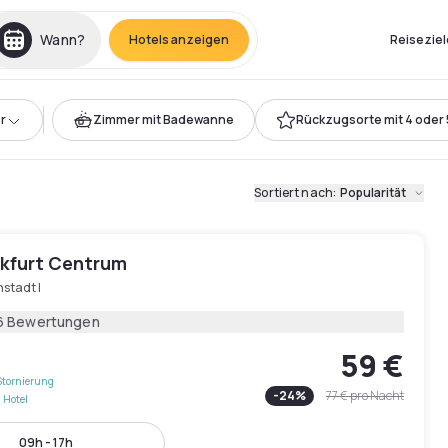
Wann?
Hotels anzeigen
Reiseziel
r
Zimmer mit Badewanne
Rückzugsorte mit 4 oder 
Sortiert nach
:
Popularität
nkfurt Centrum
stadt I
6 Bewertungen
59 €
Stornierung
-
24
%
77 €
pro Nacht
 Hotel
09h - 17h