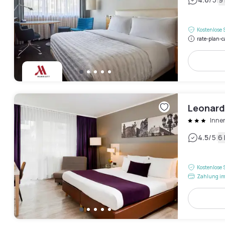
|
Kostenlose 
rate-plan-c
Leonard
Innen
|
4.5
/5
6
Kostenlose 
Zahlung im