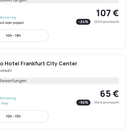
107 €
Stornierung
-
24
%
139 €
pro Nacht
ard.label-prepaid
10h - 18h
o Hotel Frankfurt City Center
stadt I
 Bewertungen
65 €
Stornierung
-
50
%
130 €
pro Nacht
 Hotel
10h - 15h