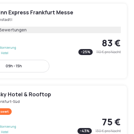
Inn Express Frankfurt Messe
stadt I
 Bewertungen
83 €
Stornierung
-
25
%
110 €
pro Nacht
 Hotel
09h - 15h
sky Hotel & Rooftop
ankfurt-Süd
swert
75 €
Stornierung
-
43
%
130 €
pro Nacht
 Hotel