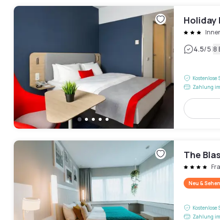
Holiday 
Innen
|
4.5
/5
8
Kostenlose 
Zahlung im
The Bla
Fr
Neu & Sehen
Kostenlose 
Zahlung im