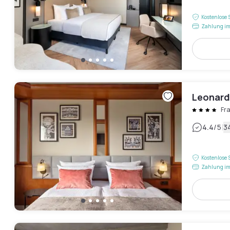
Kostenlose 
Zahlung im
Leonard
Fr
|
4.4
/5
3
Kostenlose 
Zahlung im