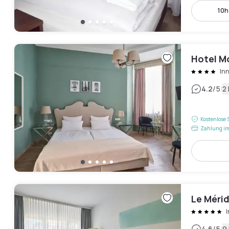
10h
Hotel M
Inn
|
4.2
/5
2
Kostenlose 
Zahlung im
Le Mérid
I
4.6
/5
9