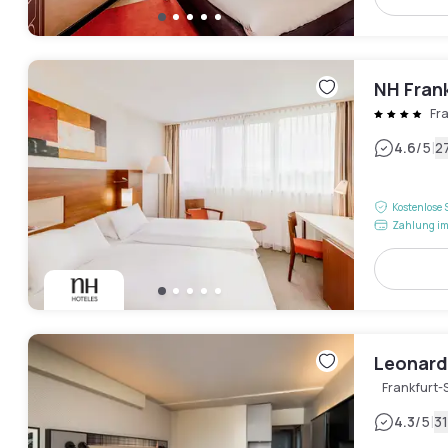
NH Fran
Fr
|
4.6
/5
2
Kostenlose 
Zahlung im
Leonard
Frankfurt-
|
4.3
/5
3