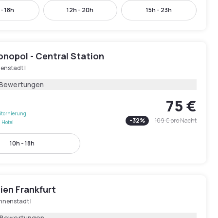
 - 18h
12h - 20h
15h - 23h
onopol - Central Station
enstadt I
 Bewertungen
75 €
Stornierung
-
32
%
109 €
pro Nacht
 Hotel
10h - 18h
ien Frankfurt
nnenstadt I
 Bewertungen