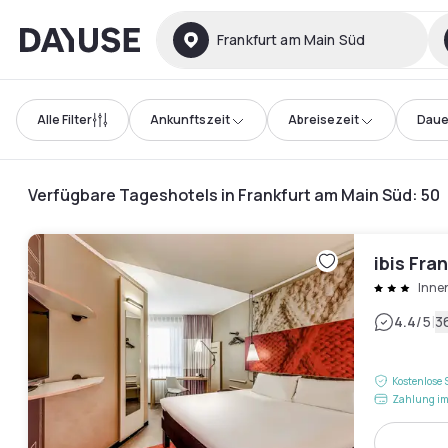
Dayuse
Frankfurt am Main Süd
Alle Filter
Ankunftszeit
Abreisezeit
Daue
Verfügbare Tageshotels in Frankfurt am Main Süd
:
50
ibis Fra
Innen
|
4.4
/5
3
Kostenlose 
Zahlung im