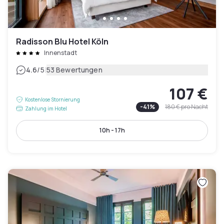
Radisson Blu Hotel Köln
Innenstadt
|
4.6
/5
53 Bewertungen
107 €
Kostenlose Stornierung
-
41
%
180 €
pro Nacht
Zahlung im Hotel
10h - 17h