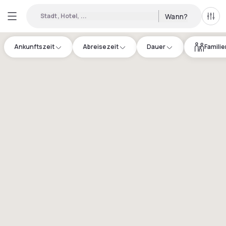
Stadt, Hotel, ...
Wann?
Alle 
Ankunftszeit
Abreisezeit
Dauer
Famili