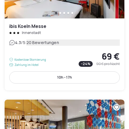
ibis Koeln Messe
Innenstadt
|
4.3
/5
20 Bewertungen
69 €
Kostenlose Stornierung
-
24
%
90 €
pro Nacht
Zahlung im Hotel
10h - 17h