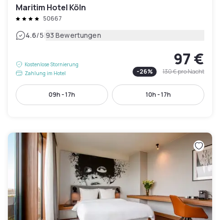
Maritim Hotel Köln
50667
|
4.6
/5
93 Bewertungen
97 €
Kostenlose Stornierung
-
26
%
130 €
pro Nacht
Zahlung im Hotel
09h - 17h
10h - 17h