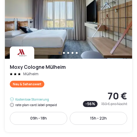
Moxy Cologne Mülheim
Mülheim
Neu & Sehenswert
70 €
Kostenlose Stornierung
-
56
%
159 €
pro Nacht
rate-plan-card.label-prepaid
09h - 18h
15h - 22h