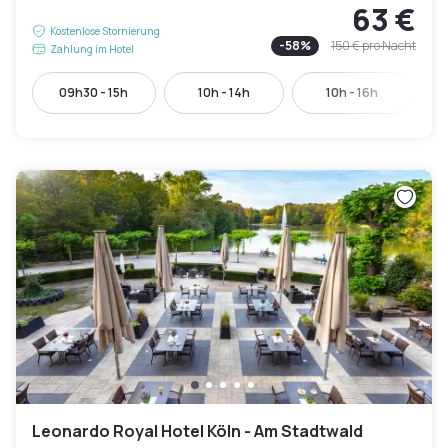
63 €
Kostenlose Stornierung
-
58
%
150 €
pro Nacht
Zahlung im Hotel
09h30 - 15h
10h - 14h
10h - 16h
Leonardo Royal Hotel Köln - Am Stadtwald