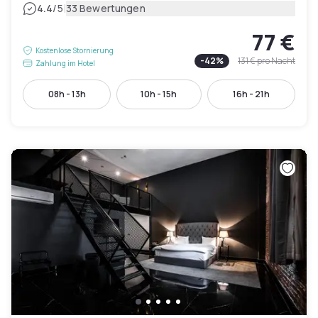
|
4.4
/5
33 Bewertungen
77 €
Kostenlose Stornierung
-
42
%
131 €
pro Nacht
Zahlung im Hotel
08h - 13h
10h - 15h
16h - 21h