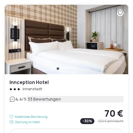
Innception Hotel
Innenstadt
|
4.4
/5
33 Bewertungen
70 €
Kostenlose Stornierung
-
30
%
100 €
pro Nacht
Zahlung im Hotel