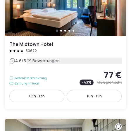
The Midtown Hotel
50672
|
4.6
/5
19 Bewertungen
77 €
Kostenlose Stornierung
-
43
%
135 €
pro Nacht
Zahlung im Hotel
08h - 13h
10h - 15h