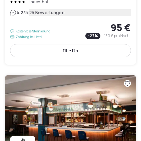
Lindenthal
|
4.2
/5
25 Bewertungen
95 €
Kostenlose Stornierung
-
27
%
130 €
pro Nacht
Zahlung im Hotel
11h - 18h