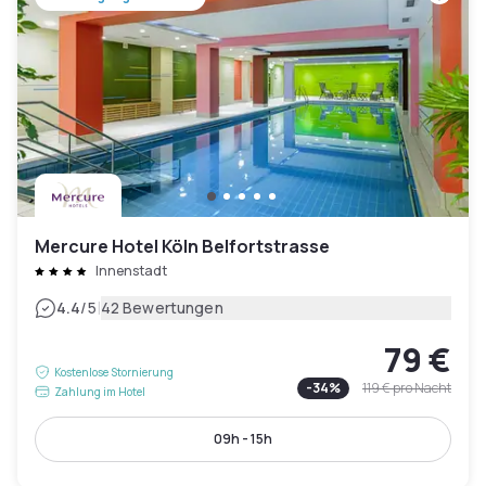
Mercure Hotel Köln Belfortstrasse
Innenstadt
|
4.4
/5
42 Bewertungen
79 €
Kostenlose Stornierung
-
34
%
119 €
pro Nacht
Zahlung im Hotel
09h - 15h