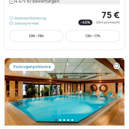
|
4.4
/5
97 Bewertungen
75 €
Kostenlose Stornierung
-
40
%
125 €
pro Nacht
Zahlung im Hotel
10h - 15h
12h - 17h
Poolzugang inklusive