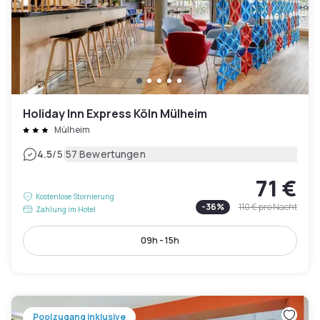
Holiday Inn Express Köln Mülheim
Mülheim
|
4.5
/5
57 Bewertungen
71 €
Kostenlose Stornierung
-
36
%
110 €
pro Nacht
Zahlung im Hotel
09h - 15h
Poolzugang inklusive