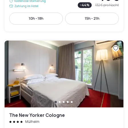
Kostenlose Stornierung
-
44
%
132 €
pro Nacht
Zahlung im Hotel
10h - 18h
15h - 21h
The New Yorker Cologne
Mülheim