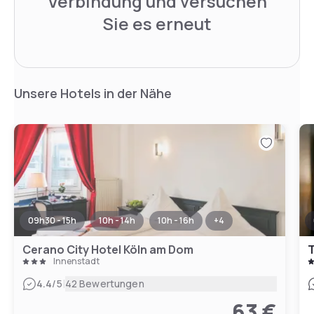
Verbindung und versuchen
Sie es erneut
Unsere Hotels in der Nähe
09h30 - 15h
10h - 14h
10h - 16h
+
4
Cerano City Hotel Köln am Dom
T
Innenstadt
|
4.4
/5
42 Bewertungen
63 €