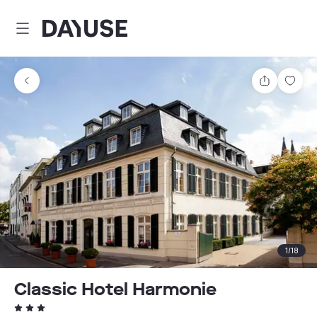
Dayuse
Teilen
Spei
1
/
18
Classic Hotel Harmonie