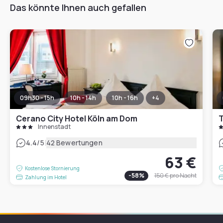
Das könnte Ihnen auch gefallen
09h30 - 15h
10h - 14h
10h - 16h
+
4
Cerano City Hotel Köln am Dom
T
Innenstadt
|
4.4
/5
42 Bewertungen
63 €
Kostenlose Stornierung
-
58
%
150 €
pro Nacht
Zahlung im Hotel