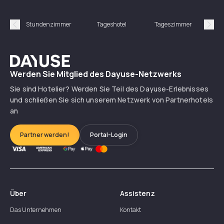
Stundenzimmer
Tageshotel
Tageszimmer
Gün
Précédent
Suiv
Dayuse
Werden Sie Mitglied des Dayuse-Netzwerks
Sie sind Hotelier? Werden Sie Teil des Dayuse-Erlebnisses
und schließen Sie sich unserem Netzwerk von Partnerhotels
an
Partner werden!
Portal-Login
Über
Assistenz
Das Unternehmen
Kontakt