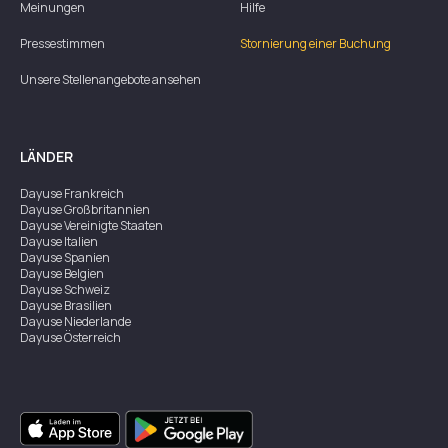
Meinungen
Hilfe
Pressestimmen
Stornierung einer Buchung
Unsere Stellenangebote ansehen
LÄNDER
Dayuse
Frankreich
Dayuse
Großbritannien
Dayuse
Vereinigte Staaten
Dayuse
Italien
Dayuse
Spanien
Dayuse
Belgien
Dayuse
Schweiz
Dayuse
Brasilien
Dayuse
Niederlande
Dayuse
Österreich
Dayuse
Australien
Dayuse
Irland
Dayuse
Hongkong
Dayuse
Kanada
Dayuse
Singapur
Dayuse
Zweden