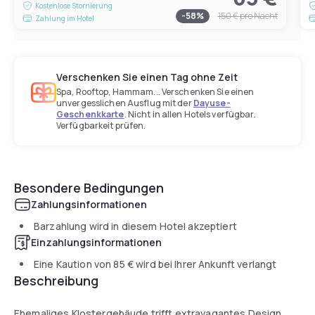
Kostenlose Stornierung
-
58
%
150 €
pro Nacht
Zahlung im Hotel
Verschenken Sie einen Tag ohne Zeit
Spa, Rooftop, Hammam... Verschenken Sie einen
unvergesslichen Ausflug mit der
Dayuse-
Geschenkkarte
. Nicht in allen Hotels verfügbar.
Verfügbarkeit prüfen.
Besondere Bedingungen
Zahlungsinformationen
Barzahlung wird in diesem Hotel akzeptiert
Einzahlungsinformationen
Eine Kaution von
85 €
wird bei Ihrer Ankunft verlangt
Beschreibung
Ehemaliges Klostergebäude trifft extravagantes Design.