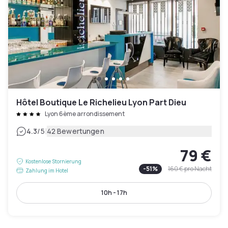
Hôtel Boutique Le Richelieu Lyon Part Dieu
Lyon 6ème arrondissement
|
4.3
/5
42 Bewertungen
79 €
Kostenlose Stornierung
-
51
%
160 €
pro Nacht
Zahlung im Hotel
10h - 17h