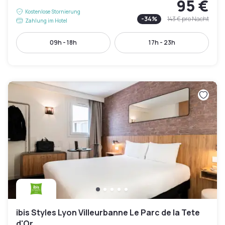
95 €
Kostenlose Stornierung
-
34
%
143 €
pro Nacht
Zahlung im Hotel
09h - 18h
17h - 23h
ibis Styles Lyon Villeurbanne Le Parc de la Tete
d'Or