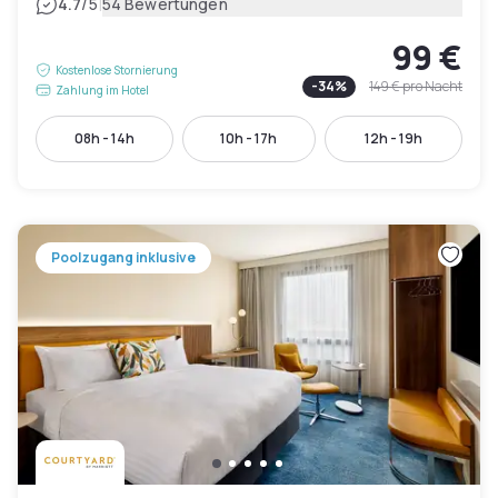
|
4.7
/5
54 Bewertungen
99 €
Kostenlose Stornierung
-
34
%
149 €
pro Nacht
Zahlung im Hotel
08h - 14h
10h - 17h
12h - 19h
Poolzugang inklusive