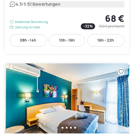
|
4.3
/5
51 Bewertungen
68 €
Kostenlose Stornierung
-
32
%
100 €
pro Nacht
Zahlung im Hotel
08h - 14h
10h - 16h
16h - 22h