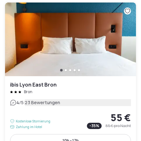
ibis Lyon East Bron
Bron
|
4
/5
23 Bewertungen
55 €
Kostenlose Stornierung
-
35
%
85 €
pro Nacht
Zahlung im Hotel
10h - 17h