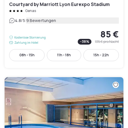
Courtyard by Marriott Lyon Eurexpo Stadium
Genas
|
4.8
/5
9 Bewertungen
85 €
Kostenlose Stornierung
-
38
%
135 €
pro Nacht
Zahlung im Hotel
08h - 15h
11h - 18h
15h - 22h