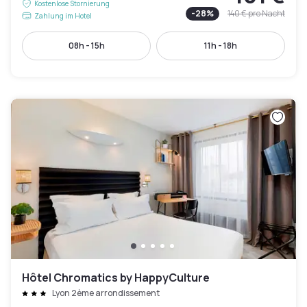
Kostenlose Stornierung
-
28
%
140 €
pro Nacht
Zahlung im Hotel
08h - 15h
11h - 18h
Hôtel Chromatics by HappyCulture
Lyon 2ème arrondissement