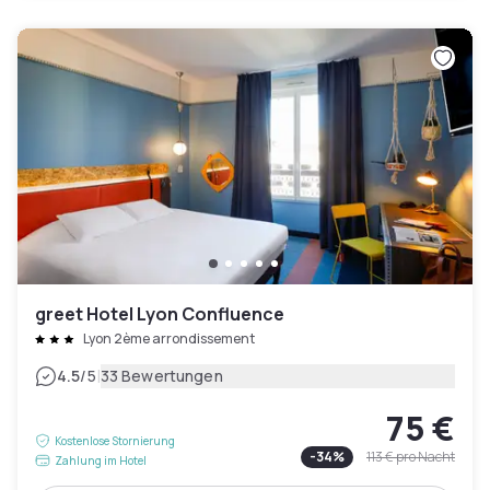
greet Hotel Lyon Confluence
Lyon 2ème arrondissement
|
4.5
/5
33 Bewertungen
75 €
Kostenlose Stornierung
-
34
%
113 €
pro Nacht
Zahlung im Hotel