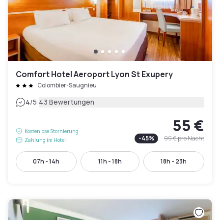
Comfort Hotel Aeroport Lyon St Exupery
Colombier-Saugnieu
|
4
/5
43 Bewertungen
55 €
Kostenlose Stornierung
-
45
%
99 €
pro Nacht
Zahlung im Hotel
07h - 14h
11h - 18h
18h - 23h