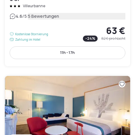
Villeurbanne
|
4.6
/5
5 Bewertungen
63 €
Kostenlose Stornierung
-
24
%
82 €
pro Nacht
Zahlung im Hotel
11h - 17h