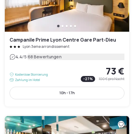
Campanile Prime Lyon Centre Gare Part-Dieu
Lyon 3eme arrondissement
|
4.4
/5
68 Bewertungen
73 €
Kostenlose Stornierung
-
27
%
100 €
pro Nacht
Zahlung im Hotel
10h - 17h