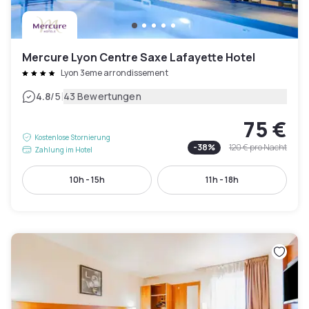
Mercure Lyon Centre Saxe Lafayette Hotel
Lyon 3eme arrondissement
|
4.8
/5
43 Bewertungen
75 €
Kostenlose Stornierung
-
38
%
120 €
pro Nacht
Zahlung im Hotel
10h - 15h
11h - 18h