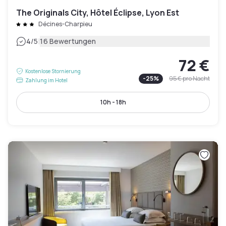
The Originals City, Hôtel Éclipse, Lyon Est
Décines-Charpieu
|
4
/5
16 Bewertungen
72 €
Kostenlose Stornierung
-
25
%
95 €
pro Nacht
Zahlung im Hotel
10h - 18h