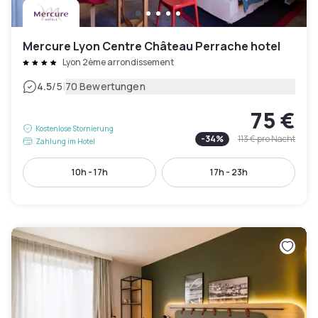
Mercure Lyon Centre Château Perrache hotel
Lyon 2ème arrondissement
|
4.5
/5
70 Bewertungen
75 €
Kostenlose Stornierung
-
34
%
113 €
pro Nacht
Zahlung im Hotel
10h - 17h
17h - 23h