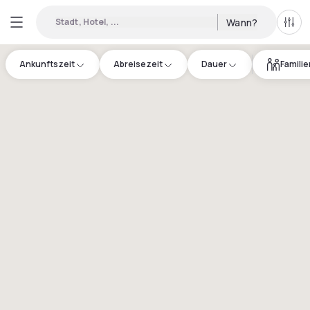
Stadt, Hotel, ...
Wann?
Alle 
Ankunftszeit
Abreisezeit
Dauer
Famili