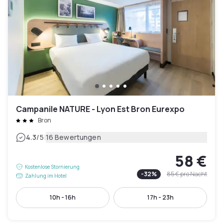
Campanile NATURE - Lyon Est Bron Eurexpo
Bron
|
4.3
/5
16 Bewertungen
58 €
Kostenlose Stornierung
-
32
%
85 €
pro Nacht
Zahlung im Hotel
10h - 16h
17h - 23h