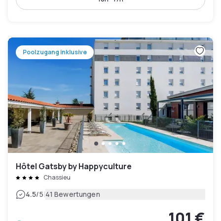
Poolzugang inklusive
Hôtel Gatsby by Happyculture
Chassieu
|
4.5
/5
41 Bewertungen
101 €