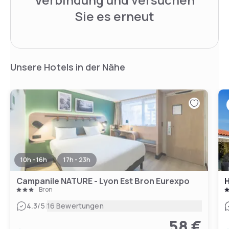
Sie es erneut
Unsere Hotels in der Nähe
10h - 16h
17h - 23h
Campanile NATURE - Lyon Est Bron Eurexpo
H
Bron
|
4.3
/5
16 Bewertungen
58 €