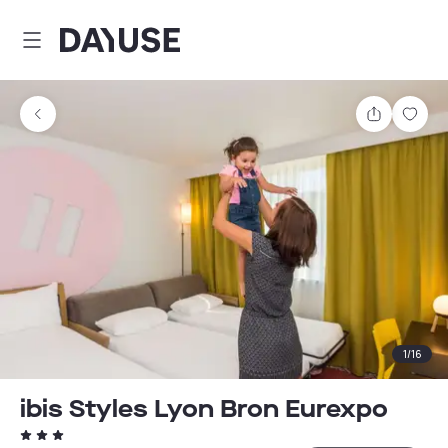
Dayuse
Teilen
Spei
1
/
16
ibis Styles Lyon Bron Eurexpo