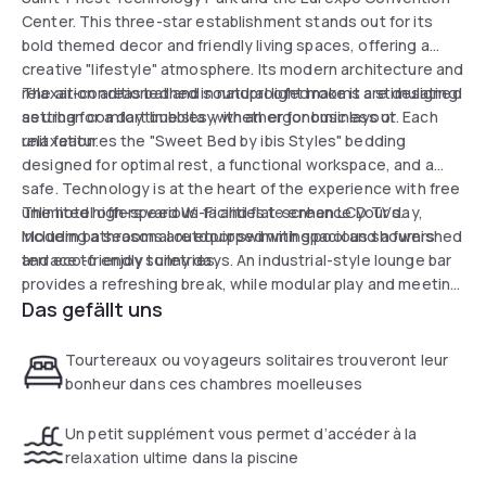
Center. This three-star establishment stands out for its
bold themed decor and friendly living spaces, offering a
creative "lifestyle" atmosphere. Its modern architecture and
relaxation areas bathed in natural light make it a stimulating
The air-conditioned and soundproofed rooms are designed
setting for a daytime stay, whether for business or
as urban comfort bubbles with an ergonomic layout. Each
relaxation.
unit features the "Sweet Bed by ibis Styles" bedding
designed for optimal rest, a functional workspace, and a
safe. Technology is at the heart of the experience with free
unlimited high-speed Wi-Fi and flat-screen LCD TVs.
The hotel offers various facilities to enhance your day,
Modern bathrooms are equipped with spacious showers
including a seasonal outdoor swimming pool and a furnished
and eco-friendly toiletries.
terrace to enjoy sunny days. An industrial-style lounge bar
provides a refreshing break, while modular play and meeting
Das gefällt uns
areas are available to guests. The property's strategic
location, close to the A43 motorway and public transport,
ensures quick access to Lyon city center. Private, secure
Tourtereaux ou voyageurs solitaires trouveront leur
parking completes the services of this essential address.
bonheur dans ces chambres moelleuses
Un petit supplément vous permet d’accéder à la
relaxation ultime dans la piscine