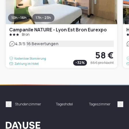
10h - 16h
17h - 23h
Campanile NATURE - Lyon Est Bron Eurexpo
H
Bron
|
4.3
/5
16 Bewertungen
58 €
Kostenlose Stornierung
-
32
%
85 €
pro Nacht
Zahlung im Hotel
Stundenzimmer
Tageshotel
Tageszimmer
Gün
Précédent
Suiv
Dayuse