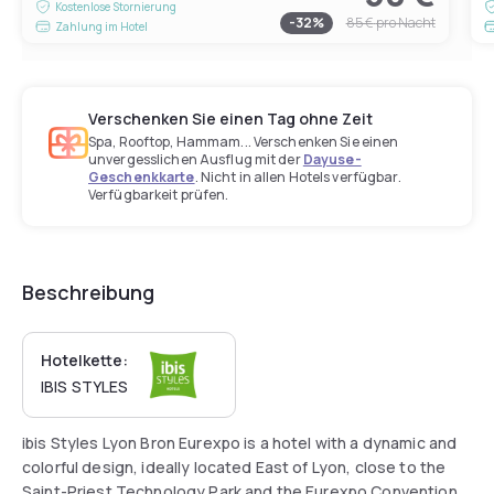
Kostenlose Stornierung
-
32
%
85 €
pro Nacht
Zahlung im Hotel
Verschenken Sie einen Tag ohne Zeit
Spa, Rooftop, Hammam... Verschenken Sie einen
unvergesslichen Ausflug mit der
Dayuse-
Geschenkkarte
. Nicht in allen Hotels verfügbar.
Verfügbarkeit prüfen.
Beschreibung
Hotelkette:
IBIS STYLES
ibis Styles Lyon Bron Eurexpo is a hotel with a dynamic and
colorful design, ideally located East of Lyon, close to the
Saint-Priest Technology Park and the Eurexpo Convention