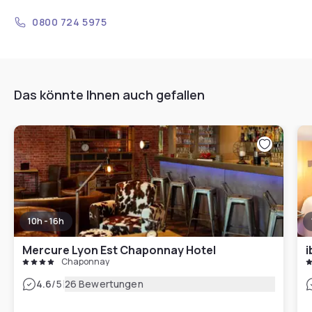
0800 724 5975
Das könnte Ihnen auch gefallen
10h - 16h
Mercure Lyon Est Chaponnay Hotel
i
Chaponnay
|
4.6
/5
26 Bewertungen