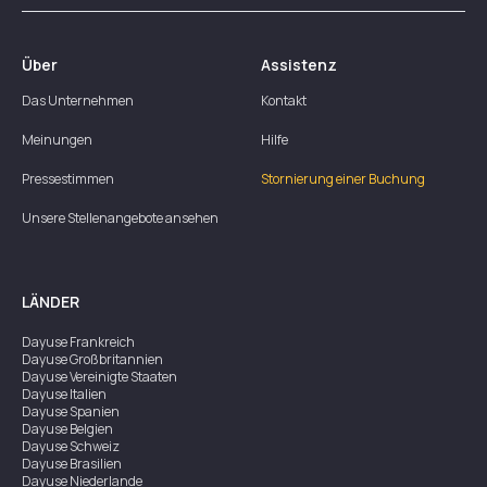
Über
Assistenz
Das Unternehmen
Kontakt
Meinungen
Hilfe
Pressestimmen
Stornierung einer Buchung
Unsere Stellenangebote ansehen
LÄNDER
Dayuse
Frankreich
Dayuse
Großbritannien
Dayuse
Vereinigte Staaten
Dayuse
Italien
Dayuse
Spanien
Dayuse
Belgien
Dayuse
Schweiz
Dayuse
Brasilien
Dayuse
Niederlande