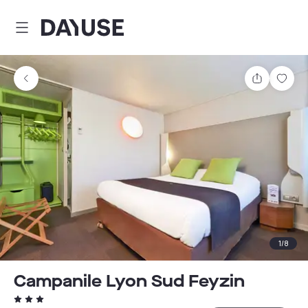
Dayuse
Teilen
Spei
1
/
8
Campanile Lyon Sud Feyzin