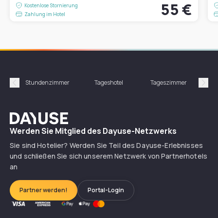
55 €
Kostenlose Stornierung
Zahlung im Hotel
Stundenzimmer
Tageshotel
Tageszimmer
Gün
Précédent
Suiv
Dayuse
Werden Sie Mitglied des Dayuse-Netzwerks
Sie sind Hotelier? Werden Sie Teil des Dayuse-Erlebnisses
und schließen Sie sich unserem Netzwerk von Partnerhotels
an
Partner werden!
Portal-Login