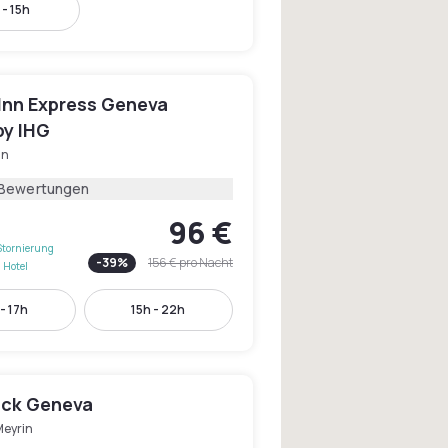
- 15h
 Inn Express Geneva
by IHG
in
 Bewertungen
96 €
Stornierung
-
39
%
156 €
pro Nacht
 Hotel
- 17h
15h - 22h
ck Geneva
Meyrin