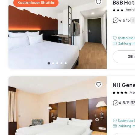
B&B Hot
Kostenloser Shuttle
Verni
|
4.6
/5
1
Kostenlose 
Zahlung im
08h 
NH Gene
Me
|
4.5
/5
3
Kostenlose 
Zahlung im