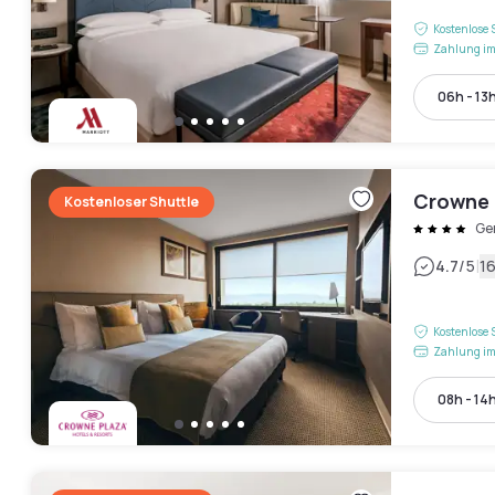
Kostenlose 
Zahlung im
06h - 13
Crowne 
Kostenloser Shuttle
Ge
|
4.7
/5
1
Kostenlose 
Zahlung im
08h - 14