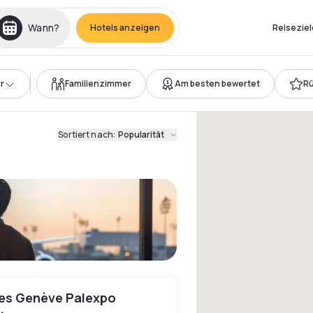
Wann?
Hotels anzeigen
Reiseziel
r
Familienzimmer
Am besten bewertet
Rü
Sortiert nach
:
Popularität
les Genève Palexpo