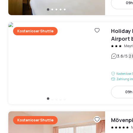
09h 
Holiday
Kostenloser Shuttle
Airport 
Meyr
|
3.6
/5
2
Kostenlose 
Zahlung im
09h 
Mövenpi
Kostenloser Shuttle