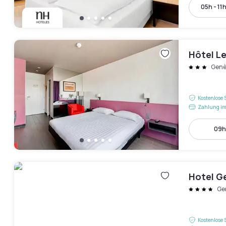
05h - 11
Hôtel L
Genè
Kostenlose 
Zahlung im
09h 
Hotel G
Ge
Kostenlose 