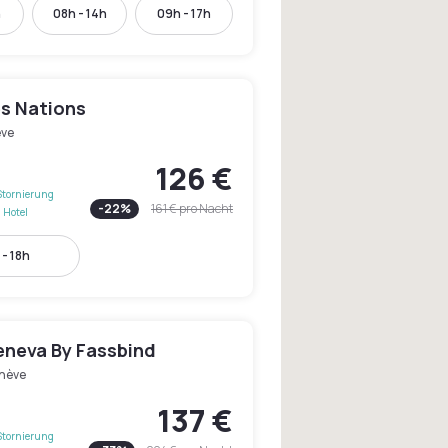
h
08h - 14h
09h - 17h
es Nations
ve
126 €
Stornierung
-
22
%
161 €
pro Nacht
 Hotel
- 18h
eneva By Fassbind
nève
137 €
Stornierung