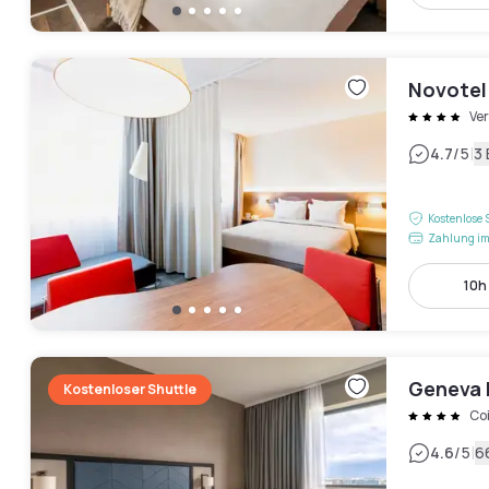
Novotel
Ver
|
4.7
/5
3
Kostenlose 
Zahlung im
10h 
Geneva 
Kostenloser Shuttle
Coi
|
4.6
/5
6