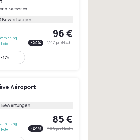
t
rand-Saconnex
0 Bewertungen
96 €
Stornierung
-
24
%
124 €
pro Nacht
 Hotel
- 17h
nève Aéroport
n
3 Bewertungen
85 €
Stornierung
-
24
%
110 €
pro Nacht
 Hotel