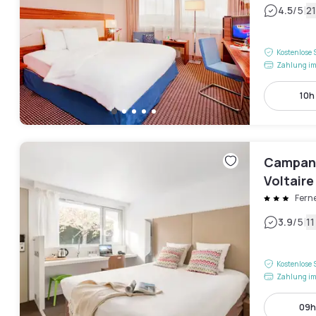
|
4.5
/5
2
Kostenlose 
Zahlung im
10h 
Campani
Voltaire
Ferne
|
3.9
/5
1
Kostenlose 
Zahlung im
09h 