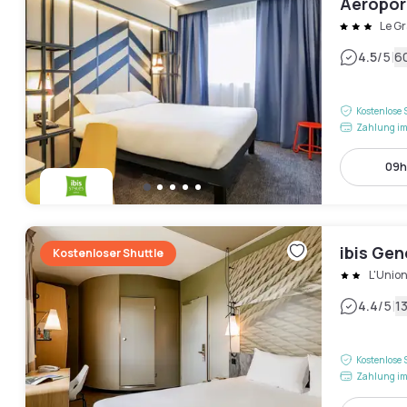
Aéropor
Le G
|
4.5
/5
6
Kostenlose 
Zahlung im
09h 
ibis Ge
Kostenloser Shuttle
L'Unio
|
4.4
/5
1
Kostenlose 
Zahlung im