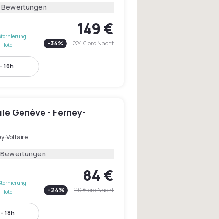
1 Bewertungen
149 €
Stornierung
-
34
%
224 €
pro Nacht
 Hotel
- 18h
le Genève - Ferney-
y-Voltaire
1 Bewertungen
84 €
Stornierung
-
24
%
110 €
pro Nacht
 Hotel
- 18h