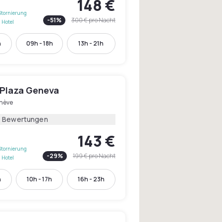
148 €
Stornierung
-
51
%
300 €
pro Nacht
 Hotel
h
09h - 18h
13h - 21h
Plaza Geneva
nève
6 Bewertungen
143 €
Stornierung
-
29
%
199 €
pro Nacht
 Hotel
h
10h - 17h
16h - 23h