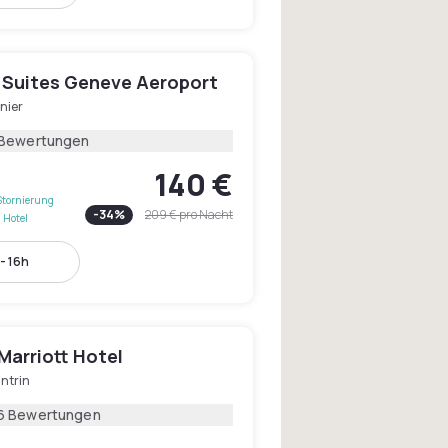
 Suites Geneve Aeroport
nier
 Bewertungen
140 €
Stornierung
-
34
%
209 €
pro Nacht
 Hotel
- 16h
Marriott Hotel
ntrin
6 Bewertungen