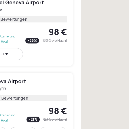
el Geneva Airport
er
1 Bewertungen
98 €
Stornierung
-
25
%
130 €
pro Nacht
 Hotel
- 17h
va Airport
yrin
3 Bewertungen
98 €
Stornierung
-
21
%
123 €
pro Nacht
 Hotel