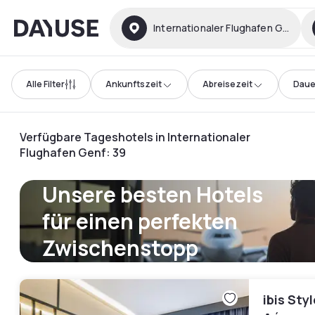
Dayuse
Internationaler Flughafen Genf
Alle Filter
Ankunftszeit
Abreisezeit
Daue
Verfügbare Tageshotels in Internationaler
Flughafen Genf
:
39
Unsere besten Hotels
für einen perfekten
Zwischenstopp
ibis Sty