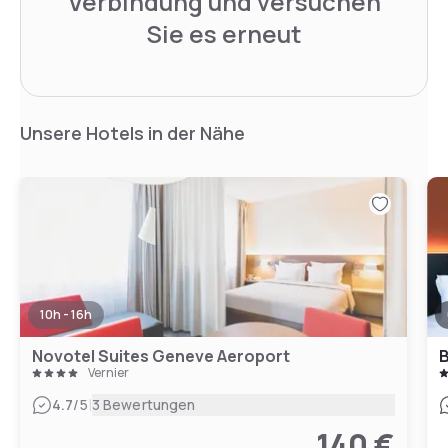
Verbindung und versuchen
Sie es erneut
Unsere Hotels in der Nähe
10h - 16h
Novotel Suites Geneve Aeroport
B
Vernier
|
4.7
/5
3 Bewertungen
140 €