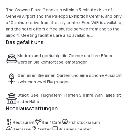
The Crowne Plaza Geneva is within a 3-minute drive of
Geneva Airport and the Palexpo Exhibition Centre, and only
a 10-minute drive from the city centre. Free WiFi is available,
and the hotel offers a free shuttle service from and to the
airport. Meeting facilities are also available.
Das gefällt uns
The hotel offers a Club floor on the top floor of the building,
offering panoramic views of the surroundings. Club rooms
Modern und geräumig die Zimmer und ihre Bäder
and suites feature free access to the Club lounge. Guests
werden Sie komfortabel empfangen.
here can benefit from a complimentary breakfast,
refreshments and snacks and from a large selection of
Genießen Sie einen Garten und eine schöne Aussicht
newspapers and books.
zwischen zwei Flugzeugen.
Guests can have a quick breakfast at the bar from 07:30,
Stadt, See, Flughafen? Treffen Sie Ihre Wahl, alles ist
have meetings in the panoramic lounge or lunch on the
in der Nähe.
balcony terrace. The restaurant Seventy5 serves creative
Hotelausstattungen
and innovative cuisine and features grilled meat or
vegetarian dishes created from seasonal products.
Restaurant
Bar / Café
Frühstücksraum
Terrasse
Garten
Business center