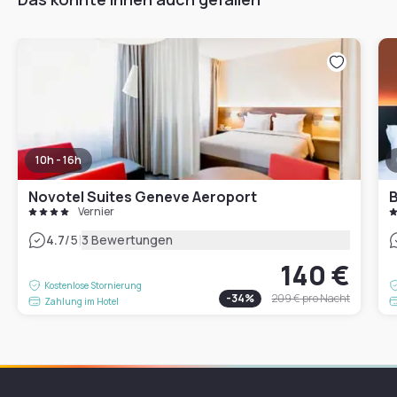
10h - 16h
Novotel Suites Geneve Aeroport
B
Vernier
|
4.7
/5
3 Bewertungen
140 €
Kostenlose Stornierung
-
34
%
209 €
pro Nacht
Zahlung im Hotel