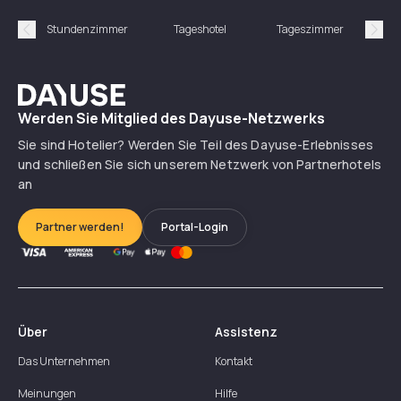
Stundenzimmer
Tageshotel
Tageszimmer
Gün
Précédent
Suiv
Dayuse
Werden Sie Mitglied des Dayuse-Netzwerks
Sie sind Hotelier? Werden Sie Teil des Dayuse-Erlebnisses
und schließen Sie sich unserem Netzwerk von Partnerhotels
an
Partner werden!
Portal-Login
Über
Assistenz
Das Unternehmen
Kontakt
Meinungen
Hilfe