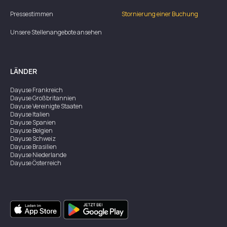
Pressestimmen
Stornierung einer Buchung
Unsere Stellenangebote ansehen
LÄNDER
Dayuse
Frankreich
Dayuse
Großbritannien
Dayuse
Vereinigte Staaten
Dayuse
Italien
Dayuse
Spanien
Dayuse
Belgien
Dayuse
Schweiz
Dayuse
Brasilien
Dayuse
Niederlande
Dayuse
Österreich
Dayuse
Australien
Dayuse
Irland
Dayuse
Hongkong
Dayuse
Kanada
Dayuse
Singapur
Dayuse
Zweden
Dayuse
Thailand