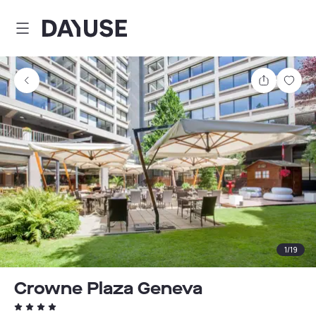
Dayuse
Teilen
Spei
1
/
19
Crowne Plaza Geneva