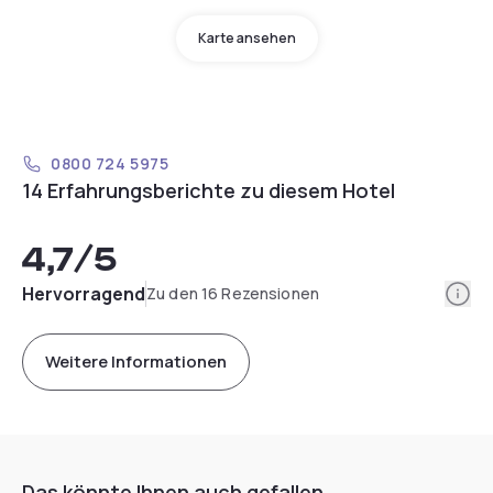
Karte ansehen
0800 724 5975
14 Erfahrungsberichte zu diesem Hotel
4,7
/5
Info
Hervorragend
Zu den 16 Rezensionen
Weitere Informationen
Das könnte Ihnen auch gefallen