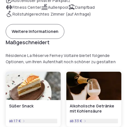
Kostenloser privater Parkplatz
Fitness Center
Außenpool
Dampfbad
Rollstuhlgerechtes Zimmer (auf Anfrage)
Weitere Informationen
Maßgeschneidert
Résidence La Réserve Ferney Voltaire bietet folgende
Optionen, um Ihren Aufenthalt noch schöner zu gestalten
Süßer Snack
Alkoholische Getränke
mit Kohlensäure
ab
17 €
ab
33 €