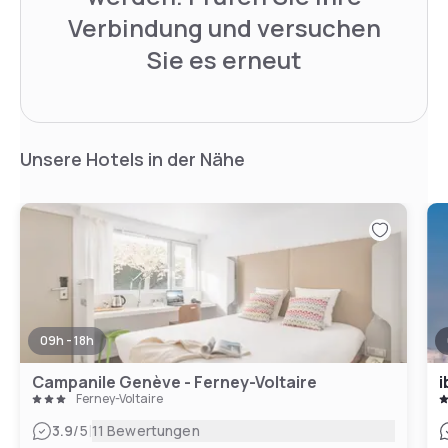
Verbindung und versuchen
Sie es erneut
Unsere Hotels in der Nähe
09h - 18h
Campanile Genève - Ferney-Voltaire
i
Ferney-Voltaire
|
3.9
/5
11 Bewertungen