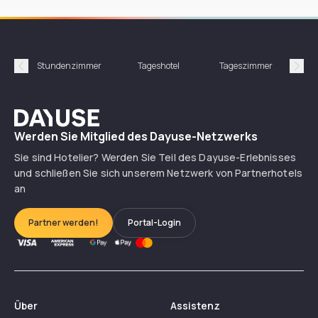
Stundenzimmer
Tageshotel
Tageszimmer
Gün
Précédent
Suiv
Dayuse
Werden Sie Mitglied des Dayuse-Netzwerks
Sie sind Hotelier? Werden Sie Teil des Dayuse-Erlebnisses
und schließen Sie sich unserem Netzwerk von Partnerhotels
an
Partner werden!
Portal-Login
Über
Assistenz