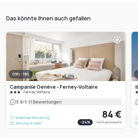
Das könnte Ihnen auch gefallen
09h - 18h
Campanile Genève - Ferney-Voltaire
i
Ferney-Voltaire
|
3.9
/5
11 Bewertungen
84 €
Kostenlose Stornierung
-
24
%
110 €
pro Nacht
Zahlung im Hotel