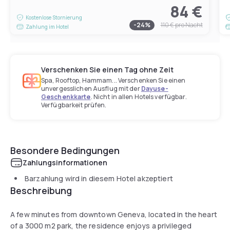
84 €
Kostenlose Stornierung
-
24
%
110 €
pro Nacht
Zahlung im Hotel
Verschenken Sie einen Tag ohne Zeit
Spa, Rooftop, Hammam... Verschenken Sie einen
unvergesslichen Ausflug mit der
Dayuse-
Geschenkkarte
. Nicht in allen Hotels verfügbar.
Verfügbarkeit prüfen.
Besondere Bedingungen
Zahlungsinformationen
Barzahlung wird in diesem Hotel akzeptiert
Beschreibung
A few minutes from downtown Geneva, located in the heart
of a 3000 m2 park, the residence enjoys a privileged