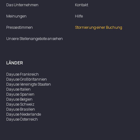
Das Unternehmen
Kontakt
Meinungen
Hilfe
Pressestimmen
Stornierung einer Buchung
Unsere Stellenangebote ansehen
LÄNDER
Dayuse
Frankreich
Dayuse
Großbritannien
Dayuse
Vereinigte Staaten
Dayuse
Italien
Dayuse
Spanien
Dayuse
Belgien
Dayuse
Schweiz
Dayuse
Brasilien
Dayuse
Niederlande
Dayuse
Österreich
Dayuse
Australien
Dayuse
Irland
Dayuse
Hongkong
Dayuse
Kanada