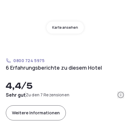
Karte ansehen
0800 724 5975
6 Erfahrungsberichte zu diesem Hotel
4,4
/5
Info
Sehr gut
Zu den 7 Rezensionen
Weitere Informationen