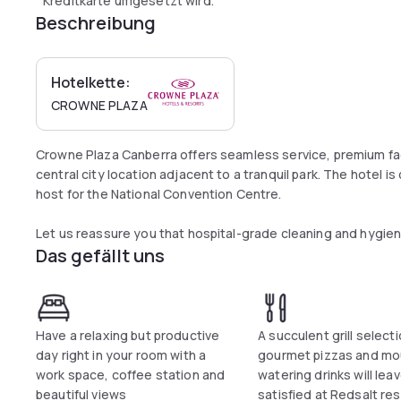
Kreditkarte umgesetzt wird.
Beschreibung
Hotelkette:
CROWNE PLAZA
Crowne Plaza Canberra offers seamless service, premium fac
central city location adjacent to a tranquil park. The hotel i
host for the National Convention Centre.
Let us reassure you that hospital-grade cleaning and hygiene
Das gefällt uns
guest rooms and public spaces. Our number one priority is all
Crowne Plaza Canberra is required to adhere to comprehensi
local laws. With updated IHG Way of Clean measures in plac
June 1, 2020, guests are reassured that good isn’t good eno
cleanliness. That means clean, well maintained, clutter free 
Have a relaxing but productive
A succulent grill selecti
what you find when you check-in then we promise to make it 
day right in your room with a
gourmet pizzas and mo
work space, coffee station and
watering drinks will lea
beautiful views
satisfied at Redsalt re