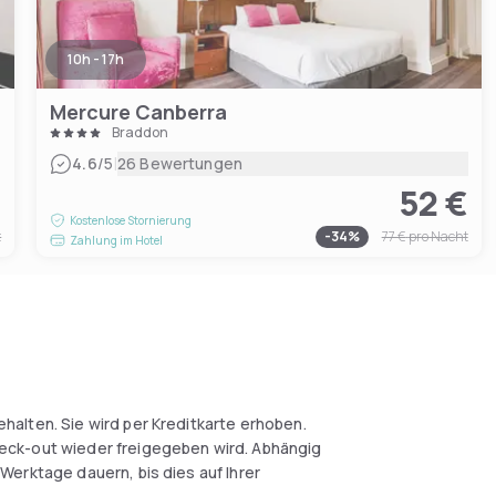
10h - 17h
Mercure Canberra
Braddon
|
4.6
/5
26 Bewertungen
€
52 €
Kostenlose Stornierung
t
-
34
%
77 €
pro Nacht
Zahlung im Hotel
halten. Sie wird per Kreditkarte erhoben.
eck-out wieder freigegeben wird. Abhängig
Werktage dauern, bis dies auf Ihrer