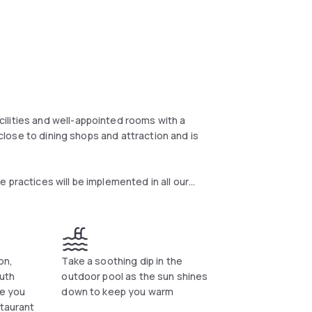
ilities and well-appointed rooms with a
s close to dining shops and attraction and is
 practices will be implemented in all our
 our guests’ health, safety and well-being.
ve health and safety procedures, including all
e, we launched the IHG Clean Promise and from
ugh, we’re committed to high levels of
rooms that meet our standards. If this isn’t
on,
Take a soothing dip in the
right.
uth
outdoor pool as the sun shines
ve you
down to keep you warm
staurant