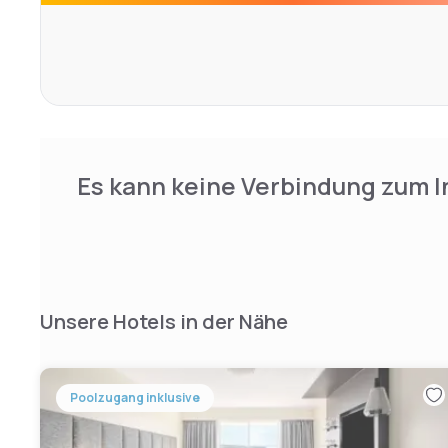
committed to high levels of cleanliness. That means clea
free rooms that meet our standards. If this isn’t what yo
then we promise to make it right.
Es kann keine Verbindung zum I
Unsere Hotels in der Nähe
Poolzugang inklusive