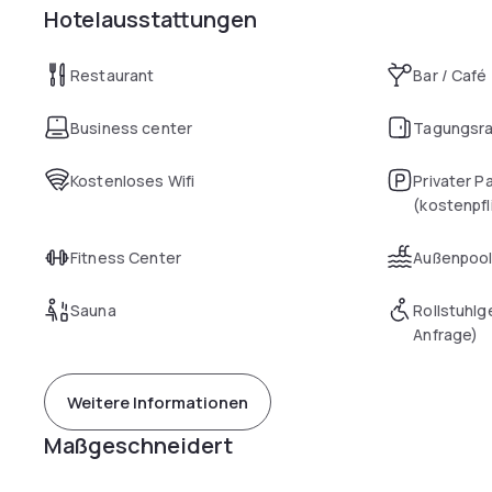
Hotelausstattungen
Restaurant
Bar / Café
Business center
Tagungsr
Kostenloses Wifi
Privater P
(kostenpfl
Fitness Center
Außenpoo
Sauna
Rollstuhlg
Anfrage)
Weitere Informationen
Maßgeschneidert