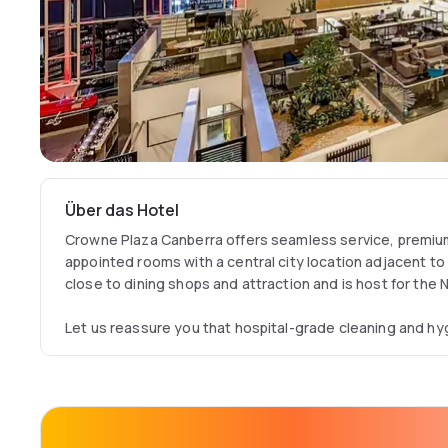
Über das Hotel
Crowne Plaza Canberra offers seamless service, premium 
appointed rooms with a central city location adjacent to a
close to dining shops and attraction and is host for the
Let us reassure you that hospital-grade cleaning and hyg
implemented in all our guest rooms and public spaces. Our
our guests’ health, safety and well-being. Crowne Plaza 
adhere to comprehensive health and safety procedures, in
updated IHG Way of Clean measures in place, we launch
and from June 1, 2020, guests are reassured that good i