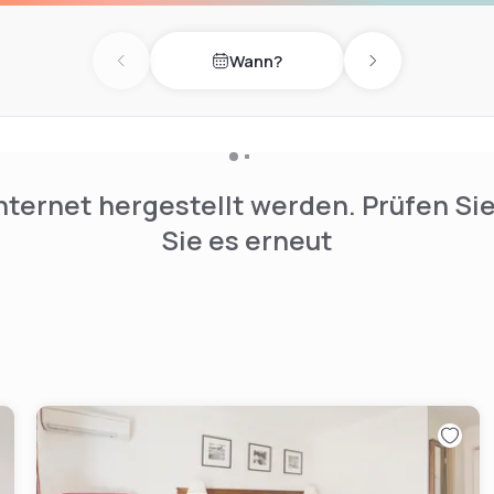
n, well maintained, clutter
u find when you check-in
Wann?
Previous day
Next day
nternet hergestellt werden. Prüfen Si
Sie es erneut