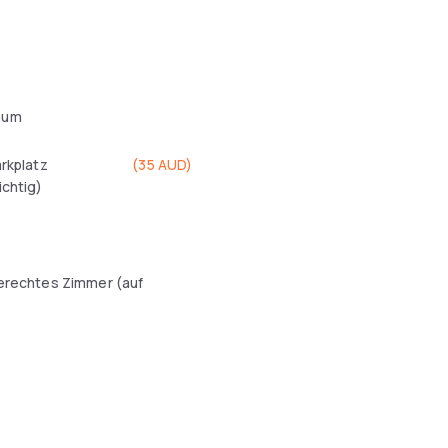
aum
arkplatz
(
35 AUD
)
ichtig)
l
erechtes Zimmer (auf