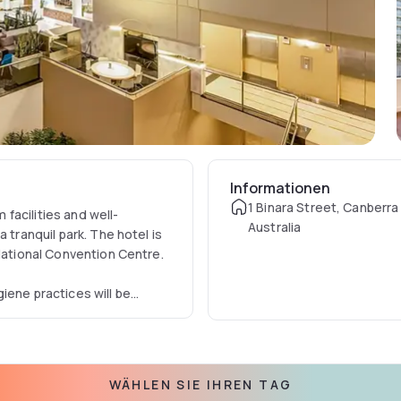
Informationen
1 Binara Street, Canberra
facilities and well-
Australia
 tranquil park. The hotel is
 National Convention Centre.
iene practices will be
 number one priority is all
Canberra is required to
cluding all local laws. With
ed the IHG Clean Promise
WÄHLEN SIE IHREN TAG
sn’t good enough, we’re