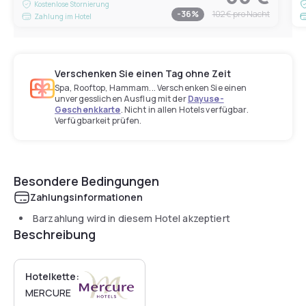
Kostenlose Stornierung
-
36
%
102 €
pro Nacht
Zahlung im Hotel
Verschenken Sie einen Tag ohne Zeit
Spa, Rooftop, Hammam... Verschenken Sie einen
unvergesslichen Ausflug mit der
Dayuse-
Geschenkkarte
. Nicht in allen Hotels verfügbar.
Verfügbarkeit prüfen.
Besondere Bedingungen
Zahlungsinformationen
Barzahlung wird in diesem Hotel akzeptiert
Beschreibung
Hotelkette:
MERCURE