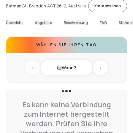
Batman St, Braddon ACT 2612, Australia
Karte ansehen
Übersicht
Angebote
Beschreibung
FAQ
Standor
WÄHLEN SIE IHREN TAG
Wann?
Previous day
Next day
Es kann keine Verbindung
zum Internet hergestellt
werden. Prüfen Sie Ihre
Verbindung und versuchen