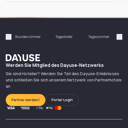
Stundenzimmer
Tageshotel
Tageszimmer
Gün
Précédent
Suiv
Dayuse
Werden Sie Mitglied des Dayuse-Netzwerks
Sie sind Hotelier? Werden Sie Teil des Dayuse-Erlebnisses
und schließen Sie sich unserem Netzwerk von Partnerhotels
an
Partner werden!
Portal-Login