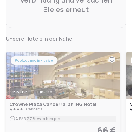
Sie es erneut
Unsere Hotels in der Nähe
Poolzugang inklusive
09h - 15h
10h - 18h
Crowne Plaza Canberra, an IHG Hotel
M
Canberra
|
4.5
/5
37 Bewertungen
66 €