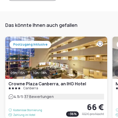
Das könnte Ihnen auch gefallen
Poolzugang inklusive
09h - 15h
10h - 18h
Crowne Plaza Canberra, an IHG Hotel
M
Canberra
|
4.5
/5
37 Bewertungen
66 €
Kostenlose Stornierung
-
36
%
102 €
pro Nacht
Zahlung im Hotel