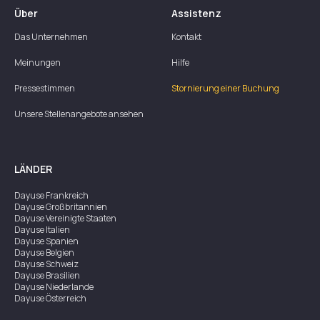
Über
Assistenz
Das Unternehmen
Kontakt
Meinungen
Hilfe
Pressestimmen
Stornierung einer Buchung
Unsere Stellenangebote ansehen
LÄNDER
Dayuse
Frankreich
Dayuse
Großbritannien
Dayuse
Vereinigte Staaten
Dayuse
Italien
Dayuse
Spanien
Dayuse
Belgien
Dayuse
Schweiz
Dayuse
Brasilien
Dayuse
Niederlande
Dayuse
Österreich
Dayuse
Australien