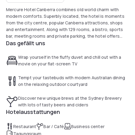
Mercure Hotel Canberra combines old world charm with
modern comforts. Superbly located, the hotel is moments
from the city centre, popular Canberra attractions, shops
and entertainment. Along with 129 rooms, a bistro, sports
bar, meeting rooms and private parking, the hotel offers
Das gefällt uns
quality services sure to please business and leisure guests
alike.
Wrap yourself in the fluffy duvet and chill out with a
movie on your flat-screen TV
Tempt your tastebuds with modern Australian dining
on the relaxing outdoor courtyard
Discover new unique brews at the Sydney Brewery
with lots of tasty beers and ciders
Hotelausstattungen
Restaurant
Bar / Café
Business center
Tagungsraum