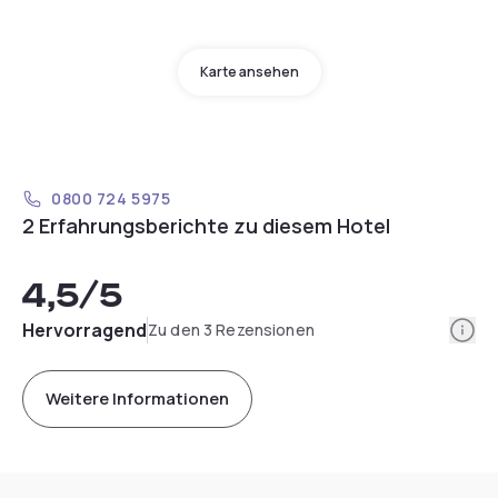
Karte ansehen
0800 724 5975
2 Erfahrungsberichte zu diesem Hotel
4,5
/5
Info
Hervorragend
Zu den 3 Rezensionen
Weitere Informationen