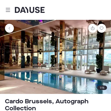
Dayuse
Teilen
Spei
1
/
16
Cardo Brussels, Autograph
Collection