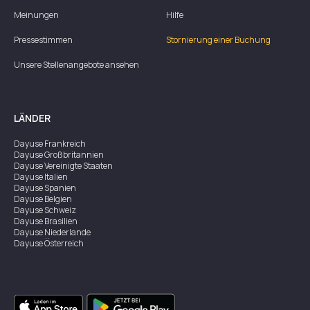
Meinungen
Hilfe
Pressestimmen
Stornierung einer Buchung
Unsere Stellenangebote ansehen
LÄNDER
Dayuse
Frankreich
Dayuse
Großbritannien
Dayuse
Vereinigte Staaten
Dayuse
Italien
Dayuse
Spanien
Dayuse
Belgien
Dayuse
Schweiz
Dayuse
Brasilien
Dayuse
Niederlande
Dayuse
Österreich
Dayuse
Australien
Dayuse
Irland
Dayuse
Hongkong
Dayuse
Kanada
Dayuse
Singapur
Dayuse
Zweden