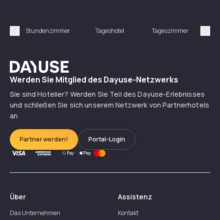
Stundenzimmer
Tageshotel
Tageszimmer
Gün
Précédent
Suiv
Dayuse
Werden Sie Mitglied des Dayuse-Netzwerks
Sie sind Hotelier? Werden Sie Teil des Dayuse-Erlebnisses
und schließen Sie sich unserem Netzwerk von Partnerhotels
an
Partner werden!
Portal-Login
Über
Assistenz
Das Unternehmen
Kontakt