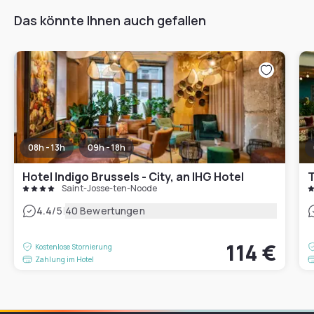
Das könnte Ihnen auch gefallen
08h - 13h
09h - 18h
Hotel Indigo Brussels - City, an IHG Hotel
T
Saint-Josse-ten-Noode
|
4.4
/5
40 Bewertungen
114 €
Kostenlose Stornierung
Zahlung im Hotel