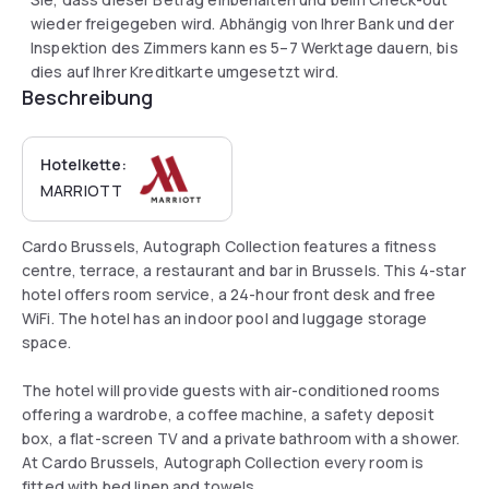
wieder freigegeben wird. Abhängig von Ihrer Bank und der
Inspektion des Zimmers kann es 5–7 Werktage dauern, bis
dies auf Ihrer Kreditkarte umgesetzt wird.
Beschreibung
Hotelkette:
MARRIOTT
Cardo Brussels, Autograph Collection features a fitness
centre, terrace, a restaurant and bar in Brussels. This 4-star
hotel offers room service, a 24-hour front desk and free
WiFi. The hotel has an indoor pool and luggage storage
space.
The hotel will provide guests with air-conditioned rooms
offering a wardrobe, a coffee machine, a safety deposit
box, a flat-screen TV and a private bathroom with a shower.
At Cardo Brussels, Autograph Collection every room is
fitted with bed linen and towels.