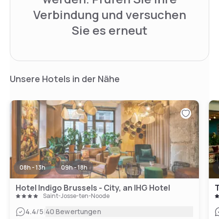
Verbindung und versuchen
Sie es erneut
Unsere Hotels in der Nähe
08h - 13h
09h - 18h
Hotel Indigo Brussels - City, an IHG Hotel
T
Saint-Josse-ten-Noode
|
4.4
/5
40 Bewertungen