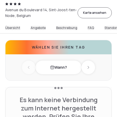
Avenue du Boulevard 14, Sint-Joost-ten-
Karte ansehen
Node, Belgium
Übersicht
Angebote
Beschreibung
FAQ
Standor
WÄHLEN SIE IHREN TAG
Wann?
Previous day
Next day
Es kann keine Verbindung
zum Internet hergestellt
werden. Prüfen Sie Ihre