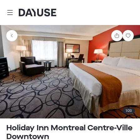
Dayuse
Teilen
Spei
1
/
20
Holiday Inn Montreal Centre-Ville
Downtown