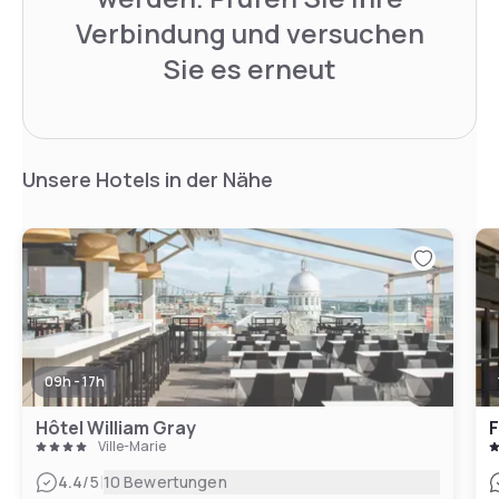
Verbindung und versuchen
Sie es erneut
Unsere Hotels in der Nähe
09h - 17h
Hôtel William Gray
F
Ville-Marie
|
4.4
/5
10 Bewertungen