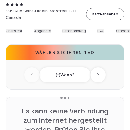
999 Rue Saint-Urbain, Montreal, QC,
Karte ansehen
Canada
Übersicht
Angebote
Beschreibung
FAQ
Standor
WÄHLEN SIE IHREN TAG
Wann?
Previous day
Next day
Es kann keine Verbindung
zum Internet hergestellt
werden. Prüfen Sie Ihre