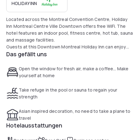
HOLIDAY INN
Located across the Montreal Convention Centre, Holiday
Inn Montreal Centre Ville Downtown offers free WiFi. The
hotel features an indoor pool, fitness centre, hot tub, sauna
and massage facilities.
Guests at this Downtown Montreal Holiday Inn can enjoy
Das gefällt uns
gourmet dining at the on-site restaurant Chez Chiné.
We offer parking at 22$ for stays between 8:00 am and
18:00 pm. After 18:00 pm we charge full amount of 29$. All
Open the window for fresh air, make a coffee... Make
guests wishing to leave after 4pm local time will be charged
yourself at home
for the full night.
Take refuge in the pool or sauna to regain your
strength
Asian inspired decoration, no need to take a plane to
travel
Hotelausstattungen