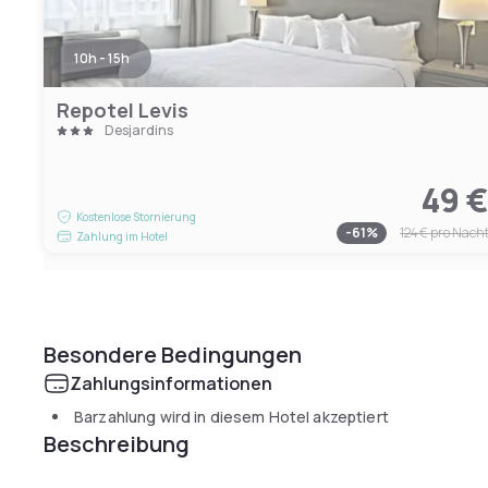
10h - 15h
Repotel Levis
Desjardins
49 
Kostenlose Stornierung
-
61
%
124 €
pro Nach
Zahlung im Hotel
Besondere Bedingungen
Zahlungsinformationen
Barzahlung wird in diesem Hotel akzeptiert
Beschreibung