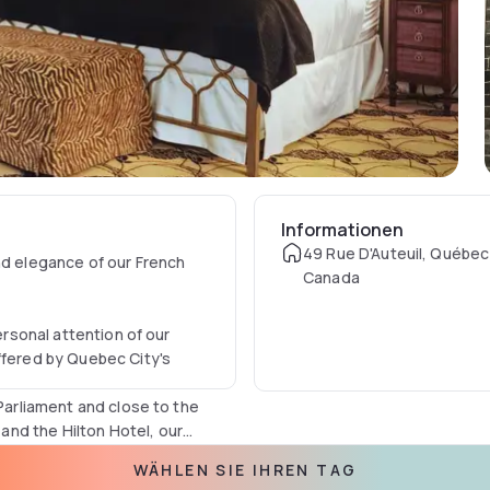
Informationen
49 Rue D'Auteuil, Québec 
nd elegance of our French
Canada
ersonal attention of our
ffered by Quebec City's
 Parliament and close to the
nd the Hilton Hotel, our
ellers looking for a romantic
WÄHLEN SIE IHREN TAG
mmersed in a setting and