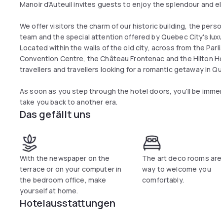
Manoir d'Auteuil invites guests to enjoy the splendour and e
We offer visitors the charm of our historic building, the pers
team and the special attention offered by Quebec City's lux
Located within the walls of the old city, across from the Pa
Convention Centre, the Château Frontenac and the Hilton Hote
travellers and travellers looking for a romantic getaway in Q
As soon as you step through the hotel doors, you'll be immers
take you back to another era.
Das gefällt uns
With the newspaper on the
The art deco rooms are
terrace or on your computer in
way to welcome you
the bedroom office, make
comfortably.
yourself at home.
Hotelausstattungen