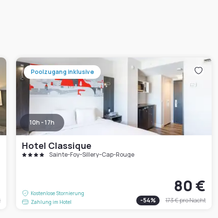
Poolzugang inklusive
10h - 17h
Hotel Classique
Sainte-Foy–Sillery–Cap-Rouge
€
80 €
Kostenlose Stornierung
t
-
54
%
173 €
pro Nacht
Zahlung im Hotel