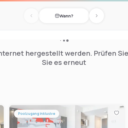
Wann?
Previous day
Next day
nternet hergestellt werden. Prüfen Si
Sie es erneut
Poolzugang inklusive