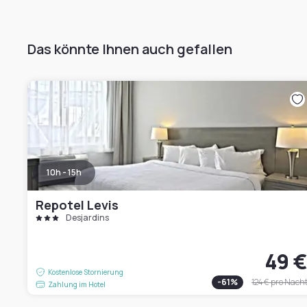
Das könnte Ihnen auch gefallen
10h - 15h
Repotel Levis
Desjardins
49 
Kostenlose Stornierung
-
61
%
124 €
pro Nach
Zahlung im Hotel