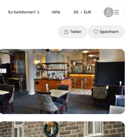
So funktioniert´s
Hilfe
DE
•
EUR
Teilen
Speichern