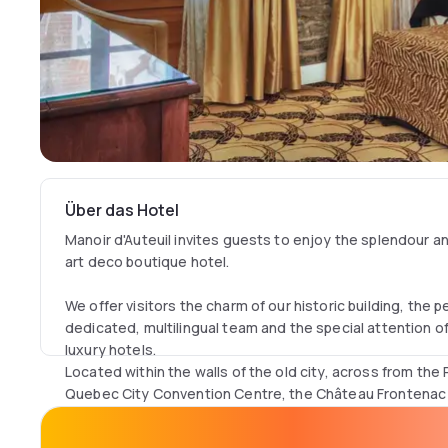
Über das Hotel
Manoir d'Auteuil invites guests to enjoy the splendour a
art deco boutique hotel.
We offer visitors the charm of our historic building, the p
dedicated, multilingual team and the special attention o
luxury hotels.
Located within the walls of the old city, across from the
Quebec City Convention Centre, the Château Frontenac a
location is ideal for tourists, business travellers and trav
getaway in Quebec City.
As soon as you step through the hotel doors, you'll be i