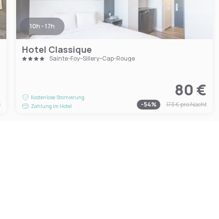
10h - 17h
Hotel Classique
Sainte-Foy–Sillery–Cap-Rouge
€
80 €
Kostenlose Stornierung
t
-
54
%
173 €
pro Nacht
Zahlung im Hotel