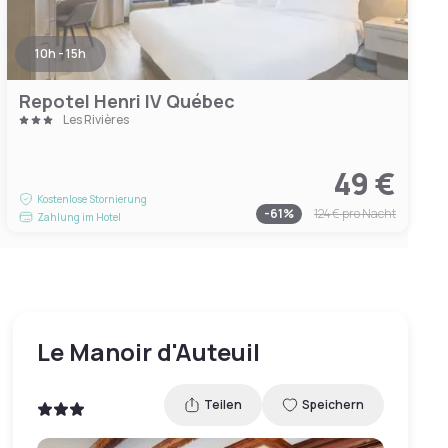
10h - 15h
Repotel Henri IV Québec
Les Rivières
49 €
Kostenlose Stornierung
-
61
%
124 €
pro Nacht
Zahlung im Hotel
Le Manoir d'Auteuil
Teilen
Speichern