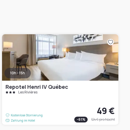
10h - 15h
Repotel Henri IV Québec
Les Rivières
49 €
Kostenlose Stornierung
-
61
%
124 €
pro Nacht
Zahlung im Hotel