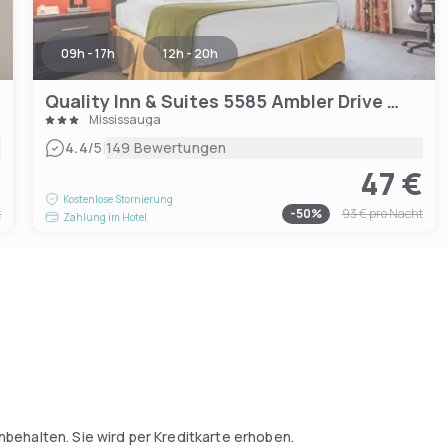
09h - 17h
12h - 20h
Quality Inn & Suites 5585 Ambler Drive Mississauga Ontario
Mississauga
|
4.4
/5
149 Bewertungen
€
47 €
Kostenlose Stornierung
t
-
50
%
93 €
pro Nacht
Zahlung im Hotel
nbehalten. Sie wird per Kreditkarte erhoben.