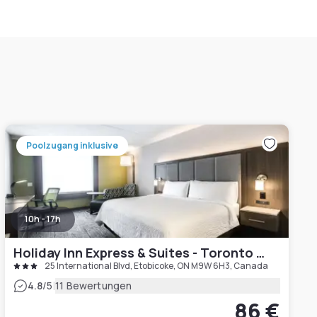
Poolzugang inklusive
10h - 17h
Holiday Inn Express & Suites - Toronto Airport South, an IHG Hotel
25 International Blvd, Etobicoke, ON M9W 6H3, Canada
|
4.8
/5
11 Bewertungen
86 €