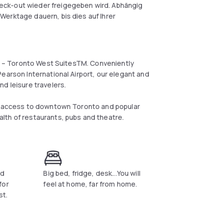
eck-out wieder freigegeben wird. Abhängig
Werktage dauern, bis dies auf Ihrer
Inn – Toronto West SuitesTM. Conveniently
earson International Airport, our elegant and
nd leisure travelers.
ss access to downtown Toronto and popular
lth of restaurants, pubs and theatre.
ed
Big bed, fridge, desk...You will
for
feel at home, far from home.
st.