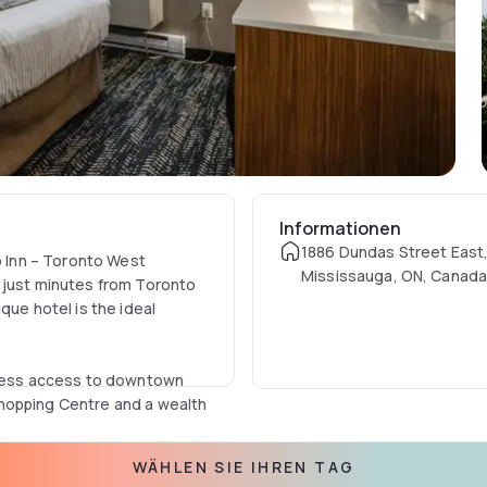
Informationen
1886 Dundas Street East
o Inn – Toronto West
Mississauga, ON, Canad
 just minutes from Toronto
que hotel is the ideal
rtless access to downtown
hopping Centre and a wealth
WÄHLEN SIE IHREN TAG