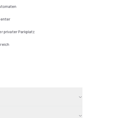
utomaten
center
r privater Parkplatz
reich