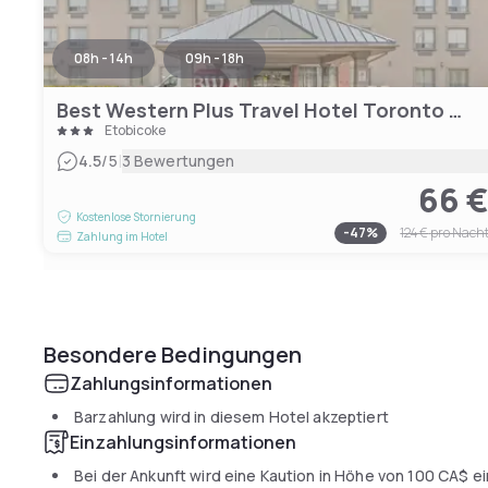
08h - 14h
09h - 18h
Best Western Plus Travel Hotel Toronto Airport
Etobicoke
|
4.5
/5
3 Bewertungen
66 
Kostenlose Stornierung
-
47
%
124 €
pro Nach
Zahlung im Hotel
Besondere Bedingungen
Zahlungsinformationen
Barzahlung wird in diesem Hotel akzeptiert
Einzahlungsinformationen
Bei der Ankunft wird eine Kaution in Höhe von
100 CA$
ei