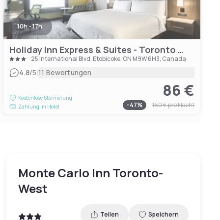
10h - 17h
Holiday Inn Express & Suites - Toronto Airport South, an IHG Hotel
25 International Blvd, Etobicoke, ON M9W 6H3, Canada
|
4.8
/5
11 Bewertungen
86 €
Kostenlose Stornierung
-
47
%
160 €
pro Nacht
Zahlung im Hotel
Monte Carlo Inn Toronto-
West
Teilen
Speichern