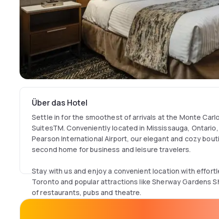
Über das Hotel
Settle in for the smoothest of arrivals at the Monte Carl
SuitesTM. Conveniently located in Mississauga, Ontario,
Pearson International Airport, our elegant and cozy bouti
second home for business and leisure travelers.
Stay with us and enjoy a convenient location with effo
Toronto and popular attractions like Sherway Gardens S
of restaurants, pubs and theatre.