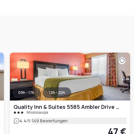
09h - 17h
12h - 20h
Quality Inn & Suites 5585 Ambler Drive Mississauga Ontario
Mississauga
|
4.4
/5
149 Bewertungen
€
47 €