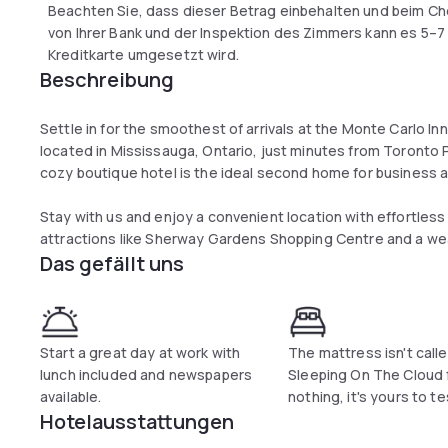
Beachten Sie, dass dieser Betrag einbehalten und beim Ch
von Ihrer Bank und der Inspektion des Zimmers kann es 5–7 
Kreditkarte umgesetzt wird.
Beschreibung
Settle in for the smoothest of arrivals at the Monte Carlo 
located in Mississauga, Ontario, just minutes from Toronto P
cozy boutique hotel is the ideal second home for business a
Stay with us and enjoy a convenient location with effortle
attractions like Sherway Gardens Shopping Centre and a wea
Das gefällt uns
Start a great day at work with
The mattress isn't call
lunch included and newspapers
Sleeping On The Cloud 
available.
nothing, it's yours to te
Hotelausstattungen