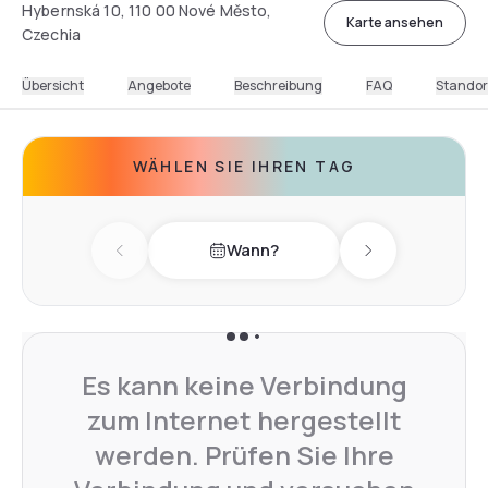
Hybernská 10, 110 00 Nové Město,
Karte ansehen
Czechia
Übersicht
Angebote
Beschreibung
FAQ
Standor
WÄHLEN SIE IHREN TAG
Wann?
Previous day
Next day
Es kann keine Verbindung
zum Internet hergestellt
werden. Prüfen Sie Ihre