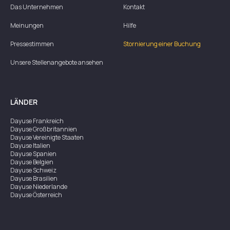
Das Unternehmen
Kontakt
Meinungen
Hilfe
Pressestimmen
Stornierung einer Buchung
Unsere Stellenangebote ansehen
LÄNDER
Dayuse
Frankreich
Dayuse
Großbritannien
Dayuse
Vereinigte Staaten
Dayuse
Italien
Dayuse
Spanien
Dayuse
Belgien
Dayuse
Schweiz
Dayuse
Brasilien
Dayuse
Niederlande
Dayuse
Österreich
Dayuse
Australien
Dayuse
Irland
Dayuse
Hongkong
Dayuse
Kanada