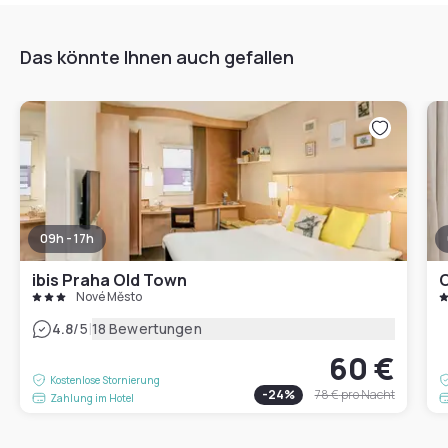
Das könnte Ihnen auch gefallen
09h - 17h
ibis Praha Old Town
C
Nové Město
|
4.8
/5
18 Bewertungen
60 €
Kostenlose Stornierung
-
24
%
78 €
pro Nacht
Zahlung im Hotel