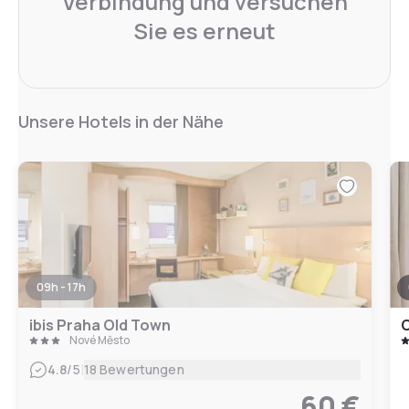
Verbindung und versuchen
Sie es erneut
Unsere Hotels in der Nähe
09h - 17h
ibis Praha Old Town
C
Nové Město
|
4.8
/5
18 Bewertungen
60 €