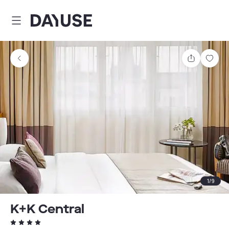
Dayuse
Teilen
Spei
1
/
9
K+K Central