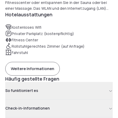
Fitnesscenter oder entspannen Sie in der Sauna oder bei
einer Massage. Das WLAN und den Internetzugang (LAN)
Hotelausstattungen
nutzen Sie kostenfrei. Die Rezeption ist rund um die Uhr
geöffnet.
Die klimatisierten Zimmer verfügen über einen Flachbild-
Kostenloses Wifi
Kabel-TV, Tee- und/oder Kaffeezubehör sowie ein eigenes
Privater Parkplatz (kostenpflichtig)
Bad mit einem Haartrockner. Sie können kostenfrei aus über
Fitness Center
2000 internationalen und regionalen Zeitungen und
Rollstuhlgerechtes Zimmer (auf Anfrage)
Zeitschriften auswählen.
Fahrstuhl
Das hoteleigene Bar & Bistro ist ein stilvoller Ort für einen
Drink, einen Snack oder für ein informelles Treffen. Eine
Businesslounge und Konferenzräume sind ebenfalls in der
Weitere Informationen
Unterkunft verfügbar.
Häufig gestellte Fragen
So funktioniert es
Check-in-Informationen