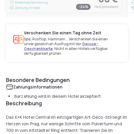
Kostenlose Stornierung
-
24
%
78 €
pro Nacht
Zahlung im Hotel
Verschenken Sie einen Tag ohne Zeit
Spa, Rooftop, Hammam... Verschenken Sie einen
unvergesslichen Ausflug mit der
Dayuse-
Geschenkkarte
. Nicht in allen Hotels verfügbar.
Verfügbarkeit prüfen.
Besondere Bedingungen
Zahlungsinformationen
Barzahlung wird in diesem Hotel akzeptiert
Beschreibung
Das K+K Hotel Central im einzigartigen Art-Déco-Stil liegt im
Herzen von Prag, nur wenige Schritte vom Pulverturm und
700 m vom Altstädter Ring entfernt. Trainieren Sie im