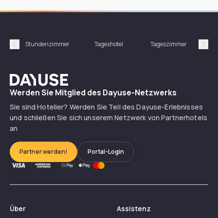
Stundenzimmer
Tageshotel
Tageszimmer
Gün
Précédent
Suiv
Dayuse
Werden Sie Mitglied des Dayuse-Netzwerks
Sie sind Hotelier? Werden Sie Teil des Dayuse-Erlebnisses
und schließen Sie sich unserem Netzwerk von Partnerhotels
an
Partner werden!
Portal-Login
Über
Assistenz