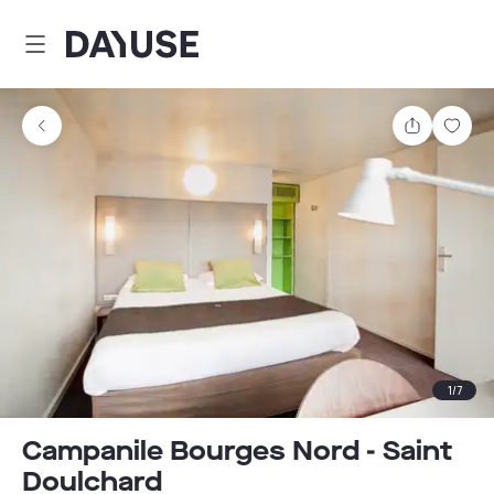
Dayuse
Teilen
Spei
1
/
7
Campanile Bourges Nord - Saint
Doulchard