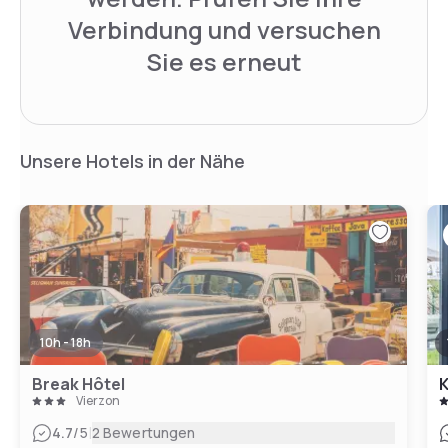
Verbindung und versuchen
Sie es erneut
Unsere Hotels in der Nähe
10h - 18h
Break Hôtel
K
Vierzon
|
4.7
/5
2 Bewertungen