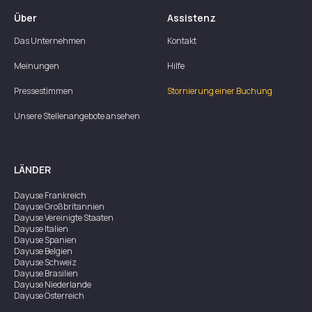
Über
Assistenz
Das Unternehmen
Kontakt
Meinungen
Hilfe
Pressestimmen
Stornierung einer Buchung
Unsere Stellenangebote ansehen
LÄNDER
Dayuse
Frankreich
Dayuse
Großbritannien
Dayuse
Vereinigte Staaten
Dayuse
Italien
Dayuse
Spanien
Dayuse
Belgien
Dayuse
Schweiz
Dayuse
Brasilien
Dayuse
Niederlande
Dayuse
Österreich
Dayuse
Australien