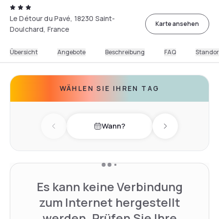
Le Détour du Pavé, 18230 Saint-
Karte ansehen
Doulchard, France
Übersicht
Angebote
Beschreibung
FAQ
Standor
WÄHLEN SIE IHREN TAG
Wann?
Previous day
Next day
Es kann keine Verbindung
zum Internet hergestellt
werden. Prüfen Sie Ihre