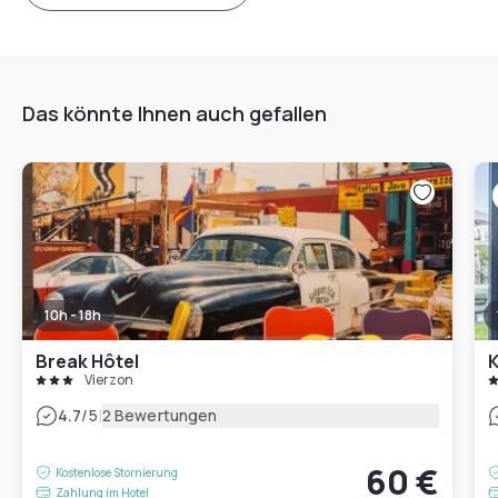
Das könnte Ihnen auch gefallen
10h - 18h
Break Hôtel
K
Vierzon
|
4.7
/5
2 Bewertungen
60 €
Kostenlose Stornierung
Zahlung im Hotel