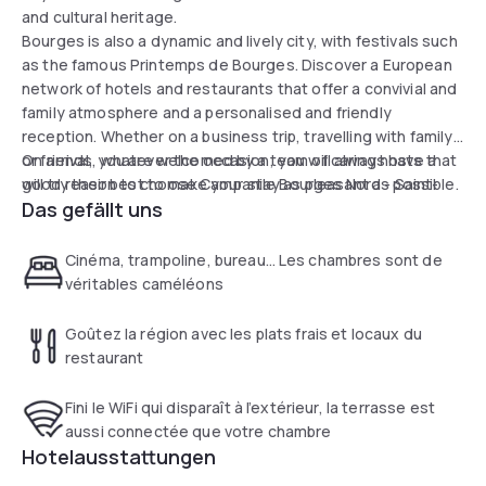
and cultural heritage.
Bourges is also a dynamic and lively city, with festivals such
as the famous Printemps de Bourges. Discover a European
network of hotels and restaurants that offer a convivial and
family atmosphere and a personalised and friendly
reception. Whether on a business trip, travelling with family
or friends, whatever the occasion, you will always have a
On arrival, you are welcomed by a team of caring hosts that
good reason to choose Campanile Bourges Nord - Saint-
will try their best to make your stay as pleasant as possible.
Das gefällt uns
Doulchard.
Cinéma, trampoline, bureau… Les chambres sont de
véritables caméléons
Goûtez la région avec les plats frais et locaux du
restaurant
Fini le WiFi qui disparaît à l’extérieur, la terrasse est
aussi connectée que votre chambre
Hotelausstattungen