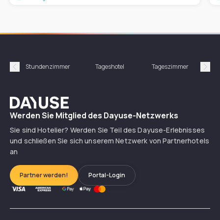
Stundenzimmer
Tageshotel
Tageszimmer
Gün
Précédent
Suiv
Dayuse
Werden Sie Mitglied des Dayuse-Netzwerks
Sie sind Hotelier? Werden Sie Teil des Dayuse-Erlebnisses
und schließen Sie sich unserem Netzwerk von Partnerhotels
an
Partner werden!
Portal-Login