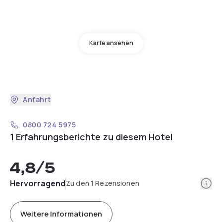
Karte ansehen
Anfahrt
0800 724 5975
1 Erfahrungsberichte zu diesem Hotel
4,8
/5
Info
Hervorragend
Zu den 1 Rezensionen
Weitere Informationen