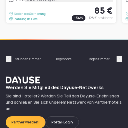
85 €
Kostenlose Stornierung
-
34
%
128 €
pro Nacht
Zahlung im Hotel
Stundenzimmer
Tageshotel
Tageszimmer
Gün
Précédent
Suiv
Dayuse
Werden Sie Mitglied des Dayuse-Netzwerks
Sie sind Hotelier? Werden Sie Teil des Dayuse-Erlebnisses
und schließen Sie sich unserem Netzwerk von Partnerhotels
an
Partner werden!
Portal-Login