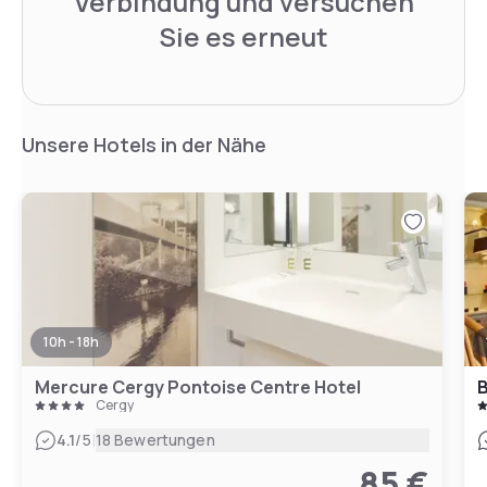
Verbindung und versuchen
Sie es erneut
Unsere Hotels in der Nähe
10h - 18h
Mercure Cergy Pontoise Centre Hotel
B
Cergy
|
4.1
/5
18 Bewertungen
85 €