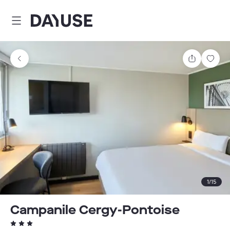
Dayuse
Teilen
Spei
1
/
15
Campanile Cergy-Pontoise