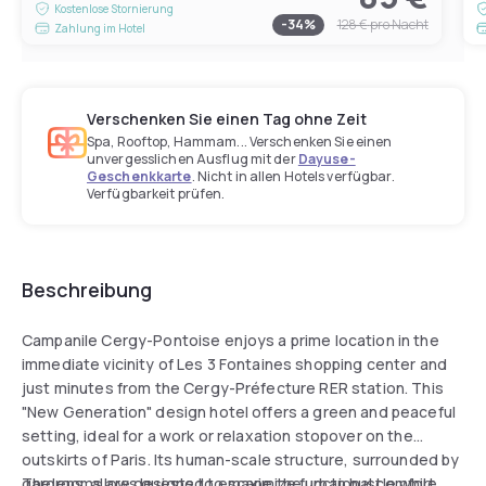
Kostenlose Stornierung
-
34
%
128 €
pro Nacht
Zahlung im Hotel
Verschenken Sie einen Tag ohne Zeit
Spa, Rooftop, Hammam... Verschenken Sie einen
unvergesslichen Ausflug mit der
Dayuse-
Geschenkkarte
. Nicht in allen Hotels verfügbar.
Verfügbarkeit prüfen.
Beschreibung
Campanile Cergy-Pontoise enjoys a prime location in the
immediate vicinity of Les 3 Fontaines shopping center and
just minutes from the Cergy-Préfecture RER station. This
"New Generation" design hotel offers a green and peaceful
setting, ideal for a work or relaxation stopover on the
outskirts of Paris. Its human-scale structure, surrounded by
gardens, allows guests to escape the urban hustle while
The rooms are designed to maximize functional comfort