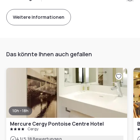
Weitere Informationen
Das könnte Ihnen auch gefallen
10h - 18h
Mercure Cergy Pontoise Centre Hotel
B
Cergy
|
4.1
/5
18 Bewertungen