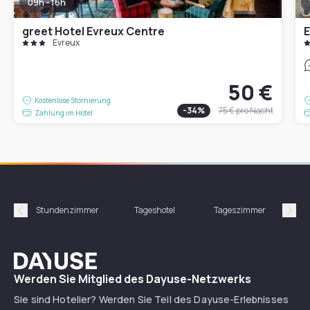
09h - 16h
greet Hotel Evreux Centre
E
Évreux
50 €
Kostenlose Stornierung
-
34
%
75 €
pro Nacht
Zahlung im Hotel
Stundenzimmer
Tageshotel
Tageszimmer
Gün
Précédent
Suiv
Dayuse
Werden Sie Mitglied des Dayuse-Netzwerks
Sie sind Hotelier? Werden Sie Teil des Dayuse-Erlebnisses