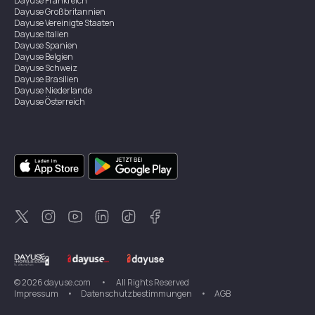
Dayuse
Frankreich
Dayuse
Großbritannien
Dayuse
Vereinigte Staaten
Dayuse
Italien
Dayuse
Spanien
Dayuse
Belgien
Dayuse
Schweiz
Dayuse
Brasilien
Dayuse
Niederlande
Dayuse
Österreich
Dayuse
Australien
Dayuse
Irland
Dayuse
Hongkong
Dayuse
Kanada
Dayuse
Singapur
Dayuse
Zweden
Dayuse
Thailand
Dayuse
Portugal
Dayuse
Korea
Dayuse
Neuseeland
Dayuse
Türkei
©
2026
dayuse.com
•
All Rights Reserved
Impressum
•
Datenschutzbestimmungen
•
AGB