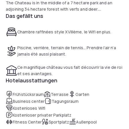
The Chateau is in the middle of a 7 hectare park and an
adjoining 34 hectare forest with verfs and deer.
Das gefällt uns
It is equipped with an outdoor summer swimming pool with
its pavilion and barbecue kitchen, a tennis court, a golf
practice, 1 games room with billiards, table football and ping
Chambre raffinées style XVIIIème, le Wifi en plus.
pong and a gym.
It is possible to order lunch at the castle via an Italian or Thai
Piscine, verrière, terrain de tennis… Prendre l’air n’a
restaurant.
jamais été aussi plaisant.
Ce magnifique château vous fait découvrir la vie de roi
et ses avantages.
Hotelausstattungen
Frühstücksraum
Terrasse
Garten
Business center
Tagungsraum
Kostenloses Wifi
Kostenloser privater Parkplatz
Fitness Center
Sportplatz
Außenpool