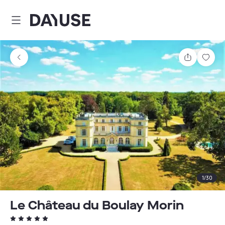
Dayuse
Teilen
Spei
1
/
30
Le Château du Boulay Morin