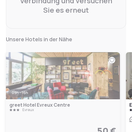
Verbindung und versuchen
Sie es erneut
Unsere Hotels in der Nähe
09h - 16h
greet Hotel Evreux Centre
E
Évreux
50 €