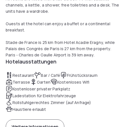
channels, a kettle, a shower, free toiletries and a desk. The
units have a wardrobe.
Guests at the hotel can enjoy a buffet or a continental
breakfast.
Stade de France is 25 km from Hotel Acadie Eragny, while
Palais des Congrès de Paris is 27 km from the property.
Paris - Charles de Gaulle Airport is 39 km away.
Hotelausstattungen
Restaurant
Bar / Café
Frühstücksraum
Terrasse
Garten
Kostenloses Wifi
Kostenloser privater Parkplatz
Ladestation für Elektrofahrzeuge
Rollstuhlgerechtes Zimmer (auf Anfrage)
Haustiere erlaubt
Weitere Informationen