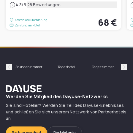
|
4.3
/5
28 Bewertungen
68 €
Kostenlose Stornierung
Zahlung im Hotel
Stundenzimmer
Tageshotel
Tageszimmer
Gün
Précédent
Suiv
Dayuse
Werden Sie Mitglied des Dayuse-Netzwerks
Sie sind Hotelier? Werden Sie Teil des Dayuse-Erlebnisses
und schließen Sie sich unserem Netzwerk von Partnerhotels
an
Partner werden!
Portal-Login