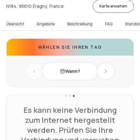
N184, 95610 Éragny, France
Karte ansehen
Übersicht
Angebote
Beschreibung
FAQ
Standor
WÄHLEN SIE IHREN TAG
Wann?
Previous day
Next day
Es kann keine Verbindung
zum Internet hergestellt
werden. Prüfen Sie Ihre
Verbindung und versuchen