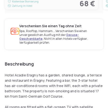
68 €
Kostenlose Stornierung
Zahlung im Hotel
Verschenken Sie einen Tag ohne Zeit
Spa, Rooftop, Hammam... Verschenken Sie einen
unvergesslichen Ausflug mit der
Dayuse-
Geschenkkarte
. Nicht in allen Hotels verfügbar.
Verfügbarkeit prüfen.
Beschreibung
Hotel Acadie Eragny has a garden, shared lounge, a terrace
and restaurant in Éragny. Featuring a bar, the 3-star hotel
has air-conditioned rooms with free WiFi, each with a private
bathroom. The property is non-smoking and is situated 17
km from Saint-Germain Golf Course.
All rooms are fitted with a flat-screen TV with satellite