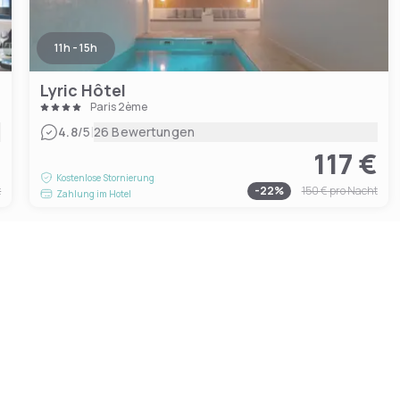
11h - 15h
Lyric Hôtel
Paris 2ème
|
4.8
/5
26 Bewertungen
€
117 €
Kostenlose Stornierung
t
-
22
%
150 €
pro Nacht
Zahlung im Hotel