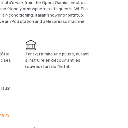
minute's walk from the Opéra Garnier, nestles
and friendly atmosphere to its guests. Wi-Fi is
 air-conditioning, Italian shower or bathtub,
have an iPod station and a Nespresso machine.
tôt là
Tant qu’à faire une pause, autant
ec ses
s’instruire en découvrant les
œuvres d’art de l’hôtel.
sraum
95 €
)