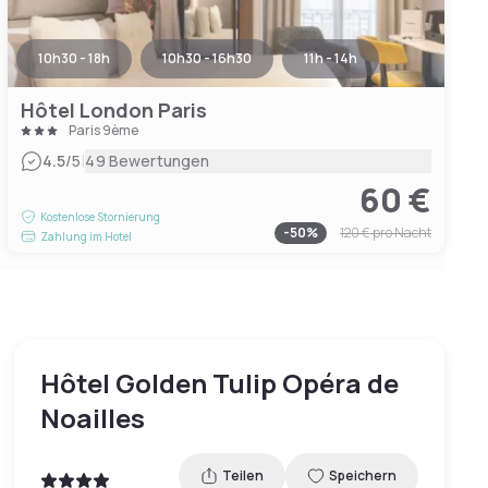
10h30 - 18h
10h30 - 16h30
11h - 14h
Hôtel London Paris
Paris 9ème
|
4.5
/5
49 Bewertungen
60 €
Kostenlose Stornierung
-
50
%
120 €
pro Nacht
Zahlung im Hotel
Hôtel Golden Tulip Opéra de
Noailles
Teilen
Speichern