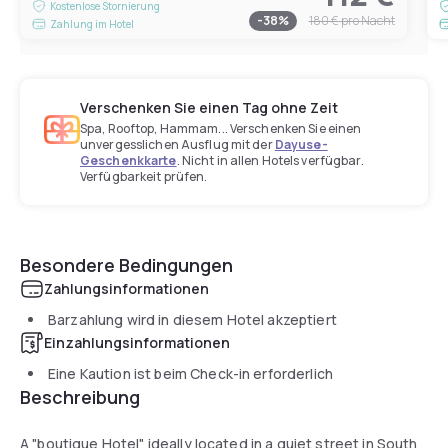
Kostenlose Stornierung
-
38
%
180 €
pro Nacht
Zahlung im Hotel
Verschenken Sie einen Tag ohne Zeit
Spa, Rooftop, Hammam... Verschenken Sie einen
unvergesslichen Ausflug mit der
Dayuse-
Geschenkkarte
. Nicht in allen Hotels verfügbar.
Verfügbarkeit prüfen.
Besondere Bedingungen
Zahlungsinformationen
Barzahlung wird in diesem Hotel akzeptiert
Einzahlungsinformationen
Eine Kaution ist beim Check-in erforderlich
Beschreibung
A "boutique Hotel" ideally located in a quiet street in South