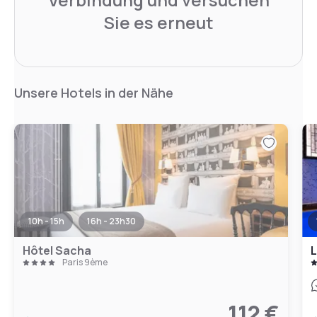
Sie es erneut
Unsere Hotels in der Nähe
10h - 15h
16h - 23h30
Hôtel Sacha
L
Paris 9ème
112 €