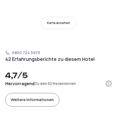
Karte ansehen
0800 724 5975
42 Erfahrungsberichte zu diesem Hotel
4,7
/5
Info
Hervorragend
Zu den 52 Rezensionen
Weitere Informationen