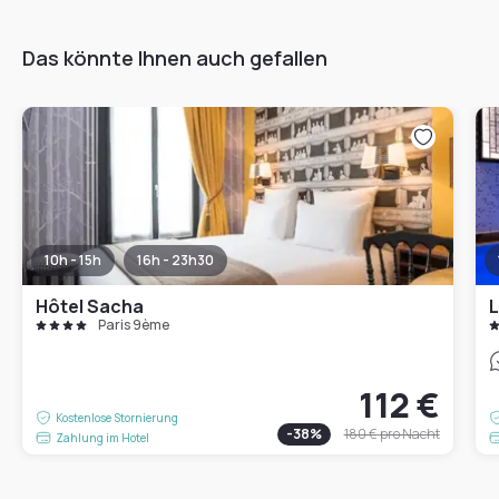
Das könnte Ihnen auch gefallen
10h - 15h
16h - 23h30
Hôtel Sacha
L
Paris 9ème
112 €
Kostenlose Stornierung
-
38
%
180 €
pro Nacht
Zahlung im Hotel