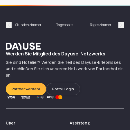
Stundenzimmer
Tageshotel
Tageszimmer
Gün
Précédent
Suiv
Dayuse
Werden Sie Mitglied des Dayuse-Netzwerks
Sie sind Hotelier? Werden Sie Teil des Dayuse-Erlebnisses
und schließen Sie sich unserem Netzwerk von Partnerhotels
an
Partner werden!
Portal-Login
Über
Assistenz