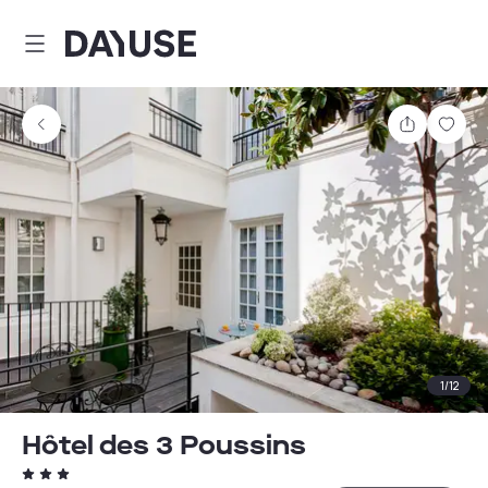
Dayuse
Teilen
Spei
1
/
12
Hôtel des 3 Poussins