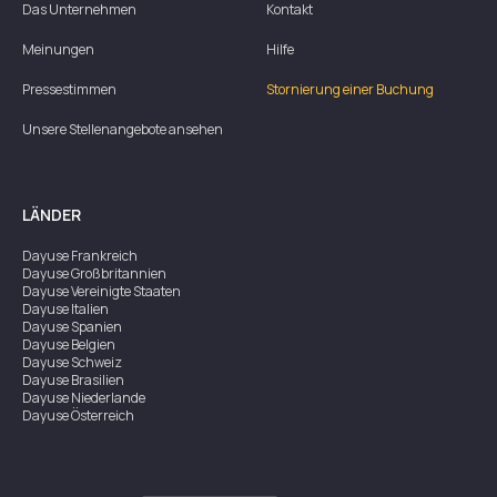
Das Unternehmen
Kontakt
Meinungen
Hilfe
Pressestimmen
Stornierung einer Buchung
Unsere Stellenangebote ansehen
LÄNDER
Dayuse
Frankreich
Dayuse
Großbritannien
Dayuse
Vereinigte Staaten
Dayuse
Italien
Dayuse
Spanien
Dayuse
Belgien
Dayuse
Schweiz
Dayuse
Brasilien
Dayuse
Niederlande
Dayuse
Österreich
Dayuse
Australien
Dayuse
Irland
Dayuse
Hongkong
Dayuse
Kanada