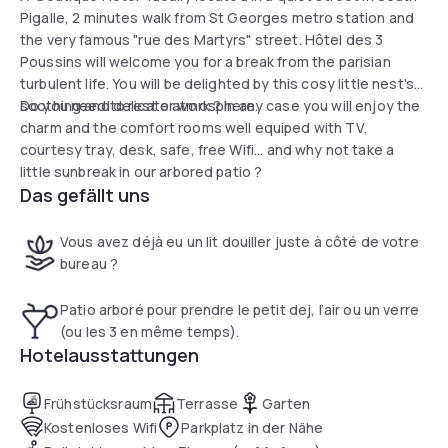
Pigalle, 2 minutes walk from St Georges metro station and
the very famous "rue des Martyrs" street. Hôtel des 3
Poussins will welcome you for a break from the parisian
turbulent life. You will be delighted by this cosy little nest's
soothing and delicate atmosphere.
Do you need to rest or work ? In any case you will enjoy the
charm and the comfort rooms well equiped with TV,
courtesy tray, desk, safe, free Wifi... and why not take a
little sunbreak in our arbored patio ?
Das gefällt uns
Vous avez déjà eu un lit douiller juste à côté de votre
bureau ?
Patio arboré pour prendre le petit dej, l’air ou un verre
(ou les 3 en même temps).
Hotelausstattungen
Frühstücksraum
Terrasse
Garten
Kostenloses Wifi
Parkplatz in der Nähe