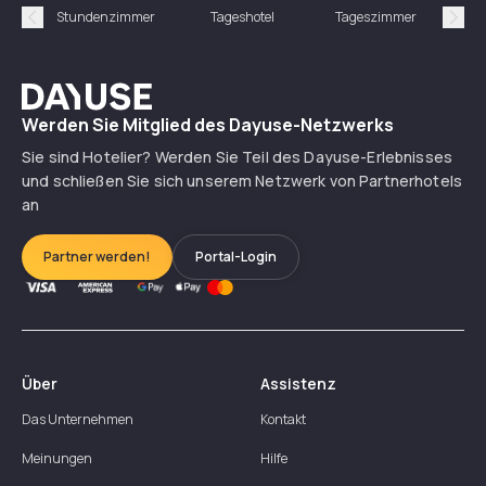
Stundenzimmer
Tageshotel
Tageszimmer
Gün
Précédent
Suiv
Dayuse
Werden Sie Mitglied des Dayuse-Netzwerks
Sie sind Hotelier? Werden Sie Teil des Dayuse-Erlebnisses
und schließen Sie sich unserem Netzwerk von Partnerhotels
an
Partner werden!
Portal-Login
Über
Assistenz
Das Unternehmen
Kontakt
Meinungen
Hilfe