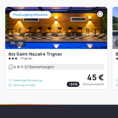
Poolzugang inklusive
11h - 16h
ibis Saint-Nazaire Trignac
Trignac
|
4.6
/5
27 Bewertungen
45 €
Kostenlose Stornierung
-
24
%
59 €
pro Nacht
Zahlung im Hotel