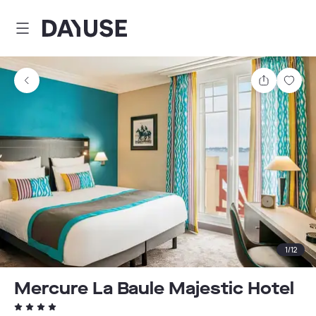
Dayuse
Teilen
Spei
1
/
12
Mercure La Baule Majestic Hotel