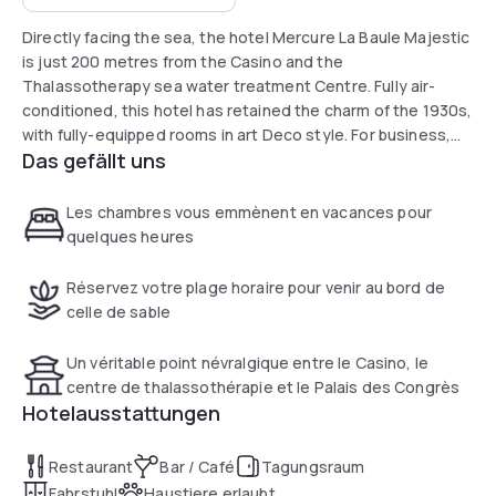
Directly facing the sea, the hotel Mercure La Baule Majestic
is just 200 metres from the Casino and the
Thalassotherapy sea water treatment Centre. Fully air-
conditioned, this hotel has retained the charm of the 1930s,
with fully-equipped rooms in art Deco style. For business,
Das gefällt uns
make the most of La Baule s idyllic setting for your
seminars. After a day meetings or a day on the beach, try
one the specialty dishes of our restaurant with a sea view.
Les chambres vous emmènent en vacances pour
quelques heures
Réservez votre plage horaire pour venir au bord de
celle de sable
Un véritable point névralgique entre le Casino, le
centre de thalassothérapie et le Palais des Congrès
Hotelausstattungen
Restaurant
Bar / Café
Tagungsraum
Fahrstuhl
Haustiere erlaubt