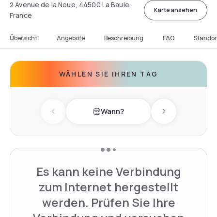
2 Avenue de la Noue, 44500 La Baule,
Karte ansehen
France
Übersicht
Angebote
Beschreibung
FAQ
Standor
WÄHLEN SIE IHREN TAG
Wann?
Previous day
Next day
Es kann keine Verbindung
zum Internet hergestellt
werden. Prüfen Sie Ihre