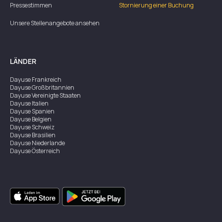
Pressestimmen
Stornierung einer Buchung
Unsere Stellenangebote ansehen
LÄNDER
Dayuse
Frankreich
Dayuse
Großbritannien
Dayuse
Vereinigte Staaten
Dayuse
Italien
Dayuse
Spanien
Dayuse
Belgien
Dayuse
Schweiz
Dayuse
Brasilien
Dayuse
Niederlande
Dayuse
Österreich
Dayuse
Australien
Dayuse
Irland
Dayuse
Hongkong
Dayuse
Kanada
Dayuse
Singapur
Dayuse
Zweden
Dayuse
Thailand
Dayuse
Portugal