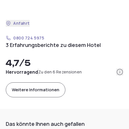
Anfahrt
0800 724 5975
3 Erfahrungsberichte zu diesem Hotel
4,7
/5
Info
Hervorragend
Zu den 6 Rezensionen
Weitere Informationen
Das könnte Ihnen auch gefallen