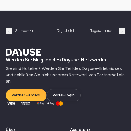
Stundenzimmer
Tageshotel
Tageszimmer
Gün
Précédent
Suiv
Dayuse
Werden Sie Mitglied des Dayuse-Netzwerks
Sie sind Hotelier? Werden Sie Teil des Dayuse-Erlebnisses
und schließen Sie sich unserem Netzwerk von Partnerhotels
an
Partner werden!
Portal-Login
Über
Assistenz