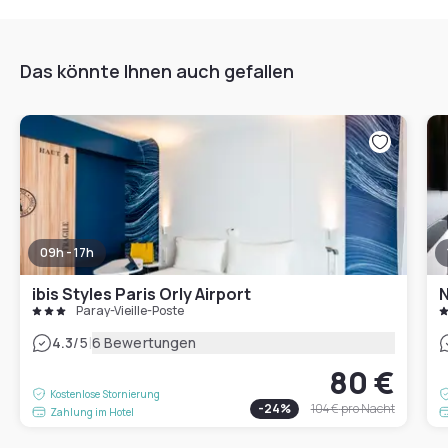
Das könnte Ihnen auch gefallen
09h - 17h
ibis Styles Paris Orly Airport
N
Paray-Vieille-Poste
|
4.3
/5
6 Bewertungen
80 €
Kostenlose Stornierung
-
24
%
104 €
pro Nacht
Zahlung im Hotel