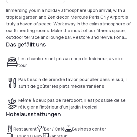
Immersing you in a holiday atmosphere upon arrival, with a
tropical garden and Zen decor, Mercure Paris Orly Airport is
truly a haven of peace. Work away in the calm atmosphere of
our 5 meeting rooms. Make the most of our fitness space,
outdoor terrace and lounge bar. Restore and revive. For a
Das gefällt uns
taste of sunny southern Europe, the restaurant serves up
Mediterranean specialities.
Les chambres ont pris un coup de fraicheur, à votre
tour
Pas besoin de prendre l’avion pour aller dans le sud, il
suffit de goûter les plats méditerranéens
Même à deux pas de l’aéroport, il est possible de se
réfugier à l’intérieur d’un jardin tropical
Hotelausstattungen
Restaurant
Bar / Café
Business center
Tagungsraum
Fahrstuhl