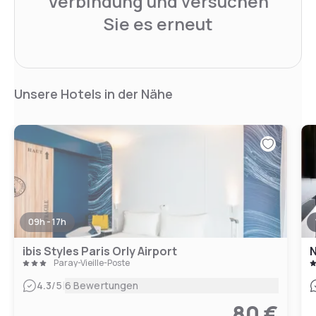
Verbindung und versuchen
Sie es erneut
Unsere Hotels in der Nähe
09h - 17h
ibis Styles Paris Orly Airport
N
Paray-Vieille-Poste
|
4.3
/5
6 Bewertungen
80 €