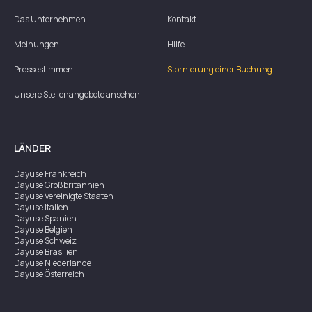
Das Unternehmen
Kontakt
Meinungen
Hilfe
Pressestimmen
Stornierung einer Buchung
Unsere Stellenangebote ansehen
LÄNDER
Dayuse
Frankreich
Dayuse
Großbritannien
Dayuse
Vereinigte Staaten
Dayuse
Italien
Dayuse
Spanien
Dayuse
Belgien
Dayuse
Schweiz
Dayuse
Brasilien
Dayuse
Niederlande
Dayuse
Österreich
Dayuse
Australien
Dayuse
Irland
Dayuse
Hongkong