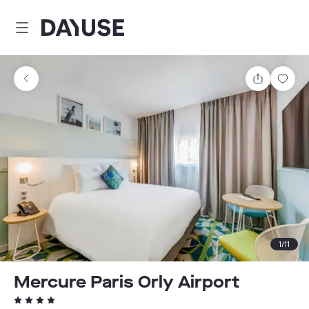
Dayuse
Teilen
Spei
1
/
11
Mercure Paris Orly Airport