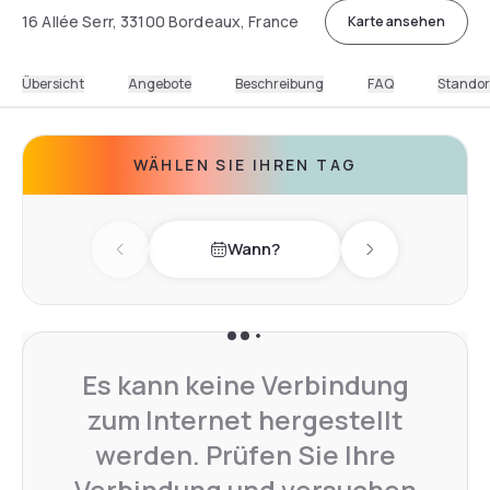
16 Allée Serr, 33100 Bordeaux, France
Karte ansehen
Übersicht
Angebote
Beschreibung
FAQ
Standor
WÄHLEN SIE IHREN TAG
Wann?
Previous day
Next day
Es kann keine Verbindung
zum Internet hergestellt
werden. Prüfen Sie Ihre
Verbindung und versuchen