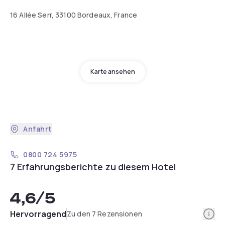
16 Allée Serr, 33100 Bordeaux, France
Karte ansehen
Anfahrt
0800 724 5975
7 Erfahrungsberichte zu diesem Hotel
4,6
/5
Info
Hervorragend
Zu den 7 Rezensionen