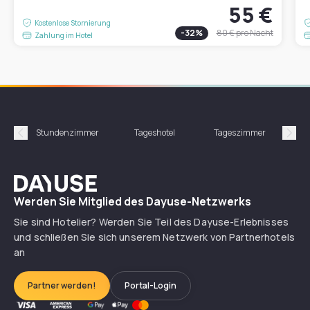
55 €
Kostenlose Stornierung
-
32
%
80 €
pro Nacht
Zahlung im Hotel
Stundenzimmer
Tageshotel
Tageszimmer
Gün
Précédent
Suiv
Dayuse
Werden Sie Mitglied des Dayuse-Netzwerks
Sie sind Hotelier? Werden Sie Teil des Dayuse-Erlebnisses
und schließen Sie sich unserem Netzwerk von Partnerhotels
an
Partner werden!
Portal-Login