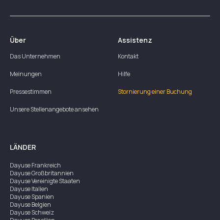
Über
Assistenz
Das Unternehmen
Kontakt
Meinungen
Hilfe
Pressestimmen
Stornierung einer Buchung
Unsere Stellenangebote ansehen
LÄNDER
Dayuse
Frankreich
Dayuse
Großbritannien
Dayuse
Vereinigte Staaten
Dayuse
Italien
Dayuse
Spanien
Dayuse
Belgien
Dayuse
Schweiz