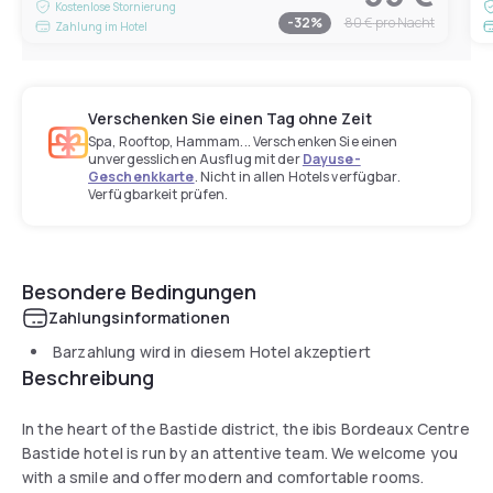
Kostenlose Stornierung
-
32
%
80 €
pro Nacht
Zahlung im Hotel
Verschenken Sie einen Tag ohne Zeit
Spa, Rooftop, Hammam... Verschenken Sie einen
unvergesslichen Ausflug mit der
Dayuse-
Geschenkkarte
. Nicht in allen Hotels verfügbar.
Verfügbarkeit prüfen.
Besondere Bedingungen
Zahlungsinformationen
Barzahlung wird in diesem Hotel akzeptiert
Beschreibung
In the heart of the Bastide district, the ibis Bordeaux Centre
Bastide hotel is run by an attentive team. We welcome you
with a smile and offer modern and comfortable rooms.