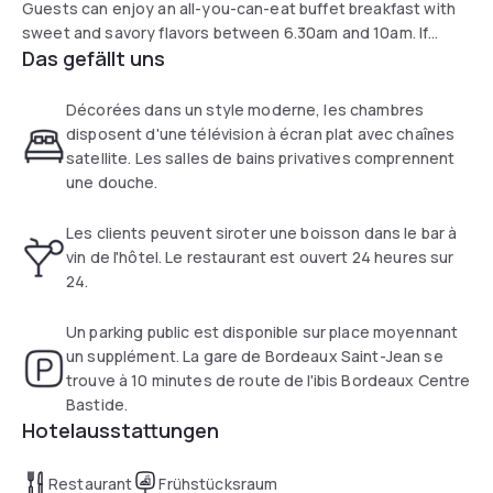
Guests can enjoy an all-you-can-eat buffet breakfast with
sweet and savory flavors between 6.30am and 10am. If
Das gefällt uns
you're feeling peckish, we offer light snacks 24 hours a day
to eat in your room or in the restaurant area.
Décorées dans un style moderne, les chambres
disposent d'une télévision à écran plat avec chaînes
satellite. Les salles de bains privatives comprennent
une douche.
Les clients peuvent siroter une boisson dans le bar à
vin de l'hôtel. Le restaurant est ouvert 24 heures sur
24.
Un parking public est disponible sur place moyennant
un supplément. La gare de Bordeaux Saint-Jean se
trouve à 10 minutes de route de l'ibis Bordeaux Centre
Bastide.
Hotelausstattungen
Restaurant
Frühstücksraum