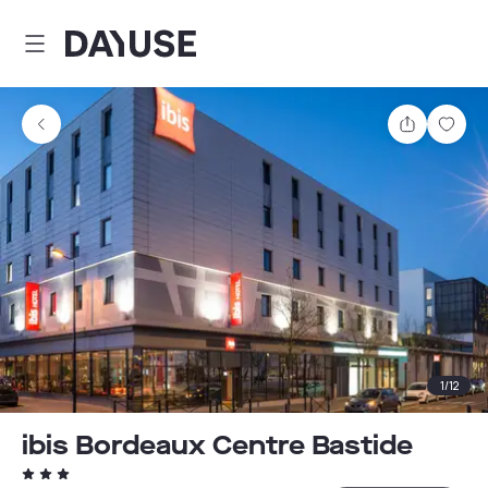
Dayuse
Teilen
Spei
1
/
12
ibis Bordeaux Centre Bastide