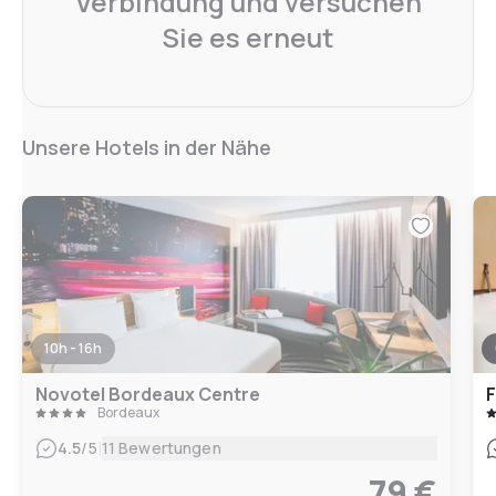
Verbindung und versuchen
Sie es erneut
Unsere Hotels in der Nähe
10h - 16h
Novotel Bordeaux Centre
F
Bordeaux
|
4.5
/5
11 Bewertungen
79 €