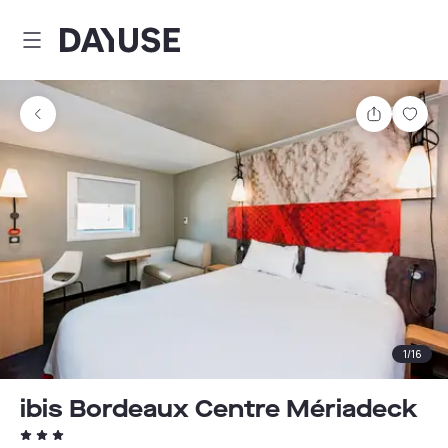
Dayuse
Teilen
Spei
1
/
16
ibis Bordeaux Centre Mériadeck