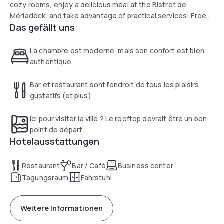
cozy rooms, enjoy a delicious meal at the Bistrot de
Mériadeck, and take advantage of practical services: Free
Das gefällt uns
WIFI, seminar rooms and paid parking (subject to availability,
non-reservable). Whether you're here for a city trip or for
business, explore Bordeaux at your own pace and we'll take
La chambre est moderne, mais son confort est bien
care of the rest!
authentique
Bar et restaurant sont l’endroit de tous les plaisirs
gustatifs (et plus)
Ici pour visiter la ville ? Le rooftop devrait être un bon
point de départ
Hotelausstattungen
Restaurant
Bar / Café
Business center
Tagungsraum
Fahrstuhl
Weitere Informationen