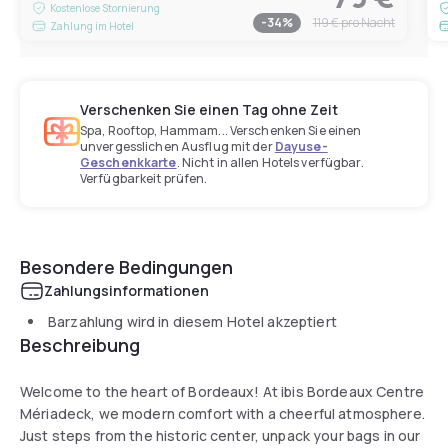
Kostenlose Stornierung
-
34
%
119 €
pro Nacht
Zahlung im Hotel
Verschenken Sie einen Tag ohne Zeit
Spa, Rooftop, Hammam... Verschenken Sie einen
unvergesslichen Ausflug mit der
Dayuse-
Geschenkkarte
. Nicht in allen Hotels verfügbar.
Verfügbarkeit prüfen.
Besondere Bedingungen
Zahlungsinformationen
Barzahlung wird in diesem Hotel akzeptiert
Beschreibung
Welcome to the heart of Bordeaux! At ibis Bordeaux Centre
Mériadeck, we modern comfort with a cheerful atmosphere.
Just steps from the historic center, unpack your bags in our