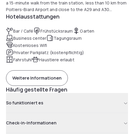
a 15-minute walk from the train station, less than 10 km from
Poitiers-Biard Airport and close to the A29 and A30
Hotelausstattungen
motorway exits, it is very easy to access. Situated in the
heart of Poitiers, it allows you to immerse yourself directly
in the unique atmosphere of this city of art and history.
Bar / Café
Frühstücksraum
Garten
Business center
Tagungsraum
Kostenloses Wifi
Privater Parkplatz (kostenpflichtig)
Fahrstuhl
Haustiere erlaubt
Weitere Informationen
Häufig gestellte Fragen
So funktioniert es
Check-in-Informationen