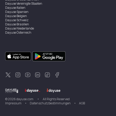
Dayuse
Vereinigte Staaten
Dayuse
Italien
Dayuse
Spanien
Dayuse
Belgien
Dayuse
Schweiz
Dayuse
Brasilien
Dayuse
Niederlande
Dayuse
Österreich
Dayuse
Australien
Dayuse
Irland
Dayuse
Hongkong
Dayuse
Kanada
Dayuse
Singapur
Dayuse
Zweden
Dayuse
Thailand
Dayuse
Portugal
Dayuse
Korea
Dayuse
Neuseeland
Dayuse
Türkei
©
2026
dayuse.com
•
All Rights Reserved
Impressum
•
Datenschutzbestimmungen
•
AGB