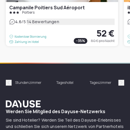
Campanile Poitiers Sud Aéroport
i
Poitiers
|
4.6
/5
14 Bewertungen
52 €
Kostenlose Stornierung
-
35
%
80 €
pro Nacht
Zahlung im Hotel
Stundenzimmer
Tageshotel
Tageszimmer
Gün
Précédent
Suiv
Dayuse
Werden Sie Mitglied des Dayuse-Netzwerks
Sie sind Hotelier? Werden Sie Teil des Dayuse-Erlebnisses
und schließen Sie sich unserem Netzwerk von Partnerhotels