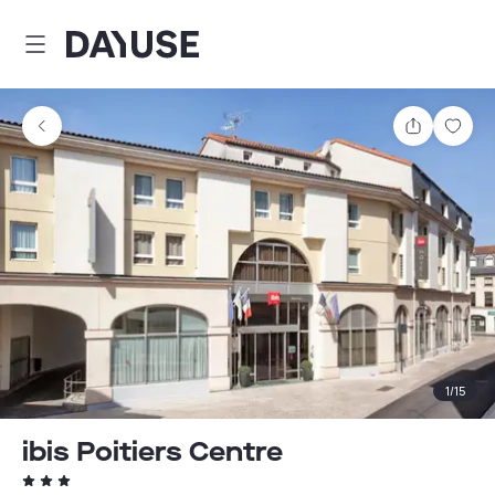
Dayuse
Teilen
Spei
1
/
15
ibis Poitiers Centre