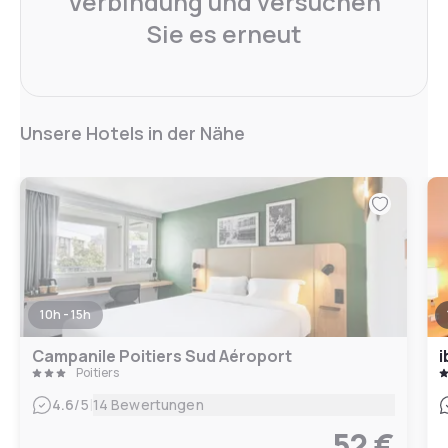
Verbindung und versuchen
Sie es erneut
Unsere Hotels in der Nähe
10h - 15h
Campanile Poitiers Sud Aéroport
i
Poitiers
|
4.6
/5
14 Bewertungen
52 €