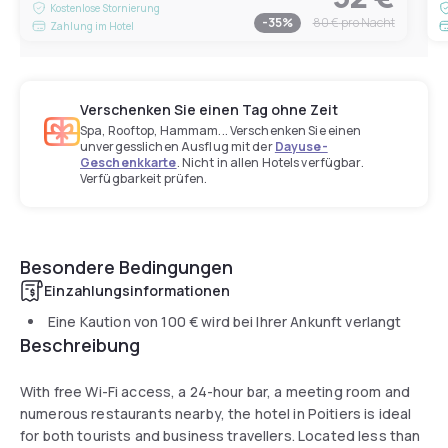
Kostenlose Stornierung
-
35
%
80 €
pro Nacht
Zahlung im Hotel
Verschenken Sie einen Tag ohne Zeit
Spa, Rooftop, Hammam... Verschenken Sie einen
unvergesslichen Ausflug mit der
Dayuse-
Geschenkkarte
. Nicht in allen Hotels verfügbar.
Verfügbarkeit prüfen.
Besondere Bedingungen
Einzahlungsinformationen
Eine Kaution von
100 €
wird bei Ihrer Ankunft verlangt
Beschreibung
With free Wi-Fi access, a 24-hour bar, a meeting room and
numerous restaurants nearby, the hotel in Poitiers is ideal
for both tourists and business travellers. Located less than