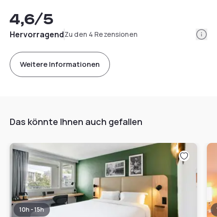
4,6
/5
Info
Hervorragend
Zu den 4 Rezensionen
Weitere Informationen
Das könnte Ihnen auch gefallen
10h - 15h