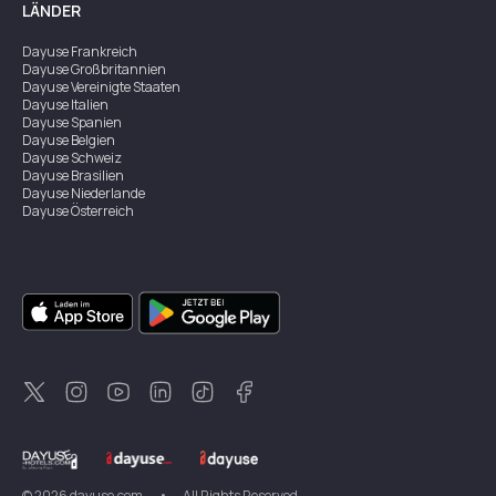
LÄNDER
Dayuse
Frankreich
Dayuse
Großbritannien
Dayuse
Vereinigte Staaten
Dayuse
Italien
Dayuse
Spanien
Dayuse
Belgien
Dayuse
Schweiz
Dayuse
Brasilien
Dayuse
Niederlande
Dayuse
Österreich
Dayuse
Australien
Dayuse
Irland
Dayuse
Hongkong
Dayuse
Kanada
Dayuse
Singapur
Dayuse
Zweden
Dayuse
Thailand
Dayuse
Portugal
Dayuse
Korea
Dayuse
Neuseeland
Dayuse
Türkei
©
2026
dayuse.com
•
All Rights Reserved