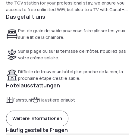
the TGV station for your professional stay, we ensure you
access to free unlimited WiFi, but also to a TV with Canal +.
Das gefällt uns
Benefit from our south-facing terrace, and enjoy our snack
service and 24-hour wine bar.
Pas de grain de sable pour vous faire plisser les yeux
sur le lit de la chambre.
Sur la plage ou sur la terrasse de l’hôtel, n’oubliez pas
votre crème solaire.
Difficile de trouver un hôtel plus proche de la mer, la
prochaine étape c’est le sable.
Hotelausstattungen
Fahrstuhl
Haustiere erlaubt
Weitere Informationen
Häufig gestellte Fragen