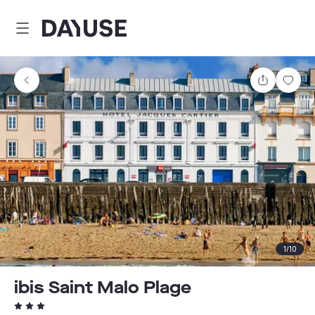
Dayuse
Teilen
Spei
1
/
10
ibis Saint Malo Plage