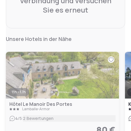
Verbindung und versuchen
Sie es erneut
Unsere Hotels in der Nähe
11h - 17h
Hôtel Le Manoir Des Portes
K
Lamballe-Armor
|
4
/5
2 Bewertungen
80 €