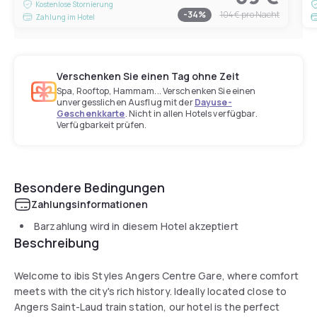
Kostenlose Stornierung
-
34
%
104 €
pro Nacht
Zahlung im Hotel
Verschenken Sie einen Tag ohne Zeit
Spa, Rooftop, Hammam... Verschenken Sie einen
unvergesslichen Ausflug mit der
Dayuse-
Geschenkkarte
. Nicht in allen Hotels verfügbar.
Verfügbarkeit prüfen.
Besondere Bedingungen
Zahlungsinformationen
Barzahlung wird in diesem Hotel akzeptiert
Beschreibung
Welcome to ibis Styles Angers Centre Gare, where comfort
meets with the city's rich history. Ideally located close to
Angers Saint-Laud train station, our hotel is the perfect