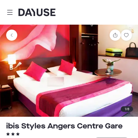
Dayuse
Teilen
Spei
1
/
8
ibis Styles Angers Centre Gare