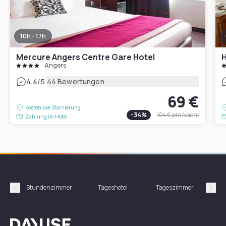
10h - 17h
Mercure Angers Centre Gare Hotel
H
Angers
|
4.4
/5
44 Bewertungen
69 €
Kostenlose Stornierung
-
34
%
104 €
pro Nacht
Zahlung im Hotel
Stundenzimmer
Tageshotel
Tageszimmer
Gün
Précédent
Suiv
Dayuse