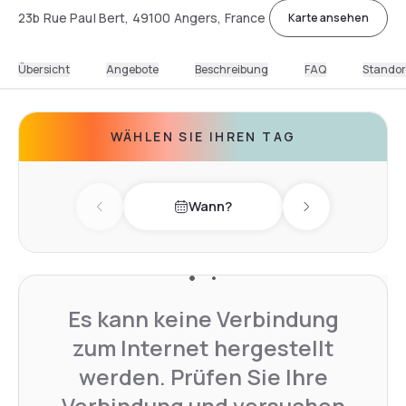
23b Rue Paul Bert, 49100 Angers, France
Karte ansehen
Übersicht
Angebote
Beschreibung
FAQ
Standor
WÄHLEN SIE IHREN TAG
Wann?
Previous day
Next day
Es kann keine Verbindung
zum Internet hergestellt
werden. Prüfen Sie Ihre
Verbindung und versuchen