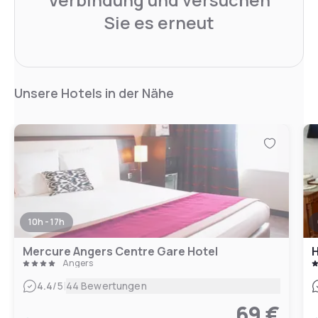
Sie es erneut
Unsere Hotels in der Nähe
10h - 17h
Mercure Angers Centre Gare Hotel
H
Angers
|
4.4
/5
44 Bewertungen
69 €