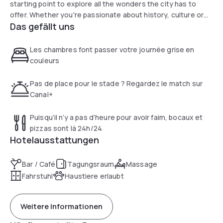
starting point to explore all the wonders the city has to
offer. Whether you're passionate about history, culture or
Das gefällt uns
food, you'll find a multitude of activities nearby to satisfy
your thirst for adventure.
Les chambres font passer votre journée grise en
couleurs
Pas de place pour le stade ? Regardez le match sur
Canal+
Puisqu’il n’y a pas d’heure pour avoir faim, bocaux et
pizzas sont là 24h/24
Hotelausstattungen
Bar / Café
Tagungsraum
Massage
Fahrstuhl
Haustiere erlaubt
Weitere Informationen