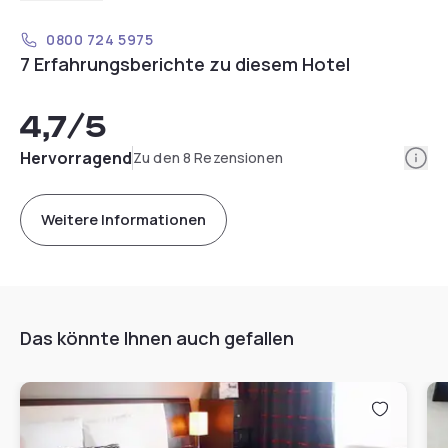
0800 724 5975
7 Erfahrungsberichte zu diesem Hotel
4,7
/5
Info
Hervorragend
Zu den 8 Rezensionen
Weitere Informationen
Das könnte Ihnen auch gefallen