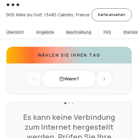
900 Allée du Golf, 13480 Cabriès, France
Karte ansehen
Übersicht
Angebote
Beschreibung
FAQ
Standor
WÄHLEN SIE IHREN TAG
Wann?
Previous day
Next day
Es kann keine Verbindung
zum Internet hergestellt
werden. Prüfen Sie Ihre