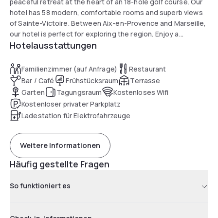
peaceful retreat at the heart of an 18-hole golf course. Our
hotel has 58 modern, comfortable rooms and superb views
of Sainte-Victoire. Between Aix-en-Provence and Marseille,
our hotel is perfect for exploring the region. Enjoy a
Hotelausstattungen
revitalizing stay, unwind in our lounge and savor our buffet
breakfast. Golf, nature, culture-all on your doorstep.
Familienzimmer (auf Anfrage)
Restaurant
Bar / Café
Frühstücksraum
Terrasse
Garten
Tagungsraum
Kostenloses Wifi
Kostenloser privater Parkplatz
Ladestation für Elektrofahrzeuge
Weitere Informationen
Häufig gestellte Fragen
So funktioniert es