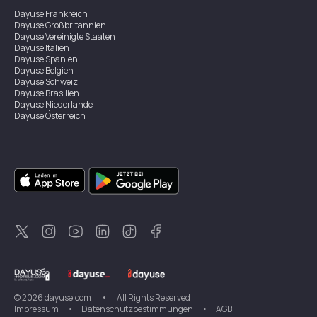
Dayuse
Frankreich
Dayuse
Großbritannien
Dayuse
Vereinigte Staaten
Dayuse
Italien
Dayuse
Spanien
Dayuse
Belgien
Dayuse
Schweiz
Dayuse
Brasilien
Dayuse
Niederlande
Dayuse
Österreich
Dayuse
Australien
Dayuse
Irland
Dayuse
Hongkong
Dayuse
Kanada
Dayuse
Singapur
Dayuse
Zweden
Dayuse
Thailand
Dayuse
Portugal
Dayuse
Korea
Dayuse
Neuseeland
Dayuse
Türkei
©
2026
dayuse.com
•
All Rights Reserved
Impressum
•
Datenschutzbestimmungen
•
AGB