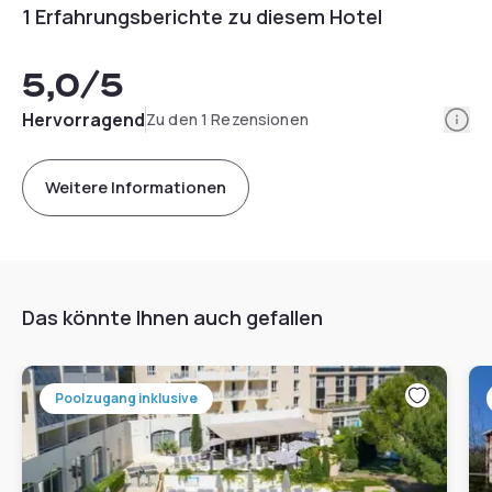
1 Erfahrungsberichte zu diesem Hotel
5,0
/5
Info
Hervorragend
Zu den 1 Rezensionen
Weitere Informationen
Das könnte Ihnen auch gefallen
Poolzugang inklusive