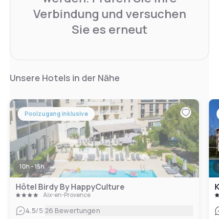
Verbindung und versuchen
Sie es erneut
Unsere Hotels in der Nähe
Poolzugang inklusive
10h - 15h
Hôtel Birdy By HappyCulture
K
Aix-en-Provence
|
4.5
/5
26 Bewertungen