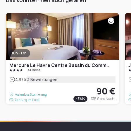
10h - 17h
Mercure Le Havre Centre Bassin du Commerce Hotel
J
Le Havre
|
4.9
/5
3 Bewertungen
90 €
Kostenlose Stornierung
-
34
%
135 €
pro Nacht
Zahlung im Hotel