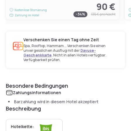
90 €
Kostenlose Stornierung
-
34
%
135 €
pro Nacht
Zahlung im Hotel
Verschenken Sie einen Tag ohne Zeit
Spa, Rooftop, Hammam... Verschenken Sie einen
unvergesslichen Ausflug mit der
Dayuse-
Geschenkkarte
. Nicht in allen Hotels verfügbar.
Verfügbarkeit prüfen.
Besondere Bedingungen
Zahlungsinformationen
Barzahlung wird in diesem Hotel akzeptiert
Beschreibung
Hotelkette: