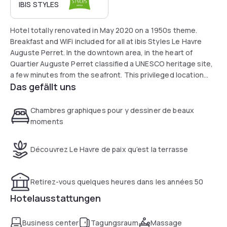
IBIS STYLES
Hotel totally renovated in May 2020 on a 1950s theme.
Breakfast and WiFi included for all at ibis Styles Le Havre
Auguste Perret. In the downtown area, in the heart of
Quartier Auguste Perret classified a UNESCO heritage site,
a few minutes from the seafront. This privileged location
Das gefällt uns
allows you to enjoy shops, museums, casino etc. near the
hotel. We are unable to accommodate people with reduced
mobility.
Chambres graphiques pour y dessiner de beaux
moments
Découvrez Le Havre de paix qu’est la terrasse
Retirez-vous quelques heures dans les années 50
Hotelausstattungen
Business center
Tagungsraum
Massage