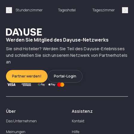
Stundenzimmer
Tageshotel
Tageszimmer
Gün
Précédent
Suiv
Dayuse
Werden Sie Mitglied des Dayuse-Netzwerks
Sie sind Hotelier? Werden Sie Teil des Dayuse-Erlebnisses
und schließen Sie sich unserem Netzwerk von Partnerhotels
an
Partner werden!
Portal-Login
Über
Assistenz
Das Unternehmen
Kontakt
Meinungen
Hilfe