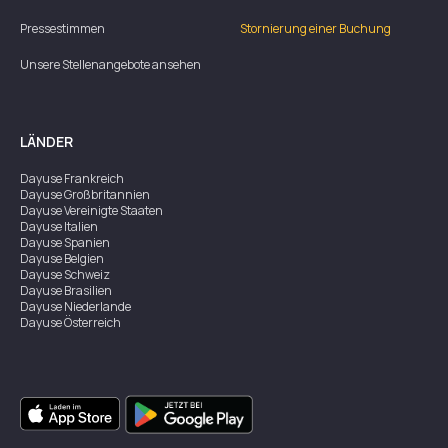
Pressestimmen
Stornierung einer Buchung
Unsere Stellenangebote ansehen
LÄNDER
Dayuse
Frankreich
Dayuse
Großbritannien
Dayuse
Vereinigte Staaten
Dayuse
Italien
Dayuse
Spanien
Dayuse
Belgien
Dayuse
Schweiz
Dayuse
Brasilien
Dayuse
Niederlande
Dayuse
Österreich
Dayuse
Australien
Dayuse
Irland
Dayuse
Hongkong
Dayuse
Kanada
Dayuse
Singapur
Dayuse
Zweden
Dayuse
Thailand