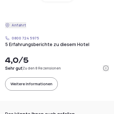
Anfahrt
0800 724 5975
5 Erfahrungsberichte zu diesem Hotel
4,0
/5
Info
Sehr gut
Zu den 8 Rezensionen
Weitere Informationen
Das könnte Ihnen auch gefallen