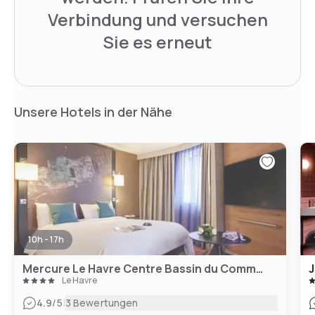
Verbindung und versuchen
Sie es erneut
Unsere Hotels in der Nähe
10h - 17h
Mercure Le Havre Centre Bassin du Commerce Hotel
J
Le Havre
|
4.9
/5
3 Bewertungen