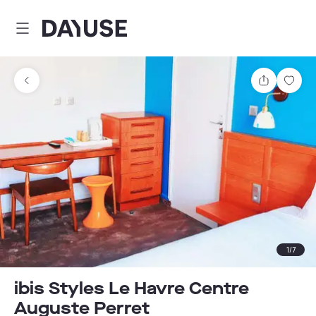
Dayuse
Teilen
Spei
1
/
7
ibis Styles Le Havre Centre
Auguste Perret