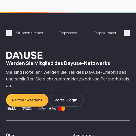
Stundenzimmer
Tageshotel
Tageszimmer
Gün
Précédent
Suiv
Dayuse
Werden Sie Mitglied des Dayuse-Netzwerks
Sie sind Hotelier? Werden Sie Teil des Dayuse-Erlebnisses
und schließen Sie sich unserem Netzwerk von Partnerhotels
an
Partner werden!
Portal-Login
Über
Assistenz