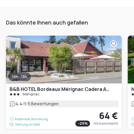
Das könnte Ihnen auch gefallen
10h - 18h
B&B HOTEL Bordeaux Mérignac Cadera Aéroport
N
Mérignac
|
4.4
/5
5 Bewertungen
64 €
Kostenlose Stornierung
-
29
%
90 €
pro Nacht
Zahlung im Hotel