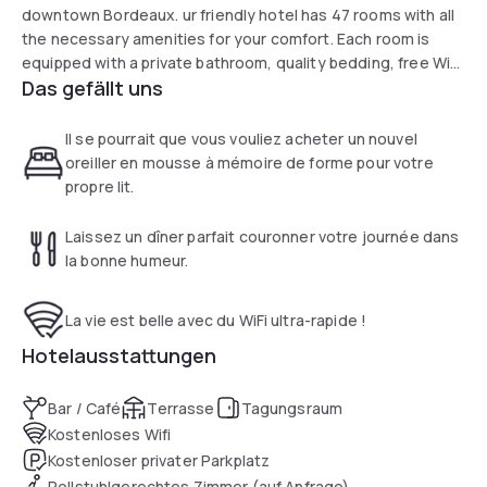
downtown Bordeaux. ur friendly hotel has 47 rooms with all
the necessary amenities for your comfort. Each room is
equipped with a private bathroom, quality bedding, free Wi-
Das gefällt uns
Fi access, a television, and a courtesy tray.
Il se pourrait que vous vouliez acheter un nouvel
oreiller en mousse à mémoire de forme pour votre
propre lit.
Laissez un dîner parfait couronner votre journée dans
la bonne humeur.
La vie est belle avec du WiFi ultra-rapide !
Hotelausstattungen
Bar / Café
Terrasse
Tagungsraum
Kostenloses Wifi
Kostenloser privater Parkplatz
Rollstuhlgerechtes Zimmer (auf Anfrage)