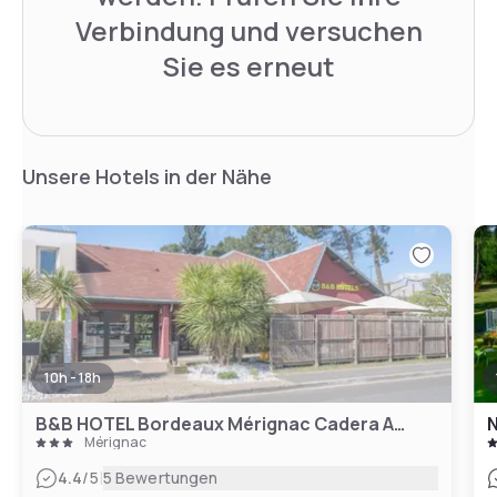
Verbindung und versuchen
Sie es erneut
Unsere Hotels in der Nähe
10h - 18h
B&B HOTEL Bordeaux Mérignac Cadera Aéroport
N
Mérignac
|
4.4
/5
5 Bewertungen