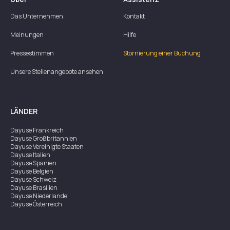
Das Unternehmen
Kontakt
Meinungen
Hilfe
Pressestimmen
Stornierung einer Buchung
Unsere Stellenangebote ansehen
LÄNDER
Dayuse
Frankreich
Dayuse
Großbritannien
Dayuse
Vereinigte Staaten
Dayuse
Italien
Dayuse
Spanien
Dayuse
Belgien
Dayuse
Schweiz
Dayuse
Brasilien
Dayuse
Niederlande
Dayuse
Österreich
Dayuse
Australien
Dayuse
Irland
Dayuse
Hongkong