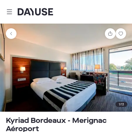
Dayuse
Teilen
Spei
1
/
13
Kyriad Bordeaux - Merignac
Aéroport