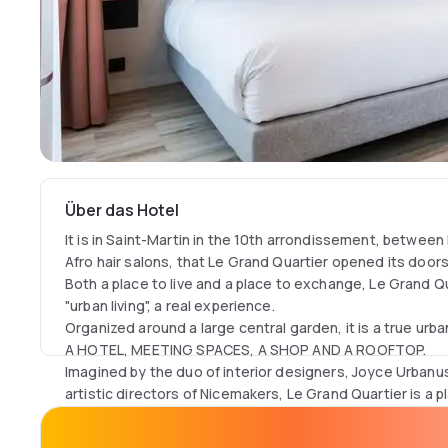
Über das Hotel
It is in Saint-Martin in the 10th arrondissement, between
Afro hair salons, that Le Grand Quartier opened its doors 
Both a place to live and a place to exchange, Le Grand Qu
"urban living", a real experience.
Organized around a large central garden, it is a true urba
A HOTEL, MEETING SPACES, A SHOP AND A ROOFTOP.
Imagined by the duo of interior designers, Joyce Urbanu
artistic directors of Nicemakers, Le Grand Quartier is a
and where locals and travelers from all over the world me
atmosphere.