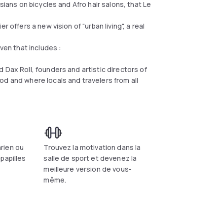
sians on bicycles and Afro hair salons, that Le
 offers a new vision of "urban living", a real
ven that includes :
 Dax Roll, founders and artistic directors of
od and where locals and travelers from all
rien ou
Trouvez la motivation dans la
papilles
salle de sport et devenez la
meilleure version de vous-
même.