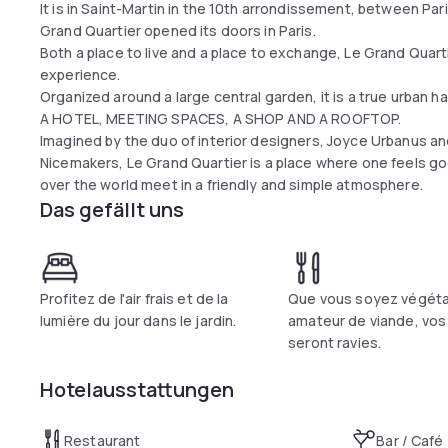
It is in Saint-Martin in the 10th arrondissement, between Pari
Grand Quartier opened its doors in Paris.
Both a place to live and a place to exchange, Le Grand Quartier
experience.
Organized around a large central garden, it is a true urban ha
A HOTEL, MEETING SPACES, A SHOP AND A ROOFTOP.
Imagined by the duo of interior designers, Joyce Urbanus and
Nicemakers, Le Grand Quartier is a place where one feels go
over the world meet in a friendly and simple atmosphere.
Das gefällt uns
Profitez de l'air frais et de la
Que vous soyez végéta
lumière du jour dans le jardin.
amateur de viande, vos 
seront ravies.
Hotelausstattungen
Restaurant
Bar / Café