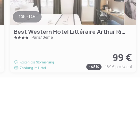
10h - 14h
Best Western Hotel Littéraire Arthur Rimbaud
Paris 10ème
€
99 €
Kostenlose Stornierung
t
-
48
%
189 €
pro Nacht
Zahlung im Hotel