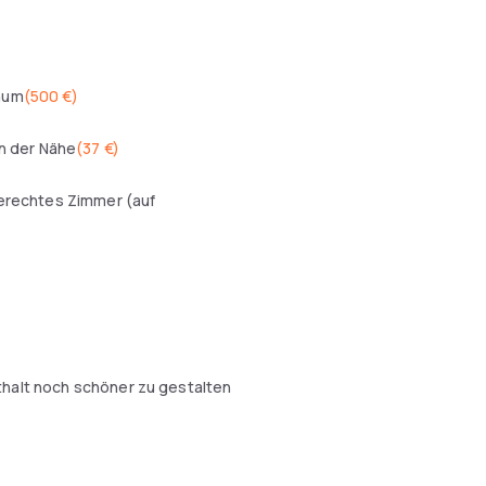
aum
(
500 €
)
in der Nähe
(
37 €
)
erechtes Zimmer (auf
thalt noch schöner zu gestalten