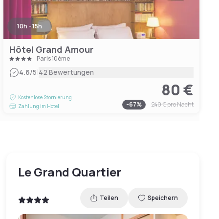
10h - 15h
Hôtel Grand Amour
Paris 10ème
|
4.6
/5
42 Bewertungen
80 €
Kostenlose Stornierung
-
67
%
240 €
pro Nacht
Zahlung im Hotel
Le Grand Quartier
Teilen
Speichern