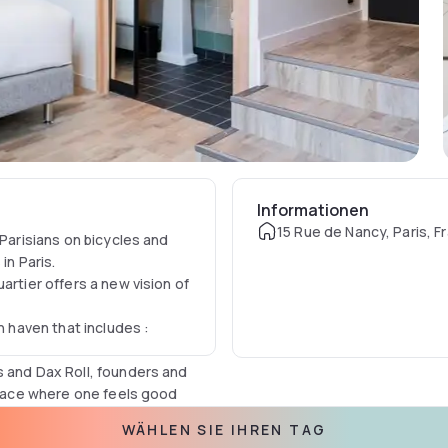
Informationen
15 Rue de Nancy, Paris, F
 Parisians on bicycles and
in Paris.
artier offers a new vision of
n haven that includes :
s and Dax Roll, founders and
 place where one feels good
et in a friendly and simple
WÄHLEN SIE IHREN TAG