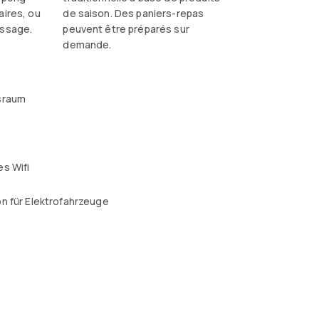
aires, ou
de saison. Des paniers-repas
assage.
peuvent être préparés sur
demande.
sraum
s Wifi
n für Elektrofahrzeuge
l