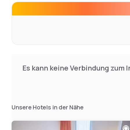
There are 25 fully-fitted rooms and suites, designed wit
down in mind, out in the countryside.
Es kann keine Verbindung zum I
Unsere Hotels in der Nähe