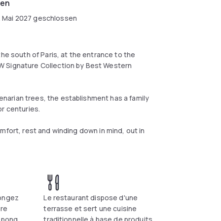
ten
. Mai 2027
geschlossen
the south of Paris, at the entrance to the
W Signature Collection by Best Western
arian trees, the establishment has a family
or centuries.
mfort, rest and winding down in mind, out in
longez
Le restaurant dispose d'une
ure
terrasse et sert une cuisine
g-pong
traditionnelle à base de produits