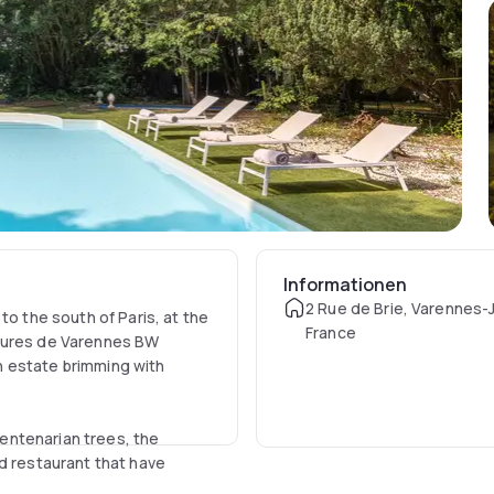
Informationen
2 Rue de Brie, Varennes-J
to the south of Paris, at the
France
meures de Varennes BW
n estate brimming with
entenarian trees, the
d restaurant that have