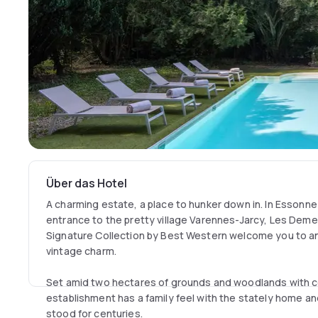
Über das Hotel
A charming estate, a place to hunker down in. In Essonne 
entrance to the pretty village Varennes-Jarcy, Les De
Signature Collection by Best Western welcome you to a
vintage charm.
Set amid two hectares of grounds and woodlands with c
establishment has a family feel with the stately home an
stood for centuries.