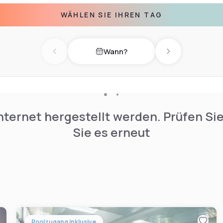
WÄHLEN SIE IHREN TAG
h comfort, rest and winding
Wann?
Previous day
Next day
nternet hergestellt werden. Prüfen Si
Sie es erneut
Poolzugang inklusive