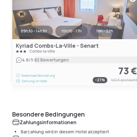
09h30 - 14h30
10h30 - 17h
16h - 22h
Kyriad Combs-La-Ville - Senart
Combs-la-Ville
|
4.6
/5
82 Bewertungen
73 
Kostenlose Stornierung
-
27
%
100 €
pro Nach
Zahlung im Hotel
Besondere Bedingungen
Zahlungsinformationen
Barzahlung wird in diesem Hotel akzeptiert