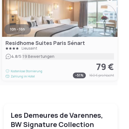
10h - 16h
Residhome Suites Paris Sénart
Lieusaint
|
4.8
/5
19 Bewertungen
79 €
Kostenlose Stornierung
-
51
%
160 €
pro Nacht
Zahlung im Hotel
Les Demeures de Varennes,
BW Signature Collection