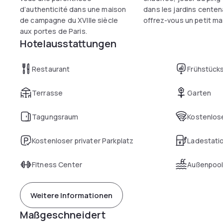
d’authenticité dans une maison
dans les jardins centen
de campagne du XVIIIe siècle
offrez-vous un petit m
aux portes de Paris.
Hotelausstattungen
Restaurant
Frühstück
Terrasse
Garten
Tagungsraum
Kostenlose
Kostenloser privater Parkplatz
Ladestatio
Fitness Center
Außenpoo
Weitere Informationen
Maßgeschneidert