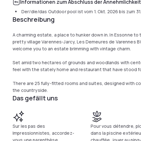
Informationen zum Abschluss der Annehmlichkei
Der/die/das Outdoor pool ist vom
1. Okt. 2026
bis zum
31
Beschreibung
A charming estate, a place to hunker down in. In Essonne to 
pretty village Varennes-Jarcy, Les Demeures de Varennes B
welcome you to an estate brimming with vintage charm.
Set amid two hectares of grounds and woodlands with centen
feel with the stately home and restaurant that have stood f
There are 25 fully-fitted rooms and suites, designed with co
the countryside.
Das gefällt uns
Sur les pas des
Pour vous détendre, p
Impressionnistes, accordez-
dans la piscine extérie
vous une parenthèse
chauffée, jouer au pin