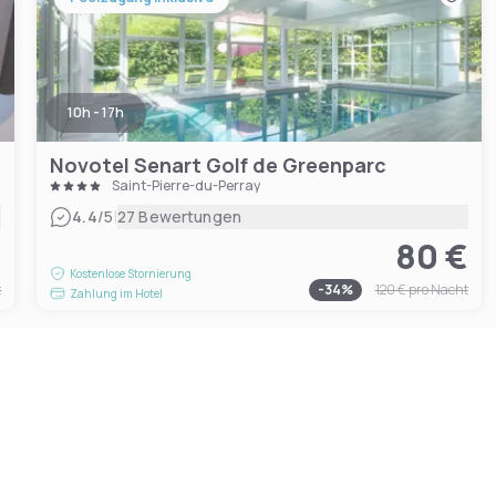
10h - 17h
Novotel Senart Golf de Greenparc
Saint-Pierre-du-Perray
|
4.4
/5
27 Bewertungen
€
80 €
Kostenlose Stornierung
t
-
34
%
120 €
pro Nacht
Zahlung im Hotel