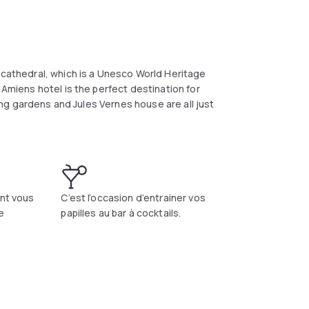
 cathedral, which is a Unesco World Heritage
 Amiens hotel is the perfect destination for
ting gardens and Jules Vernes house are all just
ent vous
C’est l’occasion d’entrainer vos
e
papilles au bar à cocktails.