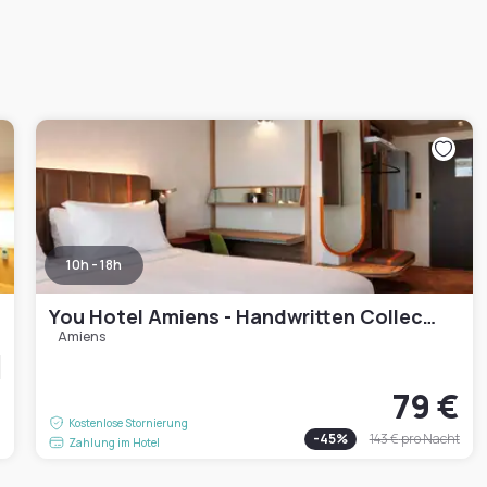
10h - 18h
You Hotel Amiens - Handwritten Collection
Amiens
79 €
€
Kostenlose Stornierung
-
45
%
143 €
pro Nacht
Zahlung im Hotel